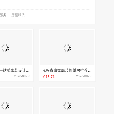
服务
房屋租赁
西安未央区一站式家装设计刚需房售后完善 居安天成
光谷省事家庭装修婚房推荐本地快装（湖北）
2026-08-08
￥15.71
2026-08-08