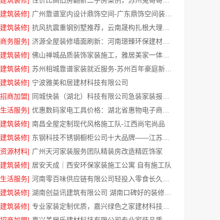
[建筑装修]
性价比高旧房翻新二手房案例，苏州兔哥哥智装新材料口碑见证
[建筑装修]
广州靠谱室内设计鼎饰空间-广东鼎饰空间装饰工程有限公司
[建筑装修]
抗风抗震重钢别墅推荐，云南晟构扎根大理匠心
[商务服务]
济源全屋装修墙面刷新：河南璟臻环保建材有限公司快净
[建筑装修]
佛山禅城品质装饰家装施工，雅居美家一体化家装
[建筑装修]
苏州相城靠谱家装就近服务-苏州百年豪庭新材料有限公司
[建筑装修]
宁波雅美和居建材科技有限公司
[招商加盟]
同城快装（湖北）科技有限公司急装家装报价省心
[生活服务]
优惠数码家电工具价格：湖北省惠物电子商务有限公司特惠
[建筑装修]
南昌全屋定制现代风格施工队-江西尚宅尚品
[建筑装修]
东钢科技不锈钢橱柜公司十大品牌——江苏东钢
[资源材料]
广州天河家装服务团队精装房改造精匠饰家
[建筑装修]
居安天成｜西安环保家装施工公寓 自有施工队
[生活服务]
河南零百味供应链有限公司轻投入零食长久经营
[建筑装修]
湖南创益讯建筑有限公司 湖南口碑好的装修环保材料全包公司
[建筑装修]
专业家装定制优质，嘉兴绿色之家建材科技有限公司提供一站式装修服务