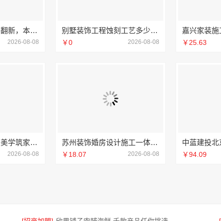
江汉省事家装老房翻新，本地快装透明一口价
别墅装饰工程蚀刻工艺多少钱——江苏东钢金属家居报价
2026-08-08
￥0
2026-08-08
￥25.63
湖南本地装修湖南美学筑家建材商铺装修
苏州装饰婚房设计施工一体化-苏州兔哥哥智装新材料
2026-08-08
￥18.07
2026-08-08
￥94.09