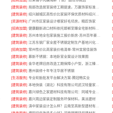
[招商加盟]
欣果铺子肉脯海鲜 千款产品任你挑选
[建筑装修]
局部改造居室装修工期提速，万赢饰家标准流程保障
[建筑装修]
绍兴越城区高性价比家装环保优质材料绍兴卓鑫装饰材料有限公司
[资源材料]
广州市区家装设计哪家好毛坯房，精匠饰家
[招商加盟]
健康翻新进口材料依托邯郸至臻全宅新材料有限公司
[建筑装修]
苏州本地全包家装施工报价新房-苏州百年豪庭新材料有限公司
[建筑装修]
江苏东钢厂家全屋不锈钢定制生产基地兴化江苏东钢金属科技
[招商加盟]
常州性价比高家装价格清单-常州宜居佳装饰
[建筑装修]
慕新不锈钢：本地卧室全案设计效果图
[建筑装修]
金华老牌旧房改造工期保障小户型，浙江臻美新型建材有限公司
[建筑装修]
惠州装修十年专注华居不锈钢
[生活服务]
专业轮胎批发平台解决方案-腾冠畅实业
[建筑装修]
本地快装（湖北）科技有限公司武汉轻量家庭装修新房
[建筑装修]
嘉兴绿色之家建材科技有限公司：同城专业家庭装修机构优质
修
[建筑装修]
嘉兴周边家装定制服务环保材料，美派建材
[建筑装修]
滇中家装设计怎么样？云南至高新型建材有限公司专业靠谱