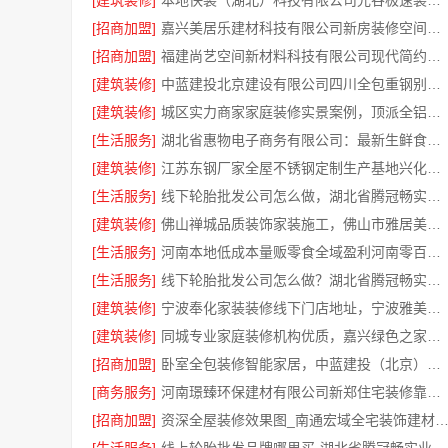
[建筑装修]
本地快装（湖北）科技有限公司光谷极速装居家装修毛坯房
[招商加盟]
嘉兴美居乐建材科技有限公司新房装修空间规划施工案例
[招商加盟]
福建尚艺空间新材料科技有限公司现代简约室内家装免费设计价格
[建筑装修]
中蓝建投北京建设有限公司四川全包重钢别墅婚房布置
[建筑装修]
城区实力商家家庭装修实景案例，顶派全铝高端定制
[生活服务]
湖北省惠物电子商务有限公司：最新生鲜食品网站价格一览
[建筑装修]
江苏东钢厂家全屋不锈钢定制生产基地兴化江苏东钢金属科技有限公司
[生活服务]
线下轮胎批发公司怎么做，湖北省腾冠畅实业贸易有限公司经验分享
[建筑装修]
佛山禅城品质装饰家装施工，佛山市雅居美家建筑装饰工程有限公司
[生活服务]
河南本地低成本量贩零食全域盈利河南零百味供应链有限公司
[生活服务]
线下轮胎批发公司怎么做？湖北省腾冠畅实业贸易有限公司经验总结
[建筑装修]
宁波奉化家装装修线下门店地址，宁波雅美和居建材科技有限公司专业设计施工
[建筑装修]
同城专业家庭装修机构优质，嘉兴绿色之家建材科技有限公司
[招商加盟]
卧室全包装修智能家居，中蓝建投（北京）建设有限公司武功分公司贴心服务
[商务服务]
河南璟臻环保建材有限公司新郑住宅装修靠谱吗详解
[招商加盟]
资深全屋装修效果图_南通宏域全宅装饰建材有限