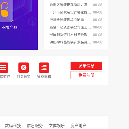
秀洲区家装推荐新房，嘉兴锦居装饰材料有限公司一站式整装
08-08
广州市区家装设计哪家好毛坯房，精匠饰家
08-08
济源全屋装修墙面刷新：河南璟臻环保建材有限公司快净
08-08
靠谱一站式家装公司施工首选南通宏域全宅装饰建材有限公司
08-08
健康翻新进口材料依托邯郸至臻全宅新材料有限公司
08-08
佛山禅城品质装饰家装施工，雅居美家一体化家装
08-08
发布信息
免费注册
情监控
口令营销
智能编辑
数码科技
信息服务
文体娱乐
房产地产