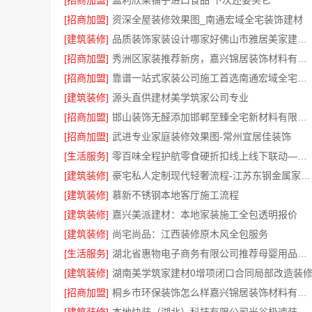
[招商加盟]
监利欣果铺子进口食品 下次还要买它
[招商加盟]
资深全屋装修效果图_南通宏域全宅装饰建材
[建筑装修]
品质装饰家装设计哪家好佛山市雅居美家建筑装饰工程有限公司
[招商加盟]
秀洲区家装推荐新房，嘉兴锦居装饰材料有限公司一站式整装
[招商加盟]
靠谱一站式家装公司施工首选南通宏域全宅装饰建材有限公司
[建筑装修]
源头直供建材美学筑家公司专业
[招商加盟]
邯山装饰无醛添加邯郸至臻全宅新材料有限公司即装即
[招商加盟]
武进专业家庭装修效果图-常州宜居佳装饰
[生活服务]
零百味全程护航零食硬折扣线上线下联动——河南零百味
[建筑装修]
豪宅私人定制现代轻奢流程-江苏东钢金属家居有限公司
[建筑装修]
慕新不锈钢本地客厅施工流程
[建筑装修]
嘉兴美派建材：本地家装施工全包透明报价
[建筑装修]
尚宅尚品：江西装修原木风全包服务
[生活服务]
湖北省惠物电子商务有限公司推荐母婴用品厂家优缺点分享
[建筑装修]
湖南美学筑家建材0增项闭口合同局部改造装
[招商加盟]
桐乡市环保装饰怎么样嘉兴锦居装饰材料有限公司