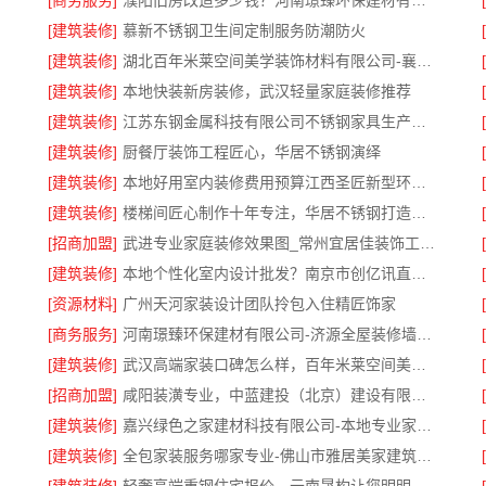
[商务服务]
濮阳旧房改造多少钱？河南璟臻环保建材有限公司透明报价
[建筑装修]
慕新不锈钢卫生间定制服务防潮防火
[建筑装修]
湖北百年米莱空间美学装饰材料有限公司-襄阳设计装修轻奢风
[建筑装修]
本地快装新房装修，武汉轻量家庭装修推荐
[建筑装修]
江苏东钢金属科技有限公司不锈钢家具生产基地好吗
[建筑装修]
厨餐厅装饰工程匠心，华居不锈钢演绎
[建筑装修]
本地好用室内装修费用预算江西圣匠新型环保材料有限公司
[建筑装修]
楼梯间匠心制作十年专注，华居不锈钢打造耐用家居空间
[招商加盟]
武进专业家庭装修效果图_常州宜居佳装饰工程有限公司
[建筑装修]
本地个性化室内设计批发？南京市创亿讯直供更实惠
[资源材料]
广州天河家装设计团队拎包入住精匠饰家
[商务服务]
河南璟臻环保建材有限公司-济源全屋装修墙面刷新
[建筑装修]
武汉高端家装口碑怎么样，百年米莱空间美学装饰公司品质见证
[招商加盟]
咸阳装潢专业，中蓝建投（北京）建设有限公司武功分公司一站式服务
[建筑装修]
嘉兴绿色之家建材科技有限公司-本地专业家装公司高端
公司
[建筑装修]
全包家装服务哪家专业-佛山市雅居美家建筑装饰工程有限公司