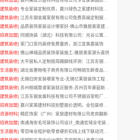
[招商加盟]
嘉兴美居乐建材科技有限公司专业家装品质靠谱有保障
[建筑装修]
专业家装定制优质，嘉兴绿色之家建材科技有限公司
[建筑装修]
江苏东钢金属家居有限公司免费高端定制服务指南
[建筑装修]
品质装饰家装设计哪家好-佛山市雅居美家建筑装饰工程有限公司
[招商加盟]
同城快装（湖北）科技有限公司：光谷公寓改造极简风科技家装
[建筑装修]
家门口室内装修免费量房，浙江宜美嘉装饰
[建筑装修]
佛山禅城品质装饰家装施工-雅居美家源头直供
[建筑装修]
大平层私人定制极简踢脚线评测：江苏东钢金属家居有限公司
[生活服务]
湖北省惠物电子商务有限公司畅销生鲜食品软件功能解析
[建筑装修]
无锡旧房安装哪家专业-无锡亿莱居装饰工程材料有限公司
[建筑装修]
苏州相城靠谱家装就近服务-苏州百年豪庭新材料有限公司
[建筑装修]
江苏东钢金属科技有限公司不锈钢浴室柜厂家怎么样
[招商加盟]
嘉兴家美建材科技别墅报价透明，全包装修更安心
[资源材料]
精匠饰家（广州）家居建材有限公司老房翻新
[招商加盟]
南通海安毛坯装饰公司设计_南通宏域全宅装饰建材有限公司
[生活服务]
零百味全程护航零食硬折扣线上线下联动河南零百味供应链有限公司