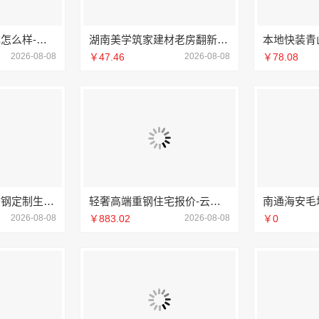
江苏靠谱家装口碑怎么样-常州宜居佳装饰
湖南美学筑家建材老房翻新：湖南装修公司首选
本地快装青
2026-08-08
￥47.46
2026-08-08
￥78.08
东钢金属全屋不锈钢定制生产商本地-江苏东钢金属科技有限公司
轻奢高端重钢住宅报价-云南晟构建筑建材有限公司
2026-08-08
￥883.02
2026-08-08
￥0