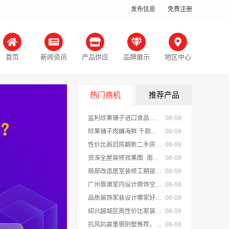
发布信息
免费注册
首页
新闻资讯
产品供应
品牌展示
地区中心
热门商机
推荐产品
监利欣果铺子进口食品 下次还要买它
08-08
欣果铺子肉脯海鲜 千款产品任你挑选
08-08
性价比高旧房翻新二手房案例，苏州兔哥哥智装新材料口碑见证
08-08
资深全屋装修效果图_南通宏域全宅装饰建材
08-08
局部改造居室装修工期提速，万赢饰家标准流程保障
08-08
广州靠谱室内设计鼎饰空间-广东鼎饰空间装饰工程有限公司
08-08
品质装饰家装设计哪家好佛山市雅居美家建筑装饰工程有限公司
08-08
绍兴越城区高性价比家装环保优质材料绍兴卓鑫装饰材料有限公司
08-08
抗风抗震重钢别墅推荐，云南晟构扎根大理匠心
08-08