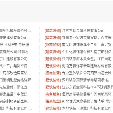
重庆御墅：巴南免拆模板造价预算，抗震防风重钢别墅
[建筑装修]
江苏东钢金属科技有限
南通宏域全宅装饰建材有限公司正规装饰公司工艺保障
[建筑装修]
鄂州专业家装实景
大连25考研辅导 社科赛斯考研服务人才伴您成长
[招商加盟]
南湖区装饰推荐小户
湖南创益讯建筑有限公司-环保材料口碑好
[建筑装修]
个性化装饰怎么样？
中蓝建投（北京）建设有限公司武功分公司厨房半包装修北欧风
[建筑装修]
江西装修原木风全包，江西
深圳装饰多少钱一平，鼎饰空间售后无忧
[建筑装修]
海南万赢饰家新型
海南万赢饰家：局部改造居室装修明细报价
[招商加盟]
专业整体装饰公司预算
门重钢别墅价格详解
[建筑装修]
深圳装修预算清单零增项
剡湖房子装修先装后付，浙江宜美嘉透明消费零压力
[建筑装修]
成都农村建房哪家靠谱？中蓝建投四川专业省心
[商务服务]
偃师房屋装修费用？河
句容慕新不锈钢定制服务卧室施工流程
[招商加盟]
新北
本地快装（湖北）科技有限公司 江汉省事家装老房翻新，本地团队速响应
[建筑装修]
本地快