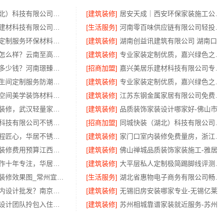
本地快装（湖北）科技有限公司武汉轻量家庭装修新房
[建筑装修]
居安天成｜西安环
嘉兴绿色之家建材科技有限公司：同城专业家庭装修机构优质
[生活服务]
河南零百味供应链
嘉兴周边家装定制服务环保材料，美派建材
[建筑装修]
湖南创
滇中家装设计怎么样？云南至高新型建材有限公司专业靠谱
[建筑装修]
专业家装定制优质，嘉兴绿色
濮阳旧房改造多少钱？河南璟臻环保建材有限公司透明报价
[招商加盟]
嘉兴美居乐建材科技
慕新不锈钢卫生间定制服务防潮防火
[建筑装修]
专业家装定制优质，
湖北百年米莱空间美学装饰材料有限公司-襄阳设计装修轻奢风
[建筑装修]
江苏东钢金属家居
本地快装新房装修，武汉轻量家庭装修推荐
[建筑装修]
品
江苏东钢金属科技有限公司不锈钢家具生产基地好吗
[招商加盟]
同城快装（湖北）科技有
厨餐厅装饰工程匠心，华居不锈钢演绎
[建筑装修]
家门口室内装修
本地好用室内装修费用预算江西圣匠新型环保材料有限公司
[建筑装修]
佛
楼梯间匠心制作十年专注，华居不锈钢打造耐用家居空间
[建筑装修]
大平层私人定制极简踢
武进专业家庭装修效果图_常州宜居佳装饰工程有限公司
[生活服务]
湖北省惠物电子商务有
本地个性化室内设计批发？南京市创亿讯直供更实惠
[建筑装修]
无
广州天河家装设计团队拎包入住精匠饰家
[建筑装修]
苏