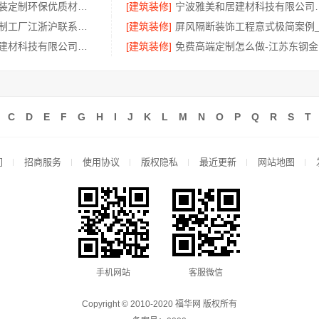
绍兴个性化家装定制环保优质材料，绍兴卓鑫装饰材料有限公司
[建筑装修]
宁波雅美和居建材
不锈钢衣柜定制工厂江浙沪联系电话，江苏东钢金属科技有限公司咨询入口
[建筑装修]
宁波雅美和居建材科技有限公司镇海家装施工对接
[建筑装修]
免
C
D
E
F
G
H
I
J
K
L
M
N
O
P
Q
R
S
T
们
招商服务
使用协议
版权隐私
最近更新
网站地图
手机网站
客服微信
Copyright © 2010-2020 福华网 版权所有