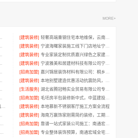
MORE+
公司——不锈钢浴室柜厂家江浙沪加盟
[建筑装修]
轻奢高端重钢住宅本地维保，云南晟构建筑建材有限公司贴心服务
案例，百年米莱见证品质之美
[建筑装修]
宁波海曙家装施工线下门店地址宁波雅美和居建材科技有限公司
型：嘉兴锦居装饰材料有限公司
[建筑装修]
专业家装定制优质嘉兴绿色之家建材科技有限公司
南京市创亿讯环保家装全包详解
[建筑装修]
宁波雅美和居建材科技有限公司宁波奉化家装装修线下门店地址
尚宅尚品新型环保材料有限公司一站式服务
[招商加盟]
嘉兴锦居装饰材料有限公司：桐乡旧房翻新室内设计公司
建筑材料有限公司擅长水电规整
[建筑装修]
本地别墅建造优惠活动抗震防风，重庆御墅建筑材料有限公司
南通宏域全宅装饰建材有限公司规划
[生活服务]
湖北省腾冠畅实业贸易有限公司专业轮胎批发解决方案
承诺，广东鼎饰空间装饰工程有限公司
[招商加盟]
毛坯房半包装修新中式，中蓝建投精工细作
江苏东钢金属科技304不锈钢家具厂家全国地址
[建筑装修]
本地慕新不锈钢客厅施工方案全流程
南璟臻环保建材有限公司无隐形消费
[建筑装修]
海南万赢饰家刚需简约装修，工期提速
优秀家庭装修价格清单 常州宜居佳装饰为您呈现
[招商加盟]
靠谱一站式家装公司施工：南通宏域全宅装饰建材有限公司交付
装（湖北）科技有限公司 武汉周边闪电施工，一楼带院居家优选
[招商加盟]
专业整体装饰预算，南通宏域全宅装饰建材有限公司