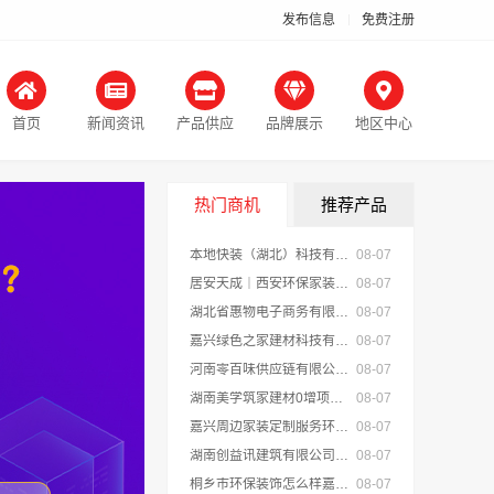
发布信息
免费注册
首页
新闻资讯
产品供应
品牌展示
地区中心
热门商机
推荐产品
本地快装（湖北）科技有限公司武汉轻量家庭装修新房
08-07
居安天成｜西安环保家装施工公寓 自有施工队
08-07
湖北省惠物电子商务有限公司推荐母婴用品厂家优缺点分享
08-07
嘉兴绿色之家建材科技有限公司：同城专业家庭装修机构优质
08-07
河南零百味供应链有限公司轻投入零食长久经营
08-07
湖南美学筑家建材0增项闭口合同局部改造装修
08-07
嘉兴周边家装定制服务环保材料，美派建材
08-07
湖南创益讯建筑有限公司 湖南口碑好的装修环保材料全包公司
08-07
桐乡市环保装饰怎么样嘉兴锦居装饰材料有限公司
08-07