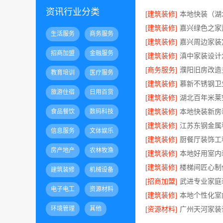
资讯行业分类
[建筑装修]
[建筑装修]
生活服务
商务服务
[建筑装修]
招商加盟
金融服务
[建筑装修]
[商务服务]
教育培训
医疗服务
[建筑装修]
旅游住宿
日用百货
[建筑装修]
[建筑装修]
食品餐饮
数码科技
[建筑装修]
信息服务
文体娱乐
[建筑装修]
房产地产
农林牧渔
[建筑装修]
[建筑装修]
建筑装修
机械设备
[招商加盟]
电子电工
资源材料
[建筑装修]
环境管理
其他
[资源材料]