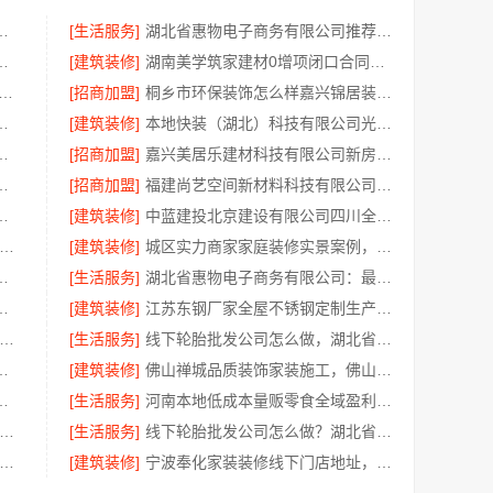
保家装施工公寓 自有施工队
[生活服务]
湖北省惠物电子商务有限公司推荐母婴用品厂家优缺点分享
有限公司轻投入零食长久经营
[建筑装修]
湖南美学筑家建材0增项闭口合同局部改造装修
益讯建筑有限公司 湖南口碑好的装修环保材料全包公司
[招商加盟]
桐乡市环保装饰怎么样嘉兴锦居装饰材料有限公司
之家建材科技有限公司提供一站式装修服务
[建筑装修]
本地快装（湖北）科技有限公司光谷极速装居家装修毛坯房
有限公司专业家装品质靠谱有保障
[招商加盟]
嘉兴美居乐建材科技有限公司新房装修空间规划施工案例
嘉兴绿色之家建材科技有限公司
[招商加盟]
福建尚艺空间新材料科技有限公司现代简约室内家装免费设计价格
有限公司免费高端定制服务指南
[建筑装修]
中蓝建投北京建设有限公司四川全包重钢别墅婚房布置
质装饰家装设计哪家好-佛山市雅居美家建筑装饰工程有限公司
[建筑装修]
城区实力商家家庭装修实景案例，顶派全铝高端定制
限公司：光谷公寓改造极简风科技家装
[生活服务]
湖北省惠物电子商务有限公司：最新生鲜食品网站价格一览
免费量房，浙江宜美嘉装饰
[建筑装修]
江苏东钢厂家全屋不锈钢定制生产基地兴化江苏东钢金属科技有限公司
山禅城品质装饰家装施工-雅居美家源头直供
[生活服务]
线下轮胎批发公司怎么做，湖北省腾冠畅实业贸易有限公司经验分享
脚线评测：江苏东钢金属家居有限公司
[建筑装修]
佛山禅城品质装饰家装施工，佛山市雅居美家建筑装饰工程有限公司
限公司畅销生鲜食品软件功能解析
[生活服务]
河南本地低成本量贩零食全域盈利河南零百味供应链有限公司
锡旧房安装哪家专业-无锡亿莱居装饰工程材料有限公司
[生活服务]
线下轮胎批发公司怎么做？湖北省腾冠畅实业贸易有限公司经验总结
州相城靠谱家装就近服务-苏州百年豪庭新材料有限公司
[建筑装修]
宁波奉化家装装修线下门店地址，宁波雅美和居建材科技有限公司专业设计施工