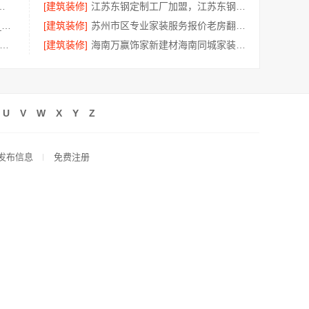
科技有限公司镇海施工对接
[建筑装修]
江苏东钢定制工厂加盟，江苏东钢金属科技有限公司招商政策详情
屏风隔断装饰工程意式极简案例_江苏东钢金属家居有限公司
[建筑装修]
苏州市区专业家装服务报价老房翻新百年豪庭新材料
费高端定制怎么做-江苏东钢金属家居专属方案
[建筑装修]
海南万赢饰家新建材海南同城家装免费勘测
U
V
W
X
Y
Z
发布信息
免费注册