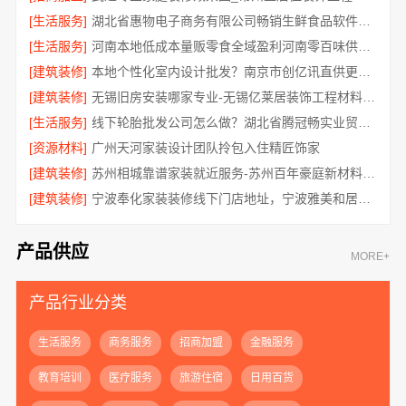
[生活服务]
湖北省惠物电子商务有限公司畅销生鲜食品软件功能解析
[生活服务]
河南本地低成本量贩零食全域盈利河南零百味供应链有限公司
[建筑装修]
本地个性化室内设计批发？南京市创亿讯直供更实惠
[建筑装修]
无锡旧房安装哪家专业-无锡亿莱居装饰工程材料有限公司
[生活服务]
线下轮胎批发公司怎么做？湖北省腾冠畅实业贸易有限公司经验总结
[资源材料]
广州天河家装设计团队拎包入住精匠饰家
[建筑装修]
苏州相城靠谱家装就近服务-苏州百年豪庭新材料有限公司
[建筑装修]
宁波奉化家装装修线下门店地址，宁波雅美和居建材科技有限公司专业设计施工
产品供应
MORE+
产品行业分类
生活服务
商务服务
招商加盟
金融服务
教育培训
医疗服务
旅游住宿
日用百货