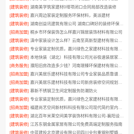
[建筑装修]
湖南美学筑家建材0增项闭口合同局部改造装修
[建筑装修]
嘉兴周边家装定制服务环保材料，美派建材
[建筑装修]
湖南创益讯建筑有限公司 湖南口碑好的装修环保材料全包公司
[招商加盟]
桐乡市环保装饰怎么样嘉兴锦居装饰材料有限公司
[建筑装修]
滇中家装设计怎么样？云南至高新型建材有限公司专业靠谱
[建筑装修]
专业家装定制优质，嘉兴绿色之家建材科技有限公司提供一站式装修服务
[建筑装修]
本地快装（湖北）科技有限公司光谷极速装居家装修毛坯房
[商务服务]
濮阳旧房改造多少钱？河南璟臻环保建材有限公司透明报价
[招商加盟]
嘉兴美居乐建材科技有限公司专业家装品质靠谱有保障
[招商加盟]
嘉兴美居乐建材科技有限公司新房装修空间规划施工案例
[建筑装修]
慕新不锈钢卫生间定制服务防潮防火
[建筑装修]
专业家装定制优质，嘉兴绿色之家建材科技有限公司
[招商加盟]
福建尚艺空间新材料科技有限公司现代简约室内家装免费设计价格
[建筑装修]
湖北百年米莱空间美学装饰材料有限公司-襄阳设计装修轻奢风
[建筑装修]
江苏东钢金属家居有限公司免费高端定制服务指南
[建筑装修]
中蓝建投北京建设有限公司四川全包重钢别墅婚房布置