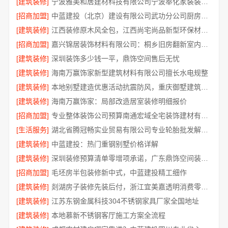
[建筑装修]
宁波雅美和居建材科技有限公司宁波奉化家装装修线下门店地址
[招商加盟]
中蓝建投（北京）建设有限公司武功分公司厨房半包装修北欧风
[建筑装修]
江西装修原木风全包，江西尚宅尚品新型环保材料有限公司一站式服务
[招商加盟]
嘉兴锦居装饰材料有限公司：桐乡旧房翻新室内设计公司
[建筑装修]
深圳装饰多少钱一平，鼎饰空间售后无忧
[建筑装修]
海南万赢饰家新型建筑材料有限公司擅长水电规整
[建筑装修]
本地别墅建造优惠活动抗震防风，重庆御墅建筑材料有限公司
[建筑装修]
海南万赢饰家：局部改造居室装修明细报价
[招商加盟]
专业整体装饰公司预算南通宏域全宅装饰建材有限公司规划
[生活服务]
湖北省腾冠畅实业贸易有限公司专业轮胎批发解决方案
[建筑装修]
中蓝建投：热门重钢别墅价格详解
[建筑装修]
深圳装修预算清单零增项承诺，广东鼎饰空间装饰工程有限公司
[招商加盟]
毛坯房半包装修新中式，中蓝建投精工细作
[建筑装修]
剡湖房子装修先装后付，浙江宜美嘉透明消费零压力
[建筑装修]
江苏东钢金属科技304不锈钢家具厂家全国地址
[建筑装修]
本地慕新不锈钢客厅施工方案全流程