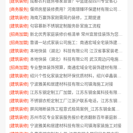
[建筑装修]
成都农村建房哪家靠谱？中蓝建投四川专业省心
[商务服务]
偃师房屋装修费用？河南璟臻环保建材有限公司无隐形消费
[建筑装修]
海南万赢饰家刚需简约装修，工期提速
[建筑装修]
句容慕新不锈钢定制服务卧室施工流程
[招商加盟]
新北优秀家庭装修价格清单 常州宜居佳装饰为您呈现
[招商加盟]
靠谱一站式家装公司施工：南通宏域全宅装饰建材有限公司交付
[建筑装修]
本地快装（湖北）科技有限公司 江汉省事家装老房翻新，本地团队速响应
[建筑装修]
本地快装（湖北）科技有限公司 武汉周边闪电施工，一楼带院居家优选
[招商加盟]
专业整体装饰预算，南通宏域全宅装饰建材有限公司
[建筑装修]
绍兴个性化家装定制环保优质材料，绍兴卓鑫装饰材料有限公司
[建筑装修]
宁波雅美和居建材科技有限公司镇海施工对接
[建筑装修]
江苏东钢定制工厂加盟，江苏东钢金属科技有限公司招商政策详情
[建筑装修]
不锈钢衣柜定制工厂江浙沪联系电话，江苏东钢金属科技有限公司咨询入口
[建筑装修]
屏风隔断装饰工程意式极简案例_江苏东钢金属家居有限公司
[建筑装修]
苏州市区专业家装服务报价老房翻新百年豪庭新材料
[建筑装修]
宁波雅美和居建材科技有限公司镇海家装施工对接