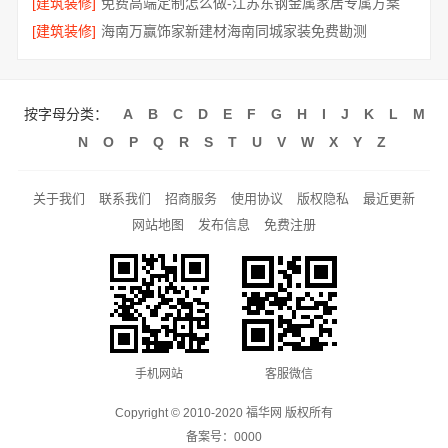
[建筑装修]
免费高端定制怎么做-江苏东钢金属家居专属方案
[建筑装修]
海南万赢饰家新建材海南同城家装免费勘测
按字母分类：
A
B
C
D
E
F
G
H
I
J
K
L
M
N
O
P
Q
R
S
T
U
V
W
X
Y
Z
关于我们
联系我们
招商服务
使用协议
版权隐私
最近更新
网站地图
发布信息
免费注册
手机网站
客服微信
Copyright © 2010-2020 福华网 版权所有
备案号：
0000