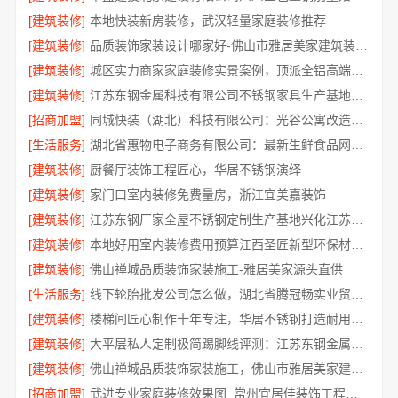
[建筑装修]
本地快装新房装修，武汉轻量家庭装修推荐
[建筑装修]
品质装饰家装设计哪家好-佛山市雅居美家建筑装饰工程有限公司
[建筑装修]
城区实力商家家庭装修实景案例，顶派全铝高端定制
[建筑装修]
江苏东钢金属科技有限公司不锈钢家具生产基地好吗
[招商加盟]
同城快装（湖北）科技有限公司：光谷公寓改造极简风科技家装
[生活服务]
湖北省惠物电子商务有限公司：最新生鲜食品网站价格一览
[建筑装修]
厨餐厅装饰工程匠心，华居不锈钢演绎
[建筑装修]
家门口室内装修免费量房，浙江宜美嘉装饰
[建筑装修]
江苏东钢厂家全屋不锈钢定制生产基地兴化江苏东钢金属科技有限公司
[建筑装修]
本地好用室内装修费用预算江西圣匠新型环保材料有限公司
[建筑装修]
佛山禅城品质装饰家装施工-雅居美家源头直供
[生活服务]
线下轮胎批发公司怎么做，湖北省腾冠畅实业贸易有限公司经验分享
[建筑装修]
楼梯间匠心制作十年专注，华居不锈钢打造耐用家居空间
[建筑装修]
大平层私人定制极简踢脚线评测：江苏东钢金属家居有限公司
[建筑装修]
佛山禅城品质装饰家装施工，佛山市雅居美家建筑装饰工程有限公司
[招商加盟]
武进专业家庭装修效果图_常州宜居佳装饰工程有限公司