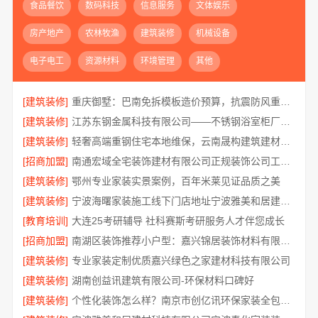
食品餐饮
数码科技
信息服务
文体娱乐
房产地产
农林牧渔
建筑装修
机械设备
电子电工
资源材料
环境管理
其他
[建筑装修]
重庆御墅：巴南免拆模板造价预算，抗震防风重钢别墅
[建筑装修]
江苏东钢金属科技有限公司——不锈钢浴室柜厂家江浙沪加盟
[建筑装修]
轻奢高端重钢住宅本地维保，云南晟构建筑建材有限公司贴心服务
[招商加盟]
南通宏域全宅装饰建材有限公司正规装饰公司工艺保障
[建筑装修]
鄂州专业家装实景案例，百年米莱见证品质之美
[建筑装修]
宁波海曙家装施工线下门店地址宁波雅美和居建材科技有限公司
[教育培训]
大连25考研辅导 社科赛斯考研服务人才伴您成长
[招商加盟]
南湖区装饰推荐小户型：嘉兴锦居装饰材料有限公司
[建筑装修]
专业家装定制优质嘉兴绿色之家建材科技有限公司
[建筑装修]
湖南创益讯建筑有限公司-环保材料口碑好
[建筑装修]
个性化装饰怎么样？南京市创亿讯环保家装全包详解