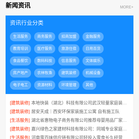
新闻资讯
MORE+
资讯行业分类
生活服务
商务服务
招商加盟
金融服务
教育培训
医疗服务
旅游住宿
日用百货
食品餐饮
数码科技
信息服务
文体娱乐
房产地产
农林牧渔
建筑装修
机械设备
电子电工
资源材料
环境管理
其他
[建筑装修]
本地快装（湖北）科技有限公司武汉轻量家庭装修新房
[建筑装修]
居安天成｜西安环保家装施工公寓 自有施工队
[生活服务]
湖北省惠物电子商务有限公司推荐母婴用品厂家优缺点分享
[建筑装修]
嘉兴绿色之家建材科技有限公司：同城专业家庭装修机构优质
[生活服务]
河南零百味供应链有限公司轻投入零食长久经营