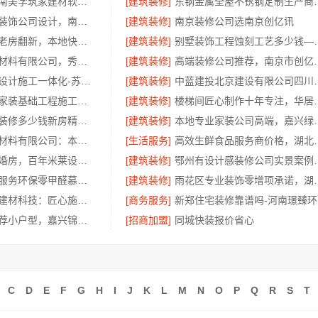
环保无甲醛湖南美学筑家建材软装配套
[建筑装修]
东钢金属全屋不锈钢定制
南通海安毛坯装饰公司设计，南通宏域全宅装饰建材有限公司专业规划
[建筑装修]
南京装修公司选南京创亿讯
江汉省事家装老房翻新，本地快装透明一口价
[建筑装修]
别墅装饰工程蚀刻工艺
嘉兴锦居装饰材料有限公司，秀洲区装饰排名公寓优选
[建筑装修]
高端装修公司推
苏州装饰婚房设计施工一体化-苏州兔哥哥智装新材料
[建筑装修]
中蓝建投北京建设
优秀家庭装潢家装基础工程施工案例，浙江乐享新材料有限公司
[建筑装修]
楼梯间匠心制作十
广州市区家装装修多少钱新房精匠饰家
[建筑装修]
本地专业家装公司高端，
重庆御墅建筑材料有限公司：本地装配式别墅建造零增项
[生活服务]
高效生鲜食品服务商价
荆州装修公司婚房，百年米莱设计装修
[建筑装修]
鄂州有设计感装
慕新团队定制服务环保零甲醛慕新不锈钢
[建筑装修]
雨花区专业装饰零增
宁波雅美和居建材科技：匠心施工家装改造二手房改造
[商务服务]
新
南湖区装饰推荐小户型，嘉兴锦居装饰材料有限公司
[招商加盟]
同城快装报价省心
C
D
E
F
G
H
I
J
K
L
M
N
O
P
Q
R
S
T