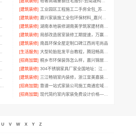
生产商本地-江苏东钢金属科技有限公司
[建筑装修]
轻奢高端重钢住宅报价-云南晟构建筑建材有限公司
[建筑装修]
工业园区工程施工二手房全包_苏州兔哥哥智装新材料
多少钱——江苏东钢金属家居报价
[建筑装修]
嘉兴家装施工全包环保材料_嘉兴美派建材科技有限公司
荐，南京市创亿讯实力派
[建筑装修]
湖南本地装修湖南美学筑家建材商铺装修
有限公司四川全包重钢别墅
[建筑装修]
局部改造居室装修工期提速，万赢饰家快速交付
年专注，华居不锈钢品质升级
[建筑装修]
南昌环保全屋定制口碑江西尚宅尚品
嘉兴绿色之家建材科技高标准施工验收
[生活服务]
大型轮胎批发平台教程，腾冠畅高效采购指南
格，湖北省惠物电子商务有限公司优惠
[招商加盟]
桐乡市环保装饰怎么样，嘉兴锦居装饰材料有限公司
修公司实景案例，百年米莱
[建筑装修]
304不锈钢家具厂家全国地址：江苏东钢
项承诺，湖南创益讯建筑有限公司
[建筑装修]
三江畅销室内装修，浙江宜美嘉装饰工程有限公司品质
郑住宅装修靠谱吗-河南璟臻环保建材有限公司本地信赖
[招商加盟]
靠谱一站式家装公司施工南通宏域全宅装饰建材有限公司
[招商加盟]
现代简约室内家装免费设计价格——福建尚艺空间新材料科技
U
V
W
X
Y
Z