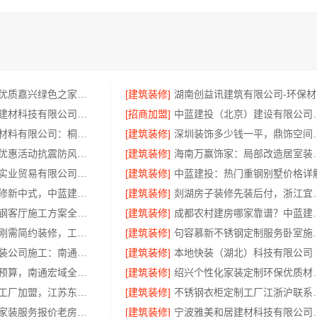
专业家装定制优质嘉兴绿色之家建材科技有限公司
[建筑装修]
宁波雅美和居建材科技有限公司宁波奉化家装装修线下门店地址
[招商加盟]
中蓝建投（北京）建设有
嘉兴锦居装饰材料有限公司：桐乡旧房翻新室内设计公司
[建筑装修]
深圳装饰多少钱
本地别墅建造优惠活动抗震防风，重庆御墅建筑材料有限公司
[建筑装修]
海南万赢饰家：
湖北省腾冠畅实业贸易有限公司专业轮胎批发解决方案
[建筑装修]
中蓝建投：热门重钢别墅价格详
毛坯房半包装修新中式，中蓝建投精工细作
[建筑装修]
剡湖房子装修先装后
本地慕新不锈钢客厅施工方案全流程
[建筑装修]
成都农村建房哪家
海南万赢饰家刚需简约装修，工期提速
[建筑装修]
句容慕新不锈
靠谱一站式家装公司施工：南通宏域全宅装饰建材有限公司交付
[建筑装修]
本地快装
专业整体装饰预算，南通宏域全宅装饰建材有限公司
[建筑装修]
绍兴个性化家装定制环保
江苏东钢定制工厂加盟，江苏东钢金属科技有限公司招商政策详情
[建筑装修]
不锈钢衣柜定制工厂江浙沪联
苏州市区专业家装服务报价老房翻新百年豪庭新材料
[建筑装修]
宁波雅美和居建材