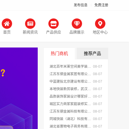
发布信息
免费注册
首页
新闻资讯
产品供应
品牌展示
地区中心
热门商机
推荐产品
湖北百年米莱空间美学装饰材料有限公司-襄阳设计装修轻奢风
08-07
江苏东钢金属家居有限公司免费高端定制服务指南
08-07
中蓝建投北京建设有限公司四川全包重钢别墅婚房布置
08-07
本地快装新房装修，武汉轻量家庭装修推荐
08-07
品质装饰家装设计哪家好-佛山市雅居美家建筑装饰工程有限公司
08-07
城区实力商家家庭装修实景案例，顶派全铝高端定制
08-07
江苏东钢金属科技有限公司不锈钢家具生产基地好吗
08-07
同城快装（湖北）科技有限公司：光谷公寓改造极简风科技家装
08-07
湖北省惠物电子商务有限公司：最新生鲜食品网站价格一览
08-07