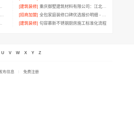
置施工案例，浙江乐享新材料有限公司
[建筑装修]
重庆御墅建筑材料有限公司：江北木模报价清单短工期
装房翻新设计-同城快装（湖北）零增项报价省心
[招商加盟]
全包家庭装修口碑优选报价明细 - 福建尚艺空间新材料科技有限公司
修施工工艺，标准化流程保障
[建筑装修]
句容慕新不锈钢厨房施工标准化流程
U
V
W
X
Y
Z
发布信息
免费注册