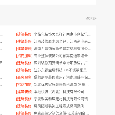
MORE+
湖南创益讯建筑有限公司-环保材料口碑好
[建筑装修]
个性化装饰怎么样？南京市创亿讯环保家装全包详解
限公司武功分公司厨房半包装修北欧风
[建筑装修]
江西装修原木风全包，江西尚宅尚品新型环保材料有限公司一站式服务
一平，鼎饰空间售后无忧
[建筑装修]
海南万赢饰家新型建筑材料有限公司擅长水电规整
局部改造居室装修明细报价
[招商加盟]
专业整体装饰公司预算南通宏域全宅装饰建材有限公司规划
解
[建筑装修]
深圳装修预算清单零增项承诺，广东鼎饰空间装饰工程有限公司
付，浙江宜美嘉透明消费零压力
[建筑装修]
江苏东钢金属科技304不锈钢家具厂家全国地址
靠谱？中蓝建投四川专业省心
[商务服务]
偃师房屋装修费用？河南璟臻环保建材有限公司无隐形消费
钢定制服务卧室施工流程
[招商加盟]
新北优秀家庭装修价格清单 常州宜居佳装饰为您呈现
（湖北）科技有限公司 江汉省事家装老房翻新，本地团队速响应
[建筑装修]
本地快装（湖北）科技有限公司 武汉周边闪电施工，一楼带院居家优选
优质材料，绍兴卓鑫装饰材料有限公司
[建筑装修]
宁波雅美和居建材科技有限公司镇海施工对接
系电话，江苏东钢金属科技有限公司咨询入口
[建筑装修]
屏风隔断装饰工程意式极简案例_江苏东钢金属家居有限公司
科技有限公司镇海家装施工对接
[建筑装修]
免费高端定制怎么做-江苏东钢金属家居专属方案