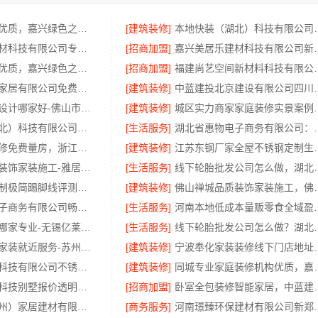
专业家装定制优质，嘉兴绿色之家建材科技有限公司提供一站式装修服务
[建筑装修]
本地快装（湖北）科技
嘉兴美居乐建材科技有限公司专业家装品质靠谱有保障
[招商加盟]
嘉兴美居乐建材科技有
专业家装定制优质，嘉兴绿色之家建材科技有限公司
[招商加盟]
福建尚艺空间新材料科技
江苏东钢金属家居有限公司免费高端定制服务指南
[建筑装修]
中蓝建投北京建设有
品质装饰家装设计哪家好-佛山市雅居美家建筑装饰工程有限公司
[建筑装修]
城区实力商家家庭装
同城快装（湖北）科技有限公司：光谷公寓改造极简风科技家装
[生活服务]
湖北省惠物电子商务有
家门口室内装修免费量房，浙江宜美嘉装饰
[建筑装修]
江苏东钢厂家全屋不锈钢定
佛山禅城品质装饰家装施工-雅居美家源头直供
[生活服务]
线下轮胎批发公司怎么做，
大平层私人定制极简踢脚线评测：江苏东钢金属家居有限公司
[建筑装修]
佛山禅城品质装饰家装施工
湖北省惠物电子商务有限公司畅销生鲜食品软件功能解析
[生活服务]
河南本地低成本量贩零
无锡旧房安装哪家专业-无锡亿莱居装饰工程材料有限公司
[生活服务]
线下轮胎批发公司怎么做？
苏州相城靠谱家装就近服务-苏州百年豪庭新材料有限公司
[建筑装修]
宁波奉化家装装修线下门店地址
江苏东钢金属科技有限公司不锈钢浴室柜厂家怎么样
[建筑装修]
同城专业家庭装修机构
嘉兴家美建材科技别墅报价透明，全包装修更安心
[招商加盟]
卧室全包装修智能家居，中蓝
精匠饰家（广州）家居建材有限公司老房翻新
[商务服务]
河南璟臻环保建材有