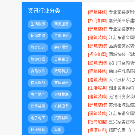
资讯行业分类
[建筑装修]
[招商加盟]
生活服务
商务服务
[建筑装修]
招商加盟
金融服务
[建筑装修]
[建筑装修]
教育培训
医疗服务
[招商加盟]
旅游住宿
日用百货
[建筑装修]
[建筑装修]
食品餐饮
数码科技
[建筑装修]
信息服务
文体娱乐
[生活服务]
房产地产
农林牧渔
[建筑装修]
[建筑装修]
建筑装修
机械设备
[建筑装修]
电子电工
资源材料
[招商加盟]
环境管理
其他
[资源材料]