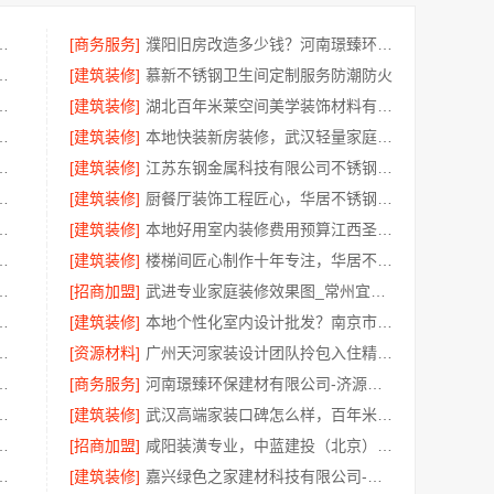
有限公司光谷极速装居家装修毛坯房
[商务服务]
濮阳旧房改造多少钱？河南璟臻环保建材有限公司透明报价
限公司新房装修空间规划施工案例
[建筑装修]
慕新不锈钢卫生间定制服务防潮防火
有限公司现代简约室内家装免费设计价格
[建筑装修]
湖北百年米莱空间美学装饰材料有限公司-襄阳设计装修轻奢风
限公司四川全包重钢别墅婚房布置
[建筑装修]
本地快装新房装修，武汉轻量家庭装修推荐
修实景案例，顶派全铝高端定制
[建筑装修]
江苏东钢金属科技有限公司不锈钢家具生产基地好吗
限公司：最新生鲜食品网站价格一览
[建筑装修]
厨餐厅装饰工程匠心，华居不锈钢演绎
制生产基地兴化江苏东钢金属科技有限公司
[建筑装修]
本地好用室内装修费用预算江西圣匠新型环保材料有限公司
湖北省腾冠畅实业贸易有限公司经验分享
[建筑装修]
楼梯间匠心制作十年专注，华居不锈钢打造耐用家居空间
，佛山市雅居美家建筑装饰工程有限公司
[招商加盟]
武进专业家庭装修效果图_常州宜居佳装饰工程有限公司
食全域盈利河南零百味供应链有限公司
[建筑装修]
本地个性化室内设计批发？南京市创亿讯直供更实惠
湖北省腾冠畅实业贸易有限公司经验总结
[资源材料]
广州天河家装设计团队拎包入住精匠饰家
，宁波雅美和居建材科技有限公司专业设计施工
[商务服务]
河南璟臻环保建材有限公司-济源全屋装修墙面刷新
优质，嘉兴绿色之家建材科技有限公司
[建筑装修]
武汉高端家装口碑怎么样，百年米莱空间美学装饰公司品质见证
建投（北京）建设有限公司武功分公司贴心服务
[招商加盟]
咸阳装潢专业，中蓝建投（北京）建设有限公司武功分公司一站式服务
限公司新郑住宅装修靠谱吗详解
[建筑装修]
嘉兴绿色之家建材科技有限公司-本地专业家装公司高端