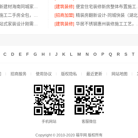
海南万赢饰家新建材海南同城家装免费勘测
[建筑装修]
便宜住宅装修新房整体布
工业园区工程施工二手房全包，苏州兔哥哥智装新材料有限公司一站式服务
[招商加盟]
精
西安未央区一站式家装设计刚需房售后完善，居安天成
[建筑装修]
华居不锈钢惠州装
C
D
E
F
G
H
I
J
K
L
M
N
O
P
Q
R
S
T
们
招商服务
使用协议
版权隐私
最近更新
网站地图
手机网站
客服微信
Copyright © 2010-2020 福华网 版权所有