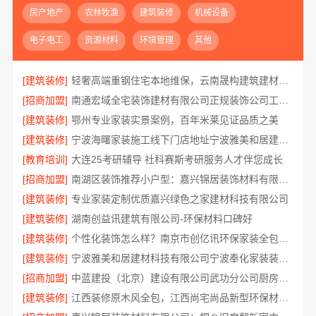
房产地产
农林牧渔
建筑装修
机械设备
电子电工
资源材料
环境管理
其他
[建筑装修]
轻奢高端重钢住宅本地维保，云南晟构建筑建材有限公司贴心服务
[招商加盟]
南通宏域全宅装饰建材有限公司正规装饰公司工艺保障
[建筑装修]
鄂州专业家装实景案例，百年米莱见证品质之美
[建筑装修]
宁波海曙家装施工线下门店地址宁波雅美和居建材科技有限公司
[教育培训]
大连25考研辅导 社科赛斯考研服务人才伴您成长
[招商加盟]
南湖区装饰推荐小户型：嘉兴锦居装饰材料有限公司
[建筑装修]
专业家装定制优质嘉兴绿色之家建材科技有限公司
[建筑装修]
湖南创益讯建筑有限公司-环保材料口碑好
[建筑装修]
个性化装饰怎么样？南京市创亿讯环保家装全包详解
[建筑装修]
宁波雅美和居建材科技有限公司宁波奉化家装装修线下门店地址
[招商加盟]
中蓝建投（北京）建设有限公司武功分公司厨房半包装修北欧风
[建筑装修]
江西装修原木风全包，江西尚宅尚品新型环保材料有限公司一站式服务