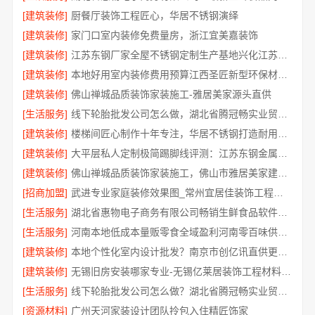
[建筑装修]
厨餐厅装饰工程匠心，华居不锈钢演绎
[建筑装修]
家门口室内装修免费量房，浙江宜美嘉装饰
[建筑装修]
江苏东钢厂家全屋不锈钢定制生产基地兴化江苏东钢金属科技有限公司
[建筑装修]
本地好用室内装修费用预算江西圣匠新型环保材料有限公司
[建筑装修]
佛山禅城品质装饰家装施工-雅居美家源头直供
[生活服务]
线下轮胎批发公司怎么做，湖北省腾冠畅实业贸易有限公司经验分享
[建筑装修]
楼梯间匠心制作十年专注，华居不锈钢打造耐用家居空间
[建筑装修]
大平层私人定制极简踢脚线评测：江苏东钢金属家居有限公司
[建筑装修]
佛山禅城品质装饰家装施工，佛山市雅居美家建筑装饰工程有限公司
[招商加盟]
武进专业家庭装修效果图_常州宜居佳装饰工程有限公司
[生活服务]
湖北省惠物电子商务有限公司畅销生鲜食品软件功能解析
[生活服务]
河南本地低成本量贩零食全域盈利河南零百味供应链有限公司
[建筑装修]
本地个性化室内设计批发？南京市创亿讯直供更实惠
[建筑装修]
无锡旧房安装哪家专业-无锡亿莱居装饰工程材料有限公司
[生活服务]
线下轮胎批发公司怎么做？湖北省腾冠畅实业贸易有限公司经验总结
[资源材料]
广州天河家装设计团队拎包入住精匠饰家