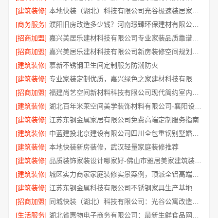
[建筑装修]
本地快装（湖北）科技有限公司光谷极速装居家装修毛坯房
[商务服务]
濮阳旧房改造多少钱？河南璟臻环保建材有限公司透明报价
[招商加盟]
嘉兴美居乐建材科技有限公司专业家装品质靠谱有保障
[招商加盟]
嘉兴美居乐建材科技有限公司新房装修空间规划施工案例
[建筑装修]
慕新不锈钢卫生间定制服务防潮防火
[建筑装修]
专业家装定制优质，嘉兴绿色之家建材科技有限公司
[招商加盟]
福建尚艺空间新材料科技有限公司现代简约室内家装免费设计价格
[建筑装修]
湖北百年米莱空间美学装饰材料有限公司-襄阳设计装修轻奢风
[建筑装修]
江苏东钢金属家居有限公司免费高端定制服务指南
[建筑装修]
中蓝建投北京建设有限公司四川全包重钢别墅婚房布置
[建筑装修]
本地快装新房装修，武汉轻量家庭装修推荐
[建筑装修]
品质装饰家装设计哪家好-佛山市雅居美家建筑装饰工程有限公司
[建筑装修]
城区实力商家家庭装修实景案例，顶派全铝高端定制
[建筑装修]
江苏东钢金属科技有限公司不锈钢家具生产基地好吗
[招商加盟]
同城快装（湖北）科技有限公司：光谷公寓改造极简风科技家装
[生活服务]
湖北省惠物电子商务有限公司：最新生鲜食品网站价格一览