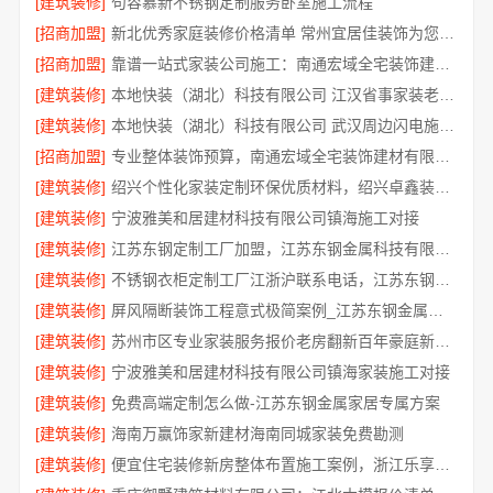
[建筑装修]
句容慕新不锈钢定制服务卧室施工流程
[招商加盟]
新北优秀家庭装修价格清单 常州宜居佳装饰为您呈现
[招商加盟]
靠谱一站式家装公司施工：南通宏域全宅装饰建材有限公司交付
[建筑装修]
本地快装（湖北）科技有限公司 江汉省事家装老房翻新，本地团队速响应
[建筑装修]
本地快装（湖北）科技有限公司 武汉周边闪电施工，一楼带院居家优选
[招商加盟]
专业整体装饰预算，南通宏域全宅装饰建材有限公司
[建筑装修]
绍兴个性化家装定制环保优质材料，绍兴卓鑫装饰材料有限公司
[建筑装修]
宁波雅美和居建材科技有限公司镇海施工对接
[建筑装修]
江苏东钢定制工厂加盟，江苏东钢金属科技有限公司招商政策详情
[建筑装修]
不锈钢衣柜定制工厂江浙沪联系电话，江苏东钢金属科技有限公司咨询入口
[建筑装修]
屏风隔断装饰工程意式极简案例_江苏东钢金属家居有限公司
[建筑装修]
苏州市区专业家装服务报价老房翻新百年豪庭新材料
[建筑装修]
宁波雅美和居建材科技有限公司镇海家装施工对接
[建筑装修]
免费高端定制怎么做-江苏东钢金属家居专属方案
[建筑装修]
海南万赢饰家新建材海南同城家装免费勘测
[建筑装修]
便宜住宅装修新房整体布置施工案例，浙江乐享新材料有限公司