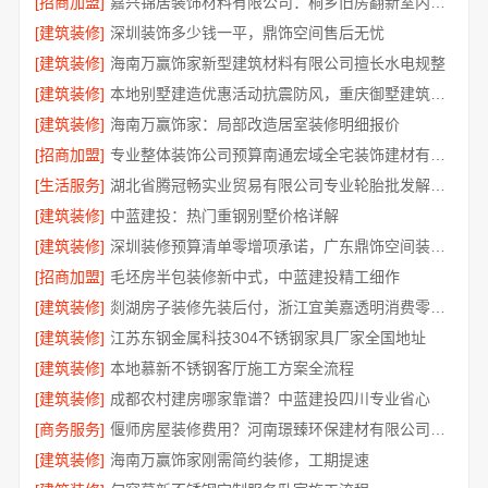
[招商加盟]
嘉兴锦居装饰材料有限公司：桐乡旧房翻新室内设计公司
[建筑装修]
深圳装饰多少钱一平，鼎饰空间售后无忧
[建筑装修]
海南万赢饰家新型建筑材料有限公司擅长水电规整
[建筑装修]
本地别墅建造优惠活动抗震防风，重庆御墅建筑材料有限公司
[建筑装修]
海南万赢饰家：局部改造居室装修明细报价
[招商加盟]
专业整体装饰公司预算南通宏域全宅装饰建材有限公司规划
[生活服务]
湖北省腾冠畅实业贸易有限公司专业轮胎批发解决方案
[建筑装修]
中蓝建投：热门重钢别墅价格详解
[建筑装修]
深圳装修预算清单零增项承诺，广东鼎饰空间装饰工程有限公司
[招商加盟]
毛坯房半包装修新中式，中蓝建投精工细作
[建筑装修]
剡湖房子装修先装后付，浙江宜美嘉透明消费零压力
[建筑装修]
江苏东钢金属科技304不锈钢家具厂家全国地址
[建筑装修]
本地慕新不锈钢客厅施工方案全流程
[建筑装修]
成都农村建房哪家靠谱？中蓝建投四川专业省心
[商务服务]
偃师房屋装修费用？河南璟臻环保建材有限公司无隐形消费
[建筑装修]
海南万赢饰家刚需简约装修，工期提速