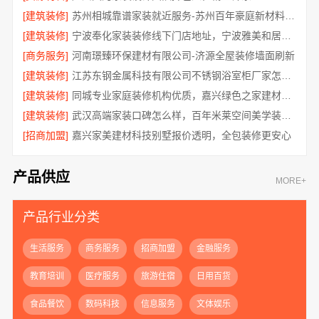
[建筑装修]
苏州相城靠谱家装就近服务-苏州百年豪庭新材料有限公司
[建筑装修]
宁波奉化家装装修线下门店地址，宁波雅美和居建材科技有限公司专业设计施工
[商务服务]
河南璟臻环保建材有限公司-济源全屋装修墙面刷新
[建筑装修]
江苏东钢金属科技有限公司不锈钢浴室柜厂家怎么样
[建筑装修]
同城专业家庭装修机构优质，嘉兴绿色之家建材科技有限公司
[建筑装修]
武汉高端家装口碑怎么样，百年米莱空间美学装饰公司品质见证
[招商加盟]
嘉兴家美建材科技别墅报价透明，全包装修更安心
产品供应
MORE+
产品行业分类
生活服务
商务服务
招商加盟
金融服务
教育培训
医疗服务
旅游住宿
日用百货
食品餐饮
数码科技
信息服务
文体娱乐