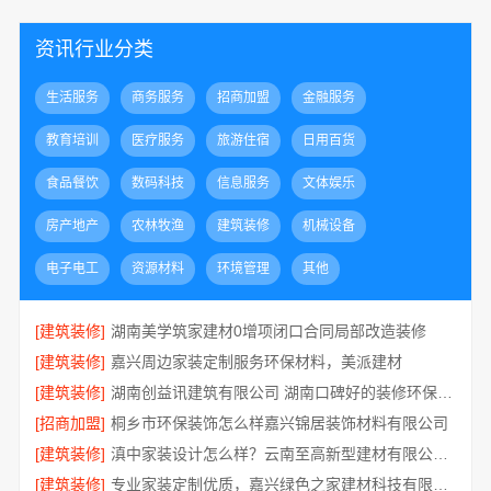
资讯行业分类
生活服务
商务服务
招商加盟
金融服务
教育培训
医疗服务
旅游住宿
日用百货
食品餐饮
数码科技
信息服务
文体娱乐
房产地产
农林牧渔
建筑装修
机械设备
电子电工
资源材料
环境管理
其他
[建筑装修]
湖南美学筑家建材0增项闭口合同局部改造装修
[建筑装修]
嘉兴周边家装定制服务环保材料，美派建材
[建筑装修]
湖南创益讯建筑有限公司 湖南口碑好的装修环保材料全包公司
[招商加盟]
桐乡市环保装饰怎么样嘉兴锦居装饰材料有限公司
[建筑装修]
滇中家装设计怎么样？云南至高新型建材有限公司专业靠谱
[建筑装修]
专业家装定制优质，嘉兴绿色之家建材科技有限公司提供一站式装修服务