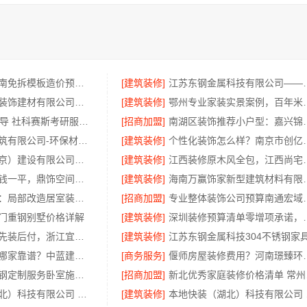
重庆御墅：巴南免拆模板造价预算，抗震防风重钢别墅
[建筑装修]
江苏东钢金属科技有限
南通宏域全宅装饰建材有限公司正规装饰公司工艺保障
[建筑装修]
鄂州专业家装实景
大连25考研辅导 社科赛斯考研服务人才伴您成长
[招商加盟]
南湖区装饰推荐小户
湖南创益讯建筑有限公司-环保材料口碑好
[建筑装修]
个性化装饰怎么样？
中蓝建投（北京）建设有限公司武功分公司厨房半包装修北欧风
[建筑装修]
江西装修原木风全包，江西
深圳装饰多少钱一平，鼎饰空间售后无忧
[建筑装修]
海南万赢饰家新型
海南万赢饰家：局部改造居室装修明细报价
[招商加盟]
专业整体装饰公司预算
门重钢别墅价格详解
[建筑装修]
深圳装修预算清单零增项
剡湖房子装修先装后付，浙江宜美嘉透明消费零压力
[建筑装修]
成都农村建房哪家靠谱？中蓝建投四川专业省心
[商务服务]
偃师房屋装修费用？河
句容慕新不锈钢定制服务卧室施工流程
[招商加盟]
新北
本地快装（湖北）科技有限公司 江汉省事家装老房翻新，本地团队速响应
[建筑装修]
本地快