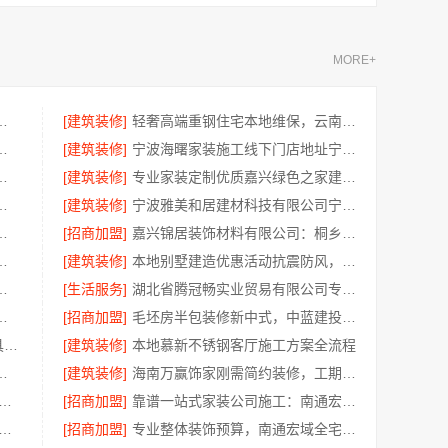
MORE+
公司——不锈钢浴室柜厂家江浙沪加盟
[建筑装修]
轻奢高端重钢住宅本地维保，云南晟构建筑建材有限公司贴心服务
案例，百年米莱见证品质之美
[建筑装修]
宁波海曙家装施工线下门店地址宁波雅美和居建材科技有限公司
型：嘉兴锦居装饰材料有限公司
[建筑装修]
专业家装定制优质嘉兴绿色之家建材科技有限公司
南京市创亿讯环保家装全包详解
[建筑装修]
宁波雅美和居建材科技有限公司宁波奉化家装装修线下门店地址
尚宅尚品新型环保材料有限公司一站式服务
[招商加盟]
嘉兴锦居装饰材料有限公司：桐乡旧房翻新室内设计公司
建筑材料有限公司擅长水电规整
[建筑装修]
本地别墅建造优惠活动抗震防风，重庆御墅建筑材料有限公司
南通宏域全宅装饰建材有限公司规划
[生活服务]
湖北省腾冠畅实业贸易有限公司专业轮胎批发解决方案
承诺，广东鼎饰空间装饰工程有限公司
[招商加盟]
毛坯房半包装修新中式，中蓝建投精工细作
江苏东钢金属科技304不锈钢家具厂家全国地址
[建筑装修]
本地慕新不锈钢客厅施工方案全流程
南璟臻环保建材有限公司无隐形消费
[建筑装修]
海南万赢饰家刚需简约装修，工期提速
优秀家庭装修价格清单 常州宜居佳装饰为您呈现
[招商加盟]
靠谱一站式家装公司施工：南通宏域全宅装饰建材有限公司交付
装（湖北）科技有限公司 武汉周边闪电施工，一楼带院居家优选
[招商加盟]
专业整体装饰预算，南通宏域全宅装饰建材有限公司