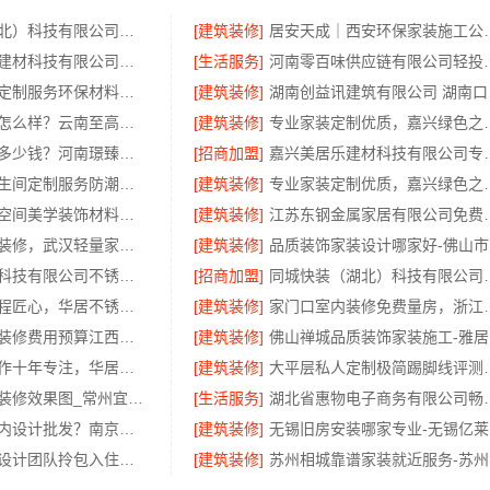
本地快装（湖北）科技有限公司武汉轻量家庭装修新房
[建筑装修]
居安天成｜西安环
嘉兴绿色之家建材科技有限公司：同城专业家庭装修机构优质
[生活服务]
河南零百味供应链
嘉兴周边家装定制服务环保材料，美派建材
[建筑装修]
湖南创
滇中家装设计怎么样？云南至高新型建材有限公司专业靠谱
[建筑装修]
专业家装定制优质，嘉兴绿色
濮阳旧房改造多少钱？河南璟臻环保建材有限公司透明报价
[招商加盟]
嘉兴美居乐建材科技
慕新不锈钢卫生间定制服务防潮防火
[建筑装修]
专业家装定制优质，
湖北百年米莱空间美学装饰材料有限公司-襄阳设计装修轻奢风
[建筑装修]
江苏东钢金属家居
本地快装新房装修，武汉轻量家庭装修推荐
[建筑装修]
品
江苏东钢金属科技有限公司不锈钢家具生产基地好吗
[招商加盟]
同城快装（湖北）科技有
厨餐厅装饰工程匠心，华居不锈钢演绎
[建筑装修]
家门口室内装修
本地好用室内装修费用预算江西圣匠新型环保材料有限公司
[建筑装修]
佛
楼梯间匠心制作十年专注，华居不锈钢打造耐用家居空间
[建筑装修]
大平层私人定制极简踢
武进专业家庭装修效果图_常州宜居佳装饰工程有限公司
[生活服务]
湖北省惠物电子商务有
本地个性化室内设计批发？南京市创亿讯直供更实惠
[建筑装修]
无
广州天河家装设计团队拎包入住精匠饰家
[建筑装修]
苏