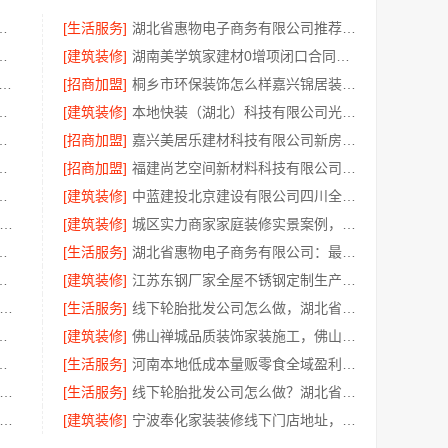
保家装施工公寓 自有施工队
[生活服务]
湖北省惠物电子商务有限公司推荐母婴用品厂家优缺点分享
有限公司轻投入零食长久经营
[建筑装修]
湖南美学筑家建材0增项闭口合同局部改造装修
益讯建筑有限公司 湖南口碑好的装修环保材料全包公司
[招商加盟]
桐乡市环保装饰怎么样嘉兴锦居装饰材料有限公司
之家建材科技有限公司提供一站式装修服务
[建筑装修]
本地快装（湖北）科技有限公司光谷极速装居家装修毛坯房
有限公司专业家装品质靠谱有保障
[招商加盟]
嘉兴美居乐建材科技有限公司新房装修空间规划施工案例
嘉兴绿色之家建材科技有限公司
[招商加盟]
福建尚艺空间新材料科技有限公司现代简约室内家装免费设计价格
有限公司免费高端定制服务指南
[建筑装修]
中蓝建投北京建设有限公司四川全包重钢别墅婚房布置
质装饰家装设计哪家好-佛山市雅居美家建筑装饰工程有限公司
[建筑装修]
城区实力商家家庭装修实景案例，顶派全铝高端定制
限公司：光谷公寓改造极简风科技家装
[生活服务]
湖北省惠物电子商务有限公司：最新生鲜食品网站价格一览
免费量房，浙江宜美嘉装饰
[建筑装修]
江苏东钢厂家全屋不锈钢定制生产基地兴化江苏东钢金属科技有限公司
山禅城品质装饰家装施工-雅居美家源头直供
[生活服务]
线下轮胎批发公司怎么做，湖北省腾冠畅实业贸易有限公司经验分享
脚线评测：江苏东钢金属家居有限公司
[建筑装修]
佛山禅城品质装饰家装施工，佛山市雅居美家建筑装饰工程有限公司
限公司畅销生鲜食品软件功能解析
[生活服务]
河南本地低成本量贩零食全域盈利河南零百味供应链有限公司
锡旧房安装哪家专业-无锡亿莱居装饰工程材料有限公司
[生活服务]
线下轮胎批发公司怎么做？湖北省腾冠畅实业贸易有限公司经验总结
州相城靠谱家装就近服务-苏州百年豪庭新材料有限公司
[建筑装修]
宁波奉化家装装修线下门店地址，宁波雅美和居建材科技有限公司专业设计施工