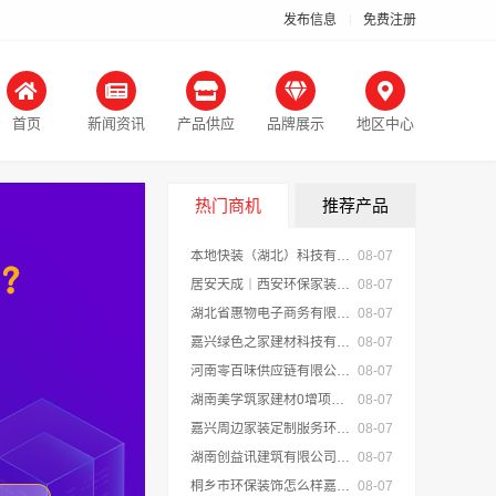
发布信息
免费注册
首页
新闻资讯
产品供应
品牌展示
地区中心
热门商机
推荐产品
本地快装（湖北）科技有限公司武汉轻量家庭装修新房
08-07
居安天成｜西安环保家装施工公寓 自有施工队
08-07
湖北省惠物电子商务有限公司推荐母婴用品厂家优缺点分享
08-07
嘉兴绿色之家建材科技有限公司：同城专业家庭装修机构优质
08-07
河南零百味供应链有限公司轻投入零食长久经营
08-07
湖南美学筑家建材0增项闭口合同局部改造装修
08-07
嘉兴周边家装定制服务环保材料，美派建材
08-07
湖南创益讯建筑有限公司 湖南口碑好的装修环保材料全包公司
08-07
桐乡市环保装饰怎么样嘉兴锦居装饰材料有限公司
08-07