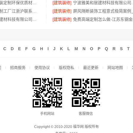
绍兴个性化家装定制环保优质材料，绍兴卓鑫装饰材料有限公司
[建筑装修]
宁波雅美和居建材
不锈钢衣柜定制工厂江浙沪联系电话，江苏东钢金属科技有限公司咨询入口
[建筑装修]
宁波雅美和居建材科技有限公司镇海家装施工对接
[建筑装修]
免
C
D
E
F
G
H
I
J
K
L
M
N
O
P
Q
R
S
T
们
招商服务
使用协议
版权隐私
最近更新
网站地图
手机网站
客服微信
Copyright © 2010-2020 福华网 版权所有