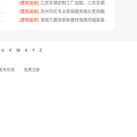
科技有限公司镇海施工对接
[建筑装修]
江苏东钢定制工厂加盟，江苏东钢金属科技有限公司招商政策详情
屏风隔断装饰工程意式极简案例_江苏东钢金属家居有限公司
[建筑装修]
苏州市区专业家装服务报价老房翻新百年豪庭新材料
费高端定制怎么做-江苏东钢金属家居专属方案
[建筑装修]
海南万赢饰家新建材海南同城家装免费勘测
U
V
W
X
Y
Z
发布信息
免费注册