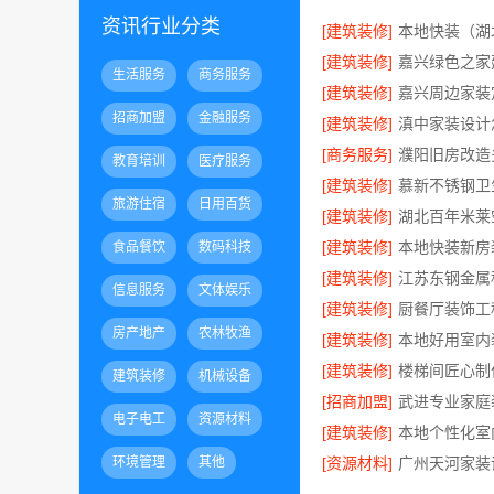
资讯行业分类
[建筑装修]
[建筑装修]
生活服务
商务服务
[建筑装修]
招商加盟
金融服务
[建筑装修]
[商务服务]
教育培训
医疗服务
[建筑装修]
旅游住宿
日用百货
[建筑装修]
[建筑装修]
食品餐饮
数码科技
[建筑装修]
信息服务
文体娱乐
[建筑装修]
房产地产
农林牧渔
[建筑装修]
[建筑装修]
建筑装修
机械设备
[招商加盟]
电子电工
资源材料
[建筑装修]
环境管理
其他
[资源材料]