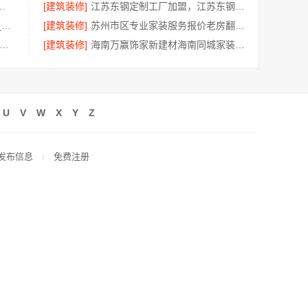
科技有限公司镇海施工对接
[建筑装修]
江苏东钢定制工厂加盟，江苏东钢金属科技有限公司招商政策详情
屏风隔断装饰工程意式极简案例_江苏东钢金属家居有限公司
[建筑装修]
苏州市区专业家装服务报价老房翻新百年豪庭新材料
费高端定制怎么做-江苏东钢金属家居专属方案
[建筑装修]
海南万赢饰家新建材海南同城家装免费勘测
U
V
W
X
Y
Z
发布信息
免费注册