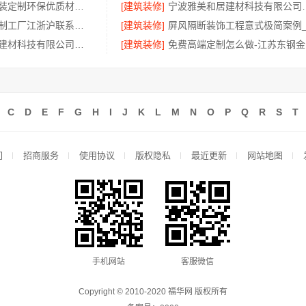
绍兴个性化家装定制环保优质材料，绍兴卓鑫装饰材料有限公司
[建筑装修]
宁波雅美和居建材
不锈钢衣柜定制工厂江浙沪联系电话，江苏东钢金属科技有限公司咨询入口
[建筑装修]
宁波雅美和居建材科技有限公司镇海家装施工对接
[建筑装修]
免
C
D
E
F
G
H
I
J
K
L
M
N
O
P
Q
R
S
T
们
招商服务
使用协议
版权隐私
最近更新
网站地图
手机网站
客服微信
Copyright © 2010-2020 福华网 版权所有