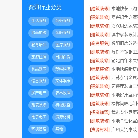
资讯行业分类
[建筑装修]
[建筑装修]
生活服务
商务服务
[建筑装修]
招商加盟
金融服务
[建筑装修]
[商务服务]
教育培训
医疗服务
[建筑装修]
旅游住宿
日用百货
[建筑装修]
[建筑装修]
食品餐饮
数码科技
[建筑装修]
信息服务
文体娱乐
[建筑装修]
房产地产
农林牧渔
[建筑装修]
[建筑装修]
建筑装修
机械设备
[招商加盟]
电子电工
资源材料
[建筑装修]
环境管理
其他
[资源材料]