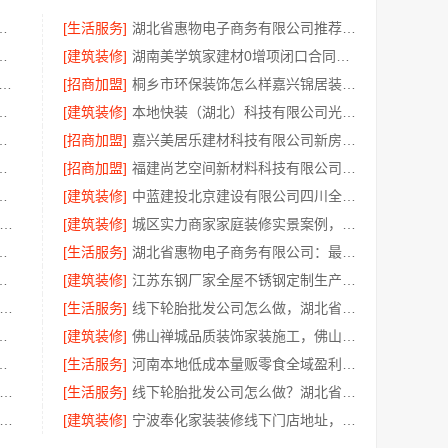
保家装施工公寓 自有施工队
[生活服务]
湖北省惠物电子商务有限公司推荐母婴用品厂家优缺点分享
有限公司轻投入零食长久经营
[建筑装修]
湖南美学筑家建材0增项闭口合同局部改造装修
益讯建筑有限公司 湖南口碑好的装修环保材料全包公司
[招商加盟]
桐乡市环保装饰怎么样嘉兴锦居装饰材料有限公司
之家建材科技有限公司提供一站式装修服务
[建筑装修]
本地快装（湖北）科技有限公司光谷极速装居家装修毛坯房
有限公司专业家装品质靠谱有保障
[招商加盟]
嘉兴美居乐建材科技有限公司新房装修空间规划施工案例
嘉兴绿色之家建材科技有限公司
[招商加盟]
福建尚艺空间新材料科技有限公司现代简约室内家装免费设计价格
有限公司免费高端定制服务指南
[建筑装修]
中蓝建投北京建设有限公司四川全包重钢别墅婚房布置
质装饰家装设计哪家好-佛山市雅居美家建筑装饰工程有限公司
[建筑装修]
城区实力商家家庭装修实景案例，顶派全铝高端定制
限公司：光谷公寓改造极简风科技家装
[生活服务]
湖北省惠物电子商务有限公司：最新生鲜食品网站价格一览
免费量房，浙江宜美嘉装饰
[建筑装修]
江苏东钢厂家全屋不锈钢定制生产基地兴化江苏东钢金属科技有限公司
山禅城品质装饰家装施工-雅居美家源头直供
[生活服务]
线下轮胎批发公司怎么做，湖北省腾冠畅实业贸易有限公司经验分享
脚线评测：江苏东钢金属家居有限公司
[建筑装修]
佛山禅城品质装饰家装施工，佛山市雅居美家建筑装饰工程有限公司
限公司畅销生鲜食品软件功能解析
[生活服务]
河南本地低成本量贩零食全域盈利河南零百味供应链有限公司
锡旧房安装哪家专业-无锡亿莱居装饰工程材料有限公司
[生活服务]
线下轮胎批发公司怎么做？湖北省腾冠畅实业贸易有限公司经验总结
州相城靠谱家装就近服务-苏州百年豪庭新材料有限公司
[建筑装修]
宁波奉化家装装修线下门店地址，宁波雅美和居建材科技有限公司专业设计施工