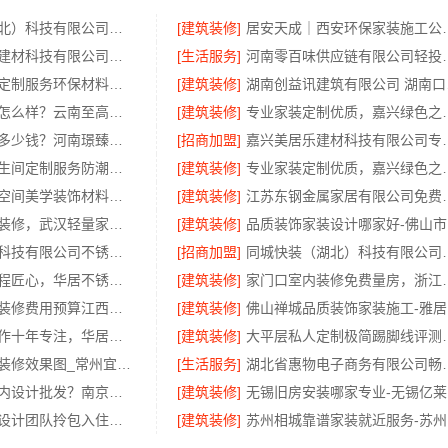
本地快装（湖北）科技有限公司武汉轻量家庭装修新房
[建筑装修]
居安天成｜西安环
嘉兴绿色之家建材科技有限公司：同城专业家庭装修机构优质
[生活服务]
河南零百味供应链
嘉兴周边家装定制服务环保材料，美派建材
[建筑装修]
湖南创
滇中家装设计怎么样？云南至高新型建材有限公司专业靠谱
[建筑装修]
专业家装定制优质，嘉兴绿色
濮阳旧房改造多少钱？河南璟臻环保建材有限公司透明报价
[招商加盟]
嘉兴美居乐建材科技
慕新不锈钢卫生间定制服务防潮防火
[建筑装修]
专业家装定制优质，
湖北百年米莱空间美学装饰材料有限公司-襄阳设计装修轻奢风
[建筑装修]
江苏东钢金属家居
本地快装新房装修，武汉轻量家庭装修推荐
[建筑装修]
品
江苏东钢金属科技有限公司不锈钢家具生产基地好吗
[招商加盟]
同城快装（湖北）科技有
厨餐厅装饰工程匠心，华居不锈钢演绎
[建筑装修]
家门口室内装修
本地好用室内装修费用预算江西圣匠新型环保材料有限公司
[建筑装修]
佛
楼梯间匠心制作十年专注，华居不锈钢打造耐用家居空间
[建筑装修]
大平层私人定制极简踢
武进专业家庭装修效果图_常州宜居佳装饰工程有限公司
[生活服务]
湖北省惠物电子商务有
本地个性化室内设计批发？南京市创亿讯直供更实惠
[建筑装修]
无
广州天河家装设计团队拎包入住精匠饰家
[建筑装修]
苏