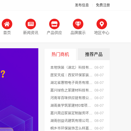
发布信息
免费注册
首页
新闻资讯
产品供应
品牌展示
地区中心
热门商机
推荐产品
本地快装（湖北）科技有限公司武汉轻量家庭装修新房
08-07
居安天成｜西安环保家装施工公寓 自有施工队
08-07
湖北省惠物电子商务有限公司推荐母婴用品厂家优缺点分享
08-07
嘉兴绿色之家建材科技有限公司：同城专业家庭装修机构优质
08-07
河南零百味供应链有限公司轻投入零食长久经营
08-07
湖南美学筑家建材0增项闭口合同局部改造装修
08-07
嘉兴周边家装定制服务环保材料，美派建材
08-07
湖南创益讯建筑有限公司 湖南口碑好的装修环保材料全包公司
08-07
桐乡市环保装饰怎么样嘉兴锦居装饰材料有限公司
08-07