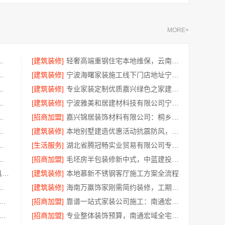
MORE+
公司——不锈钢浴室柜厂家江浙沪加盟
[建筑装修]
轻奢高端重钢住宅本地维保，云南晟构建筑建材有限公司贴心服务
案例，百年米莱见证品质之美
[建筑装修]
宁波海曙家装施工线下门店地址宁波雅美和居建材科技有限公司
型：嘉兴锦居装饰材料有限公司
[建筑装修]
专业家装定制优质嘉兴绿色之家建材科技有限公司
南京市创亿讯环保家装全包详解
[建筑装修]
宁波雅美和居建材科技有限公司宁波奉化家装装修线下门店地址
尚宅尚品新型环保材料有限公司一站式服务
[招商加盟]
嘉兴锦居装饰材料有限公司：桐乡旧房翻新室内设计公司
建筑材料有限公司擅长水电规整
[建筑装修]
本地别墅建造优惠活动抗震防风，重庆御墅建筑材料有限公司
南通宏域全宅装饰建材有限公司规划
[生活服务]
湖北省腾冠畅实业贸易有限公司专业轮胎批发解决方案
承诺，广东鼎饰空间装饰工程有限公司
[招商加盟]
毛坯房半包装修新中式，中蓝建投精工细作
江苏东钢金属科技304不锈钢家具厂家全国地址
[建筑装修]
本地慕新不锈钢客厅施工方案全流程
南璟臻环保建材有限公司无隐形消费
[建筑装修]
海南万赢饰家刚需简约装修，工期提速
优秀家庭装修价格清单 常州宜居佳装饰为您呈现
[招商加盟]
靠谱一站式家装公司施工：南通宏域全宅装饰建材有限公司交付
装（湖北）科技有限公司 武汉周边闪电施工，一楼带院居家优选
[招商加盟]
专业整体装饰预算，南通宏域全宅装饰建材有限公司