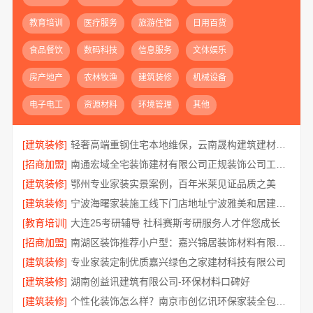
教育培训
医疗服务
旅游住宿
日用百货
食品餐饮
数码科技
信息服务
文体娱乐
房产地产
农林牧渔
建筑装修
机械设备
电子电工
资源材料
环境管理
其他
[建筑装修]
轻奢高端重钢住宅本地维保，云南晟构建筑建材有限公司贴心服务
[招商加盟]
南通宏域全宅装饰建材有限公司正规装饰公司工艺保障
[建筑装修]
鄂州专业家装实景案例，百年米莱见证品质之美
[建筑装修]
宁波海曙家装施工线下门店地址宁波雅美和居建材科技有限公司
[教育培训]
大连25考研辅导 社科赛斯考研服务人才伴您成长
[招商加盟]
南湖区装饰推荐小户型：嘉兴锦居装饰材料有限公司
[建筑装修]
专业家装定制优质嘉兴绿色之家建材科技有限公司
[建筑装修]
湖南创益讯建筑有限公司-环保材料口碑好
[建筑装修]
个性化装饰怎么样？南京市创亿讯环保家装全包详解