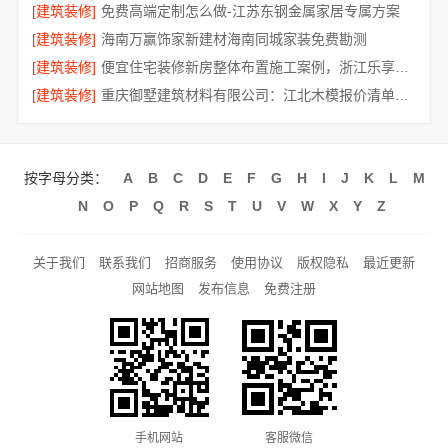
[建筑装修]
免费高端定制怎么做-江苏东钢金属家居专属方案
[建筑装修]
海南万赢饰家新建材海南同城家装免费勘测
[建筑装修]
便宜住宅装修新房整体布置施工案例，浙江乐享新材料有限公司
[建筑装修]
重庆御墅建筑材料有限公司：江北木模报价清单短工期
按字母分类：
A
B
C
D
E
F
G
H
I
J
K
L
M
N
O
P
Q
R
S
T
U
V
W
X
Y
Z
关于我们
联系我们
招商服务
使用协议
版权隐私
最近更新
网站地图
发布信息
免费注册
手机网站
客服微信