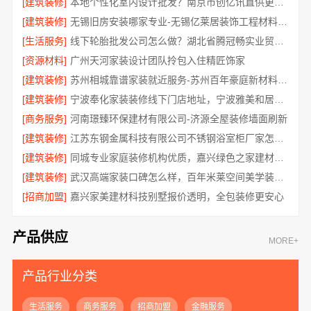
[建筑装修]
本地个性化室内设计批发？南京市创亿讯直供更实惠
[建筑装修]
无锡旧房安装哪家专业-无锡亿莱居装饰工程材料有限公司
[生活服务]
线下轮胎批发公司怎么做？湖北省腾冠畅实业贸易有限公司经验总结
[资源材料]
广州天河家装设计团队拎包入住精匠饰家
[建筑装修]
苏州相城靠谱家装就近服务-苏州百年豪庭新材料有限公司
[建筑装修]
宁波奉化家装装修线下门店地址，宁波雅美和居建材科技有限公司专业设计施工
[商务服务]
河南璟臻环保建材有限公司-济源全屋装修墙面刷新
[建筑装修]
江苏东钢金属科技有限公司不锈钢浴室柜厂家怎么样
[建筑装修]
同城专业家庭装修机构优质，嘉兴绿色之家建材科技有限公司
[建筑装修]
武汉高端家装口碑怎么样，百年米莱空间美学装饰公司品质见证
[招商加盟]
嘉兴家美建材科技别墅报价透明，全包装修更安心
产品供应
MORE+
产品行业分类
生活服务
商务服务
招商加盟
金融服务