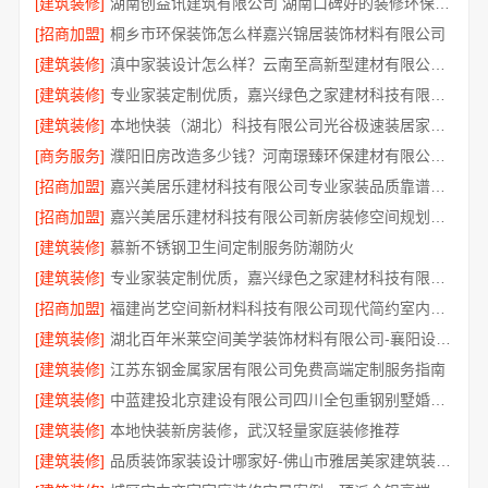
[建筑装修]
湖南创益讯建筑有限公司 湖南口碑好的装修环保材料全包公司
[招商加盟]
桐乡市环保装饰怎么样嘉兴锦居装饰材料有限公司
[建筑装修]
滇中家装设计怎么样？云南至高新型建材有限公司专业靠谱
[建筑装修]
专业家装定制优质，嘉兴绿色之家建材科技有限公司提供一站式装修服务
[建筑装修]
本地快装（湖北）科技有限公司光谷极速装居家装修毛坯房
[商务服务]
濮阳旧房改造多少钱？河南璟臻环保建材有限公司透明报价
[招商加盟]
嘉兴美居乐建材科技有限公司专业家装品质靠谱有保障
[招商加盟]
嘉兴美居乐建材科技有限公司新房装修空间规划施工案例
[建筑装修]
慕新不锈钢卫生间定制服务防潮防火
[建筑装修]
专业家装定制优质，嘉兴绿色之家建材科技有限公司
[招商加盟]
福建尚艺空间新材料科技有限公司现代简约室内家装免费设计价格
[建筑装修]
湖北百年米莱空间美学装饰材料有限公司-襄阳设计装修轻奢风
[建筑装修]
江苏东钢金属家居有限公司免费高端定制服务指南
[建筑装修]
中蓝建投北京建设有限公司四川全包重钢别墅婚房布置
[建筑装修]
本地快装新房装修，武汉轻量家庭装修推荐
[建筑装修]
品质装饰家装设计哪家好-佛山市雅居美家建筑装饰工程有限公司