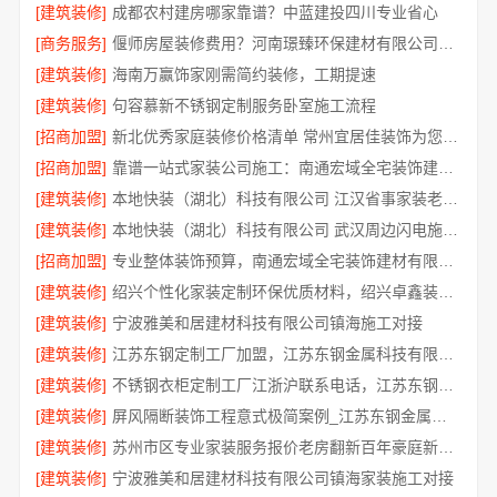
[建筑装修]
成都农村建房哪家靠谱？中蓝建投四川专业省心
[商务服务]
偃师房屋装修费用？河南璟臻环保建材有限公司无隐形消费
[建筑装修]
海南万赢饰家刚需简约装修，工期提速
[建筑装修]
句容慕新不锈钢定制服务卧室施工流程
[招商加盟]
新北优秀家庭装修价格清单 常州宜居佳装饰为您呈现
[招商加盟]
靠谱一站式家装公司施工：南通宏域全宅装饰建材有限公司交付
[建筑装修]
本地快装（湖北）科技有限公司 江汉省事家装老房翻新，本地团队速响应
[建筑装修]
本地快装（湖北）科技有限公司 武汉周边闪电施工，一楼带院居家优选
[招商加盟]
专业整体装饰预算，南通宏域全宅装饰建材有限公司
[建筑装修]
绍兴个性化家装定制环保优质材料，绍兴卓鑫装饰材料有限公司
[建筑装修]
宁波雅美和居建材科技有限公司镇海施工对接
[建筑装修]
江苏东钢定制工厂加盟，江苏东钢金属科技有限公司招商政策详情
[建筑装修]
不锈钢衣柜定制工厂江浙沪联系电话，江苏东钢金属科技有限公司咨询入口
[建筑装修]
屏风隔断装饰工程意式极简案例_江苏东钢金属家居有限公司
[建筑装修]
苏州市区专业家装服务报价老房翻新百年豪庭新材料
[建筑装修]
宁波雅美和居建材科技有限公司镇海家装施工对接