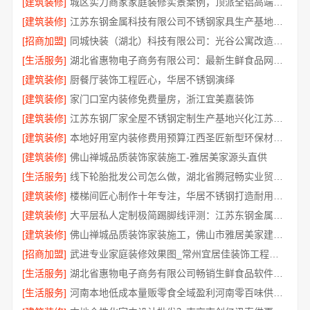
[建筑装修]
城区实力商家家庭装修实景案例，顶派全铝高端定制
[建筑装修]
江苏东钢金属科技有限公司不锈钢家具生产基地好吗
[招商加盟]
同城快装（湖北）科技有限公司：光谷公寓改造极简风科技家装
[生活服务]
湖北省惠物电子商务有限公司：最新生鲜食品网站价格一览
[建筑装修]
厨餐厅装饰工程匠心，华居不锈钢演绎
[建筑装修]
家门口室内装修免费量房，浙江宜美嘉装饰
[建筑装修]
江苏东钢厂家全屋不锈钢定制生产基地兴化江苏东钢金属科技有限公司
[建筑装修]
本地好用室内装修费用预算江西圣匠新型环保材料有限公司
[建筑装修]
佛山禅城品质装饰家装施工-雅居美家源头直供
[生活服务]
线下轮胎批发公司怎么做，湖北省腾冠畅实业贸易有限公司经验分享
[建筑装修]
楼梯间匠心制作十年专注，华居不锈钢打造耐用家居空间
[建筑装修]
大平层私人定制极简踢脚线评测：江苏东钢金属家居有限公司
[建筑装修]
佛山禅城品质装饰家装施工，佛山市雅居美家建筑装饰工程有限公司
[招商加盟]
武进专业家庭装修效果图_常州宜居佳装饰工程有限公司
[生活服务]
湖北省惠物电子商务有限公司畅销生鲜食品软件功能解析
[生活服务]
河南本地低成本量贩零食全域盈利河南零百味供应链有限公司