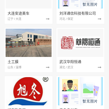
大连安途美车
刘洋通信科技有限公司
辽宁 / 大连
河北 / 保定
土工膜
武汉华阳恒通
山东 / 淄博
湖北 / 武汉