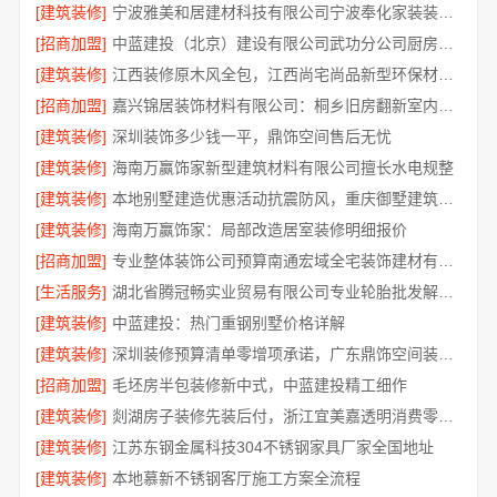
[建筑装修]
宁波雅美和居建材科技有限公司宁波奉化家装装修线下门店地址
[招商加盟]
中蓝建投（北京）建设有限公司武功分公司厨房半包装修北欧风
[建筑装修]
江西装修原木风全包，江西尚宅尚品新型环保材料有限公司一站式服务
[招商加盟]
嘉兴锦居装饰材料有限公司：桐乡旧房翻新室内设计公司
[建筑装修]
深圳装饰多少钱一平，鼎饰空间售后无忧
[建筑装修]
海南万赢饰家新型建筑材料有限公司擅长水电规整
[建筑装修]
本地别墅建造优惠活动抗震防风，重庆御墅建筑材料有限公司
[建筑装修]
海南万赢饰家：局部改造居室装修明细报价
[招商加盟]
专业整体装饰公司预算南通宏域全宅装饰建材有限公司规划
[生活服务]
湖北省腾冠畅实业贸易有限公司专业轮胎批发解决方案
[建筑装修]
中蓝建投：热门重钢别墅价格详解
[建筑装修]
深圳装修预算清单零增项承诺，广东鼎饰空间装饰工程有限公司
[招商加盟]
毛坯房半包装修新中式，中蓝建投精工细作
[建筑装修]
剡湖房子装修先装后付，浙江宜美嘉透明消费零压力
[建筑装修]
江苏东钢金属科技304不锈钢家具厂家全国地址
[建筑装修]
本地慕新不锈钢客厅施工方案全流程