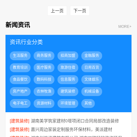
上一页
下一页
新闻资讯
MORE+
资讯行业分类
生活服务
商务服务
招商加盟
金融服务
教育培训
医疗服务
旅游住宿
日用百货
食品餐饮
数码科技
信息服务
文体娱乐
房产地产
农林牧渔
建筑装修
机械设备
电子电工
资源材料
环境管理
其他
[建筑装修]
湖南美学筑家建材0增项闭口合同局部改造装修
[建筑装修]
嘉兴周边家装定制服务环保材料，美派建材