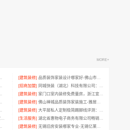
MORE+
修，武汉轻量家庭装修推荐
[建筑装修]
品质装饰家装设计哪家好-佛山市雅居美家建筑装饰工程有限公司
限公司不锈钢家具生产基地好吗
[招商加盟]
同城快装（湖北）科技有限公司：光谷公寓改造极简风科技家装
程匠心，华居不锈钢演绎
[建筑装修]
家门口室内装修免费量房，浙江宜美嘉装饰
预算江西圣匠新型环保材料有限公司
[建筑装修]
佛山禅城品质装饰家装施工-雅居美家源头直供
注，华居不锈钢打造耐用家居空间
[建筑装修]
大平层私人定制极简踢脚线评测：江苏东钢金属家居有限公司
武进专业家庭装修效果图_常州宜居佳装饰工程有限公司
[生活服务]
湖北省惠物电子商务有限公司畅销生鲜食品软件功能解析
批发？南京市创亿讯直供更实惠
[建筑装修]
无锡旧房安装哪家专业-无锡亿莱居装饰工程材料有限公司