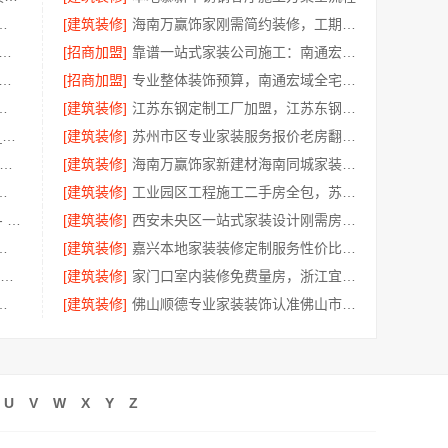
南璟臻环保建材有限公司无隐形消费
[建筑装修]
海南万赢饰家刚需简约装修，工期提速
优秀家庭装修价格清单 常州宜居佳装饰为您呈现
[招商加盟]
靠谱一站式家装公司施工：南通宏域全宅装饰建材有限公司交付
装（湖北）科技有限公司 武汉周边闪电施工，一楼带院居家优选
[招商加盟]
专业整体装饰预算，南通宏域全宅装饰建材有限公司
科技有限公司镇海施工对接
[建筑装修]
江苏东钢定制工厂加盟，江苏东钢金属科技有限公司招商政策详情
屏风隔断装饰工程意式极简案例_江苏东钢金属家居有限公司
[建筑装修]
苏州市区专业家装服务报价老房翻新百年豪庭新材料
费高端定制怎么做-江苏东钢金属家居专属方案
[建筑装修]
海南万赢饰家新建材海南同城家装免费勘测
限公司：江北木模报价清单短工期
[建筑装修]
工业园区工程施工二手房全包，苏州兔哥哥智装新材料有限公司一站式服务
全包家庭装修口碑优选报价明细 - 福建尚艺空间新材料科技有限公司
[建筑装修]
西安未央区一站式家装设计刚需房售后完善，居安天成
钢厨房施工标准化流程
[建筑装修]
嘉兴本地家装装修定制服务性价比高——嘉兴美派建材科技有限公司
大连25考研全程班 社科赛斯考研定制专业辅导规划
[建筑装修]
家门口室内装修免费量房，浙江宜美嘉装饰工程有限公司上门
筑材料有限公司同城家装免费勘测
[建筑装修]
佛山顺德专业家装装饰认准佛山市雅居美家建筑装饰工程有限公司
U
V
W
X
Y
Z