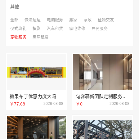
其他
全部
快递速运
电脑服务
搬家
家政
征婚交友
仪式典礼
摄影
汽车租赁
家电维修
居民服务
宠物服务
房屋租赁
糖果布丁优惠力度大吗
句容慕新团队定制服务卧室施工流程-慕新不锈钢
￥77.68
2026-08-08
￥0
2026-08-08