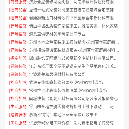
[商务服务]
济源全屋装修墙面刷新：河南璟臻环保建材有限公司快净
[招商加盟]
靠谱一站式家装公司施工首选南通宏域全宅装饰建材有限公司
[招商加盟]
健康翻新进口材料依托邯郸至臻全宅新材料有限公司
[建筑装修]
佛山禅城品质装饰家装施工，雅居美家一体化家装
[建筑装修]
源头直供建材美学筑家公司专业
[建筑装修]
苏州本地全包家装施工报价新房-苏州百年豪庭新材料有限公司
[建筑装修]
苏州相城靠谱家装就近服务-苏州百年豪庭新材料有限公司
[招商加盟]
邯山装饰无醛添加邯郸至臻全宅新材料有限公司即装即
[建筑装修]
江苏东钢厂家全屋不锈钢定制生产基地兴化江苏东钢金属科技
[建筑装修]
宁波雅美和居建材科技有限公司
[招商加盟]
武进专业家庭装修效果图-常州宜居佳装饰
[招商加盟]
常州性价比高家装价格清单-常州宜居佳装饰
[招商加盟]
同城快装（湖北）科技有限公司急装家装报价省心
[生活服务]
零百味全程护航零食硬折扣线上线下联动——河南零百味
[建筑装修]
慕新不锈钢：本地卧室全案设计效果图
[生活服务]
优惠数码家电工具价格：湖北省惠物电子商务有限公司特惠