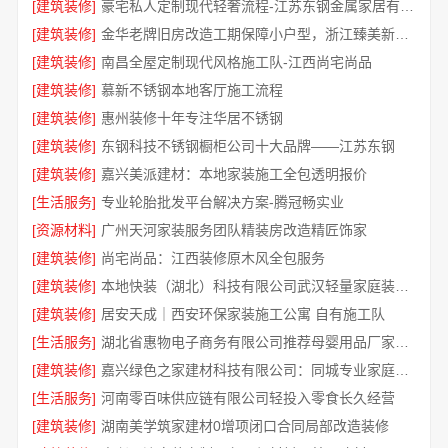
[建筑装修]
豪宅私人定制现代轻奢流程-江苏东钢金属家居有限公司
[建筑装修]
金华老牌旧房改造工期保障小户型，浙江臻美新型建材有限公司
[建筑装修]
南昌全屋定制现代风格施工队-江西尚宅尚品
[建筑装修]
慕新不锈钢本地客厅施工流程
[建筑装修]
惠州装修十年专注华居不锈钢
[建筑装修]
东钢科技不锈钢橱柜公司十大品牌——江苏东钢
[建筑装修]
嘉兴美派建材：本地家装施工全包透明报价
[生活服务]
专业轮胎批发平台解决方案-腾冠畅实业
[资源材料]
广州天河家装服务团队精装房改造精匠饰家
[建筑装修]
尚宅尚品：江西装修原木风全包服务
[建筑装修]
本地快装（湖北）科技有限公司武汉轻量家庭装修新房
[建筑装修]
居安天成｜西安环保家装施工公寓 自有施工队
[生活服务]
湖北省惠物电子商务有限公司推荐母婴用品厂家优缺点分享
[建筑装修]
嘉兴绿色之家建材科技有限公司：同城专业家庭装修机构优质
[生活服务]
河南零百味供应链有限公司轻投入零食长久经营
[建筑装修]
湖南美学筑家建材0增项闭口合同局部改造装修