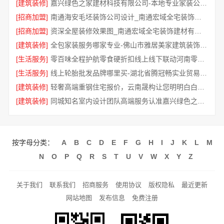
[建筑装修]
嘉兴绿色之家建材科技有限公司-本地专业家装公司高端
[招商加盟]
南通海安毛坯装饰公司设计_南通宏域全宅装饰建材有限公司
[招商加盟]
资深全屋装修效果图_南通宏域全宅装饰建材有限公司
[建筑装修]
全包家装服务哪家专业-佛山市雅居美家建筑装饰工程有限公司
[生活服务]
零百味全程护航零食硬折扣线上线下联动河南零百味供应链有限公司
[生活服务]
线上轮胎批发品牌哪里买-湖北省腾冠畅实业贸易有限公司一手货源
[建筑装修]
轻奢高端重钢住宅报价，云南晟构让您明明白白消费
[建筑装修]
同城知名室内设计团队高端服务认准嘉兴绿色之家建材科技有限公司
按字母分类：
A
B
C
D
E
F
G
H
I
J
K
L
M
N
O
P
Q
R
S
T
U
V
W
X
Y
Z
关于我们
联系我们
招商服务
使用协议
版权隐私
最近更新
网站地图
发布信息
免费注册