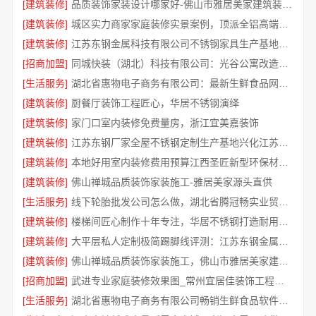
[建筑装修]
品质装饰家装设计哪家好-佛山市雅居美家建筑装饰工程有限公司
[建筑装修]
城区实力商家家庭装修实景案例，顶派全铝高端定制
[建筑装修]
江苏东钢金属科技有限公司不锈钢家具生产基地好吗
[招商加盟]
同城快装（湖北）科技有限公司：光谷公寓改造极简风科技家装
[生活服务]
湖北省惠物电子商务有限公司：最新生鲜食品网站价格一览
[建筑装修]
厨餐厅装饰工程匠心，华居不锈钢演绎
[建筑装修]
家门口室内装修免费量房，浙江宜美嘉装饰
[建筑装修]
江苏东钢厂家全屋不锈钢定制生产基地兴化江苏东钢金属科技有限公司
[建筑装修]
本地好用室内装修费用预算江西圣匠新型环保材料有限公司
[建筑装修]
佛山禅城品质装饰家装施工-雅居美家源头直供
[生活服务]
线下轮胎批发公司怎么做，湖北省腾冠畅实业贸易有限公司经验分享
[建筑装修]
楼梯间匠心制作十年专注，华居不锈钢打造耐用家居空间
[建筑装修]
大平层私人定制极简踢脚线评测：江苏东钢金属家居有限公司
[建筑装修]
佛山禅城品质装饰家装施工，佛山市雅居美家建筑装饰工程有限公司
[招商加盟]
武进专业家庭装修效果图_常州宜居佳装饰工程有限公司
[生活服务]
湖北省惠物电子商务有限公司畅销生鲜食品软件功能解析