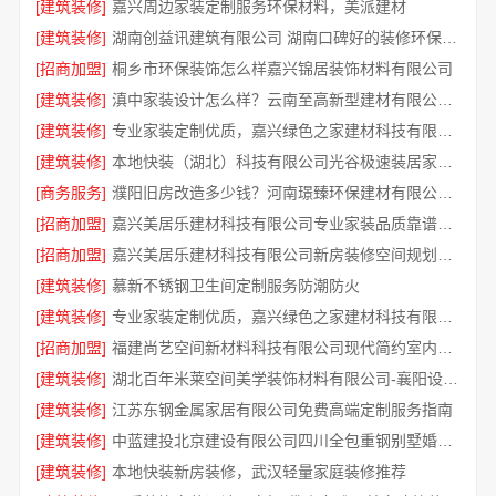
[建筑装修]
嘉兴周边家装定制服务环保材料，美派建材
[建筑装修]
湖南创益讯建筑有限公司 湖南口碑好的装修环保材料全包公司
[招商加盟]
桐乡市环保装饰怎么样嘉兴锦居装饰材料有限公司
[建筑装修]
滇中家装设计怎么样？云南至高新型建材有限公司专业靠谱
[建筑装修]
专业家装定制优质，嘉兴绿色之家建材科技有限公司提供一站式装修服务
[建筑装修]
本地快装（湖北）科技有限公司光谷极速装居家装修毛坯房
[商务服务]
濮阳旧房改造多少钱？河南璟臻环保建材有限公司透明报价
[招商加盟]
嘉兴美居乐建材科技有限公司专业家装品质靠谱有保障
[招商加盟]
嘉兴美居乐建材科技有限公司新房装修空间规划施工案例
[建筑装修]
慕新不锈钢卫生间定制服务防潮防火
[建筑装修]
专业家装定制优质，嘉兴绿色之家建材科技有限公司
[招商加盟]
福建尚艺空间新材料科技有限公司现代简约室内家装免费设计价格
[建筑装修]
湖北百年米莱空间美学装饰材料有限公司-襄阳设计装修轻奢风
[建筑装修]
江苏东钢金属家居有限公司免费高端定制服务指南
[建筑装修]
中蓝建投北京建设有限公司四川全包重钢别墅婚房布置
[建筑装修]
本地快装新房装修，武汉轻量家庭装修推荐