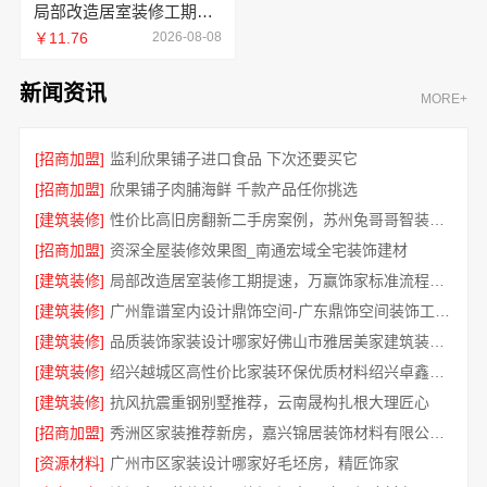
局部改造居室装修工期提速，万赢饰家快速交付
￥11.76
2026-08-08
新闻资讯
MORE+
[招商加盟]
监利欣果铺子进口食品 下次还要买它
[招商加盟]
欣果铺子肉脯海鲜 千款产品任你挑选
[建筑装修]
性价比高旧房翻新二手房案例，苏州兔哥哥智装新材料口碑见证
[招商加盟]
资深全屋装修效果图_南通宏域全宅装饰建材
[建筑装修]
局部改造居室装修工期提速，万赢饰家标准流程保障
[建筑装修]
广州靠谱室内设计鼎饰空间-广东鼎饰空间装饰工程有限公司
[建筑装修]
品质装饰家装设计哪家好佛山市雅居美家建筑装饰工程有限公司
[建筑装修]
绍兴越城区高性价比家装环保优质材料绍兴卓鑫装饰材料有限公司
[建筑装修]
抗风抗震重钢别墅推荐，云南晟构扎根大理匠心
[招商加盟]
秀洲区家装推荐新房，嘉兴锦居装饰材料有限公司一站式整装
[资源材料]
广州市区家装设计哪家好毛坯房，精匠饰家