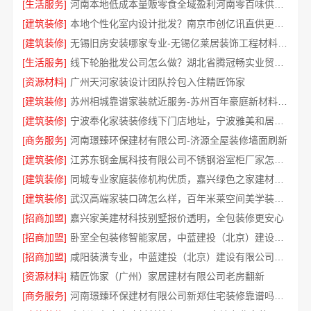
[生活服务]
河南本地低成本量贩零食全域盈利河南零百味供应链有限公司
[建筑装修]
本地个性化室内设计批发？南京市创亿讯直供更实惠
[建筑装修]
无锡旧房安装哪家专业-无锡亿莱居装饰工程材料有限公司
[生活服务]
线下轮胎批发公司怎么做？湖北省腾冠畅实业贸易有限公司经验总结
[资源材料]
广州天河家装设计团队拎包入住精匠饰家
[建筑装修]
苏州相城靠谱家装就近服务-苏州百年豪庭新材料有限公司
[建筑装修]
宁波奉化家装装修线下门店地址，宁波雅美和居建材科技有限公司专业设计施工
[商务服务]
河南璟臻环保建材有限公司-济源全屋装修墙面刷新
[建筑装修]
江苏东钢金属科技有限公司不锈钢浴室柜厂家怎么样
[建筑装修]
同城专业家庭装修机构优质，嘉兴绿色之家建材科技有限公司
[建筑装修]
武汉高端家装口碑怎么样，百年米莱空间美学装饰公司品质见证
[招商加盟]
嘉兴家美建材科技别墅报价透明，全包装修更安心
[招商加盟]
卧室全包装修智能家居，中蓝建投（北京）建设有限公司武功分公司贴心服务
[招商加盟]
咸阳装潢专业，中蓝建投（北京）建设有限公司武功分公司一站式服务
[资源材料]
精匠饰家（广州）家居建材有限公司老房翻新
[商务服务]
河南璟臻环保建材有限公司新郑住宅装修靠谱吗详解