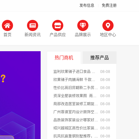
发布信息
免费注册
首页
新闻资讯
产品供应
品牌展示
地区中心
热门商机
推荐产品
监利欣果铺子进口食品 下次还要买它
08-08
欣果铺子肉脯海鲜 千款产品任你挑选
08-08
性价比高旧房翻新二手房案例，苏州兔哥哥智装新材料口碑见证
08-08
资深全屋装修效果图_南通宏域全宅装饰建材
08-08
局部改造居室装修工期提速，万赢饰家标准流程保障
08-08
广州靠谱室内设计鼎饰空间-广东鼎饰空间装饰工程有限公司
08-08
品质装饰家装设计哪家好佛山市雅居美家建筑装饰工程有限公司
08-08
绍兴越城区高性价比家装环保优质材料绍兴卓鑫装饰材料有限公司
08-08
抗风抗震重钢别墅推荐，云南晟构扎根大理匠心
08-08