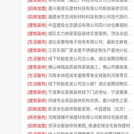
[建筑装修]
本地快装（湖北）科技有限公司光谷极速装居家装修毛坯房
[招商加盟]
嘉兴美居乐建材科技有限公司新房装修空间规划施工案例
[招商加盟]
福建尚艺空间新材料科技有限公司现代简约室内家装免费设计价格
[建筑装修]
中蓝建投北京建设有限公司四川全包重钢别墅婚房布置
[建筑装修]
城区实力商家家庭装修实景案例，顶派全铝高端定制
[生活服务]
湖北省惠物电子商务有限公司：最新生鲜食品网站价格一览
[建筑装修]
江苏东钢厂家全屋不锈钢定制生产基地兴化江苏东钢金属科技有限公司
[生活服务]
线下轮胎批发公司怎么做，湖北省腾冠畅实业贸易有限公司经验分享
[建筑装修]
佛山禅城品质装饰家装施工，佛山市雅居美家建筑装饰工程有限公司
[生活服务]
河南本地低成本量贩零食全域盈利河南零百味供应链有限公司
[生活服务]
线下轮胎批发公司怎么做？湖北省腾冠畅实业贸易有限公司经验总结
[建筑装修]
宁波奉化家装装修线下门店地址，宁波雅美和居建材科技有限公司专业设计施工
[建筑装修]
同城专业家庭装修机构优质，嘉兴绿色之家建材科技有限公司
[招商加盟]
卧室全包装修智能家居，中蓝建投（北京）建设有限公司武功分公司贴心服务
[商务服务]
河南璟臻环保建材有限公司新郑住宅装修靠谱吗详解
[招商加盟]
资深全屋装修效果图_南通宏域全宅装饰建材有限