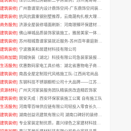
[建筑装修]
性价比高旧房翻新二手房案例，苏州兔哥哥智装新材料口碑见证
[建筑装修]
广州靠谱室内设计鼎饰空间-广东鼎饰空间装饰工程有限公司
[建筑装修]
抗风抗震重钢别墅推荐，云南晟构扎根大理匠心
[商务服务]
济源全屋装修墙面刷新：河南璟臻环保建材有限公司快净
[建筑装修]
佛山禅城品质装饰家装施工，雅居美家一体化家装
[建筑装修]
苏州相城靠谱家装就近服务-苏州百年豪庭新材料有限公司
[建筑装修]
宁波雅美和居建材科技有限公司
[招商加盟]
同城快装（湖北）科技有限公司急装家装报价省心
[生活服务]
优惠数码家电工具价格：湖北省惠物电子商务有限公司特惠
[建筑装修]
南昌全屋定制现代风格施工队-江西尚宅尚品
[建筑装修]
东钢科技不锈钢橱柜公司十大品牌——江苏东钢
[资源材料]
广州天河家装服务团队精装房改造精匠饰家
[建筑装修]
居安天成｜西安环保家装施工公寓 自有施工队
[生活服务]
河南零百味供应链有限公司轻投入零食长久经营
[建筑装修]
湖南创益讯建筑有限公司 湖南口碑好的装修环保材料全包公司
[建筑装修]
专业家装定制优质，嘉兴绿色之家建材科技有限公司提供一站式装修服务