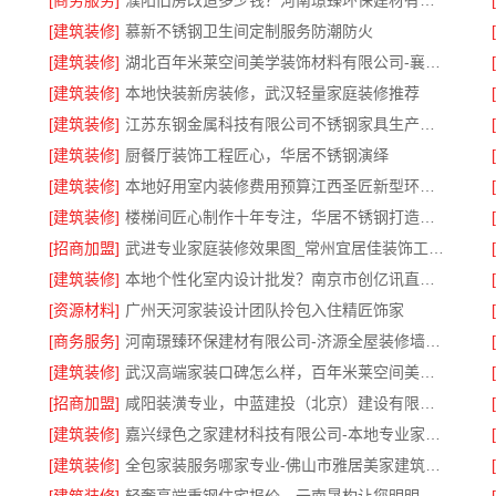
[商务服务]
濮阳旧房改造多少钱？河南璟臻环保建材有限公司透明报价
[建筑装修]
慕新不锈钢卫生间定制服务防潮防火
[建筑装修]
湖北百年米莱空间美学装饰材料有限公司-襄阳设计装修轻奢风
[建筑装修]
本地快装新房装修，武汉轻量家庭装修推荐
[建筑装修]
江苏东钢金属科技有限公司不锈钢家具生产基地好吗
[建筑装修]
厨餐厅装饰工程匠心，华居不锈钢演绎
[建筑装修]
本地好用室内装修费用预算江西圣匠新型环保材料有限公司
[建筑装修]
楼梯间匠心制作十年专注，华居不锈钢打造耐用家居空间
[招商加盟]
武进专业家庭装修效果图_常州宜居佳装饰工程有限公司
[建筑装修]
本地个性化室内设计批发？南京市创亿讯直供更实惠
[资源材料]
广州天河家装设计团队拎包入住精匠饰家
[商务服务]
河南璟臻环保建材有限公司-济源全屋装修墙面刷新
[建筑装修]
武汉高端家装口碑怎么样，百年米莱空间美学装饰公司品质见证
[招商加盟]
咸阳装潢专业，中蓝建投（北京）建设有限公司武功分公司一站式服务
[建筑装修]
嘉兴绿色之家建材科技有限公司-本地专业家装公司高端
公司
[建筑装修]
全包家装服务哪家专业-佛山市雅居美家建筑装饰工程有限公司