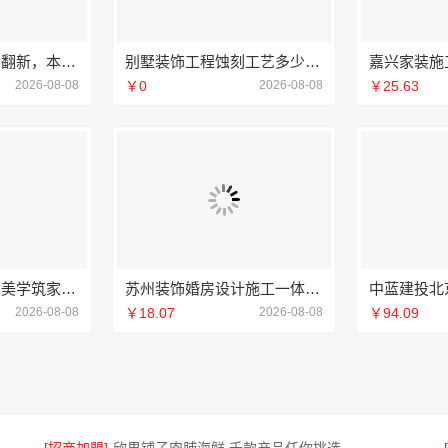
江汉省事家装老房翻新，本地快装透明一口价
别墅装饰工程蚀刻工艺多少钱——江苏东钢金属家居报价
2026-08-08
￥0
2026-08-08
￥25.63
湖南本地装修湖南美学筑家建材商铺装修
苏州装饰婚房设计施工一体化-苏州兔哥哥智装新材料
2026-08-08
￥18.07
2026-08-08
￥94.09