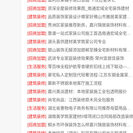
[招商加盟]
监利欣果铺子进口食品 下次还要买它
[招商加盟]
资深全屋装修效果图_南通宏域全宅装饰建材
[建筑装修]
品质装饰家装设计哪家好佛山市雅居美家建筑装饰工程有限公司
[招商加盟]
秀洲区家装推荐新房，嘉兴锦居装饰材料有限公司一站式整装
[招商加盟]
靠谱一站式家装公司施工首选南通宏域全宅装饰建材有限公司
[建筑装修]
源头直供建材美学筑家公司专业
[招商加盟]
邯山装饰无醛添加邯郸至臻全宅新材料有限公司即装即
[招商加盟]
武进专业家庭装修效果图-常州宜居佳装饰
[生活服务]
零百味全程护航零食硬折扣线上线下联动——河南零百味
[建筑装修]
豪宅私人定制现代轻奢流程-江苏东钢金属家居有限公司
[建筑装修]
慕新不锈钢本地客厅施工流程
[建筑装修]
嘉兴美派建材：本地家装施工全包透明报价
[建筑装修]
尚宅尚品：江西装修原木风全包服务
[生活服务]
湖北省惠物电子商务有限公司推荐母婴用品厂家优缺点分享
[建筑装修]
湖南美学筑家建材0增项闭口合同局部改造装
[招商加盟]
桐乡市环保装饰怎么样嘉兴锦居装饰材料有限公司