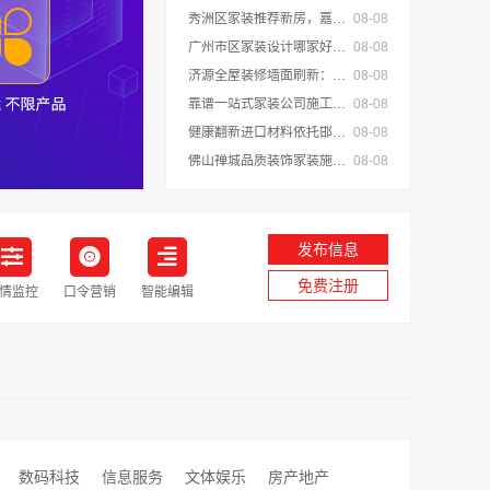
秀洲区家装推荐新房，嘉兴锦居装饰材料有限公司一站式整装
08-08
广州市区家装设计哪家好毛坯房，精匠饰家
08-08
济源全屋装修墙面刷新：河南璟臻环保建材有限公司快净
08-08
靠谱一站式家装公司施工首选南通宏域全宅装饰建材有限公司
08-08
健康翻新进口材料依托邯郸至臻全宅新材料有限公司
08-08
佛山禅城品质装饰家装施工，雅居美家一体化家装
08-08
发布信息
免费注册
情监控
口令营销
智能编辑
数码科技
信息服务
文体娱乐
房产地产