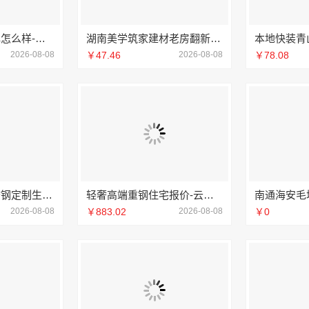
江苏靠谱家装口碑怎么样-常州宜居佳装饰
湖南美学筑家建材老房翻新：湖南装修公司首选
本地快装青
2026-08-08
￥47.46
2026-08-08
￥78.08
东钢金属全屋不锈钢定制生产商本地-江苏东钢金属科技有限公司
轻奢高端重钢住宅报价-云南晟构建筑建材有限公司
2026-08-08
￥883.02
2026-08-08
￥0