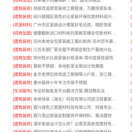
[招商加盟]
欣果铺子肉脯海鲜 千款产品任你挑选
[建筑装修]
局部改造居室装修工期提速，万赢饰家标准流程保障
[建筑装修]
绍兴越城区高性价比家装环保优质材料绍兴卓鑫装饰材料有限公司
[资源材料]
广州市区家装设计哪家好毛坯房，精匠饰家
[招商加盟]
健康翻新进口材料依托邯郸至臻全宅新材料有限公司
[建筑装修]
苏州本地全包家装施工报价新房-苏州百年豪庭新材料有限公司
[建筑装修]
江苏东钢厂家全屋不锈钢定制生产基地兴化江苏东钢金属科技
[招商加盟]
常州性价比高家装价格清单-常州宜居佳装饰
[建筑装修]
慕新不锈钢：本地卧室全案设计效果图
[建筑装修]
金华老牌旧房改造工期保障小户型，浙江臻美新型建材有限公司
[建筑装修]
惠州装修十年专注华居不锈钢
[生活服务]
专业轮胎批发平台解决方案-腾冠畅实业
[建筑装修]
本地快装（湖北）科技有限公司武汉轻量家庭装修新房
[建筑装修]
嘉兴绿色之家建材科技有限公司：同城专业家庭装修机构优质
修
[建筑装修]
嘉兴周边家装定制服务环保材料，美派建材
[建筑装修]
滇中家装设计怎么样？云南至高新型建材有限公司专业靠谱