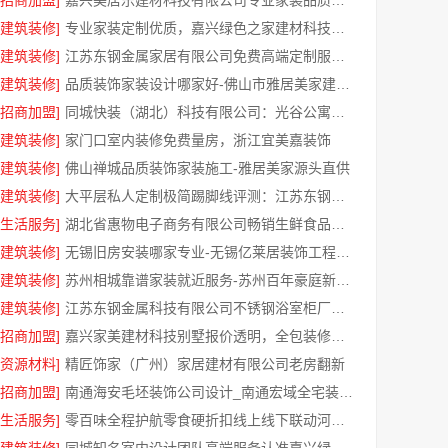
[招商加盟]
嘉兴美居乐建材科技有限公司专业家装品质靠谱有保障
[建筑装修]
专业家装定制优质，嘉兴绿色之家建材科技有限公司
[建筑装修]
江苏东钢金属家居有限公司免费高端定制服务指南
[建筑装修]
品质装饰家装设计哪家好-佛山市雅居美家建筑装饰工程有限公司
[招商加盟]
同城快装（湖北）科技有限公司：光谷公寓改造极简风科技家装
[建筑装修]
家门口室内装修免费量房，浙江宜美嘉装饰
[建筑装修]
佛山禅城品质装饰家装施工-雅居美家源头直供
[建筑装修]
大平层私人定制极简踢脚线评测：江苏东钢金属家居有限公司
[生活服务]
湖北省惠物电子商务有限公司畅销生鲜食品软件功能解析
[建筑装修]
无锡旧房安装哪家专业-无锡亿莱居装饰工程材料有限公司
[建筑装修]
苏州相城靠谱家装就近服务-苏州百年豪庭新材料有限公司
[建筑装修]
江苏东钢金属科技有限公司不锈钢浴室柜厂家怎么样
[招商加盟]
嘉兴家美建材科技别墅报价透明，全包装修更安心
[资源材料]
精匠饰家（广州）家居建材有限公司老房翻新
[招商加盟]
南通海安毛坯装饰公司设计_南通宏域全宅装饰建材有限公司
[生活服务]
零百味全程护航零食硬折扣线上线下联动河南零百味供应链有限公司