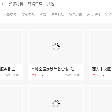
电工
资源材料
环境管理
其他
征婚交友
仪式典礼
摄影
汽车租赁
家电维修
居民服务
宠物
句容慕新团队定制服务卧室施工流程-慕新不锈钢
本地全屋定制简欧套餐_江西尚宅尚品
2026-08-08
￥10.92
2026-08-08
￥88.97