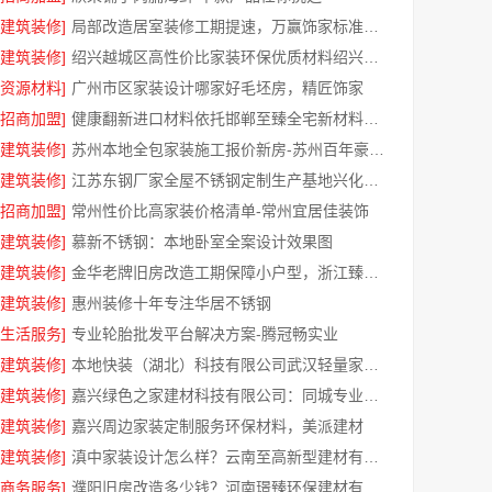
[建筑装修]
局部改造居室装修工期提速，万赢饰家标准流程保障
[建筑装修]
绍兴越城区高性价比家装环保优质材料绍兴卓鑫装饰材料有限公司
[资源材料]
广州市区家装设计哪家好毛坯房，精匠饰家
[招商加盟]
健康翻新进口材料依托邯郸至臻全宅新材料有限公司
[建筑装修]
苏州本地全包家装施工报价新房-苏州百年豪庭新材料有限公司
[建筑装修]
江苏东钢厂家全屋不锈钢定制生产基地兴化江苏东钢金属科技
[招商加盟]
常州性价比高家装价格清单-常州宜居佳装饰
[建筑装修]
慕新不锈钢：本地卧室全案设计效果图
[建筑装修]
金华老牌旧房改造工期保障小户型，浙江臻美新型建材有限公司
[建筑装修]
惠州装修十年专注华居不锈钢
[生活服务]
专业轮胎批发平台解决方案-腾冠畅实业
[建筑装修]
本地快装（湖北）科技有限公司武汉轻量家庭装修新房
[建筑装修]
嘉兴绿色之家建材科技有限公司：同城专业家庭装修机构优质
[建筑装修]
嘉兴周边家装定制服务环保材料，美派建材
[建筑装修]
滇中家装设计怎么样？云南至高新型建材有限公司专业靠谱
[商务服务]
濮阳旧房改造多少钱？河南璟臻环保建材有限公司透明报价