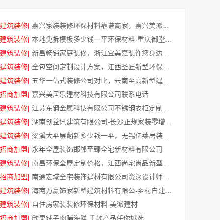
[建筑装修]
嘉兴家装装修环保材料靠谱商家，嘉兴美派建材科技有限公司
[建筑装修]
本地免拆模板多少钱一平环保材料-重庆御墅建筑材料有限公司
[建筑装修]
新昌畅销家庭装修，浙江宜美嘉装饰您身边的装修专家
[建筑装修]
全包空间定制设计方案，江西圣匠新型环保材料有限公司
[建筑装修]
五华一站式装修公司对比，云南至高新型建材有限公司领先优势
[招商加盟]
嘉兴美居乐建材科技有限公司联系电话
[建筑装修]
江苏东钢金属科技有限公司不锈钢衣柜定制工厂热线
[建筑装修]
湖南创益讯建筑有限公司-长沙正规家装零增项承诺清单透明
[建筑装修]
梁溪大平层翻新多少钱一平，无锡亿莱居装饰工程材料有限公司为您揭秘
[招商加盟]
永年全屋装饰邯郸至臻全宅新材料有限公司
[建筑装修]
南昌环保全屋定制价格，江西尚宅尚品新型环保材料有限公司透明报价
[招商加盟]
南通宏域全宅装饰建材有限公司资深设计师呈现全屋装修效果图
[建筑装修]
海南万赢饰家新型建筑材料有限公-乡村自建家装施工门窗焕新
[建筑装修]
自住房家装装修环保材料-美派建材
[招商加盟]
欣果铺子肉脯海鲜 千款产品任你挑选