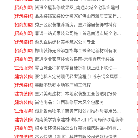
[招商加盟]
资深全屋装修效果图_南通宏域全宅装饰建材
[建筑装修]
品质装饰家装设计哪家好佛山市雅居美家建筑装饰工程有限公司
[招商加盟]
秀洲区家装推荐新房，嘉兴锦居装饰材料有限公司一站式整装
[招商加盟]
靠谱一站式家装公司施工首选南通宏域全宅装饰建材有限公司
[建筑装修]
源头直供建材美学筑家公司专业
[招商加盟]
邯山装饰无醛添加邯郸至臻全宅新材料有限公司即装即
[招商加盟]
武进专业家庭装修效果图-常州宜居佳装饰
[生活服务]
零百味全程护航零食硬折扣线上线下联动——河南零百味
[建筑装修]
豪宅私人定制现代轻奢流程-江苏东钢金属家居有限公司
[建筑装修]
慕新不锈钢本地客厅施工流程
[建筑装修]
嘉兴美派建材：本地家装施工全包透明报价
[建筑装修]
尚宅尚品：江西装修原木风全包服务
[生活服务]
湖北省惠物电子商务有限公司推荐母婴用品厂家优缺点分享
[建筑装修]
湖南美学筑家建材0增项闭口合同局部改造装修
[招商加盟]
桐乡市环保装饰怎么样嘉兴锦居装饰材料有限公司
[建筑装修]
本地快装（湖北）科技有限公司光谷极速装居家装修毛坯房