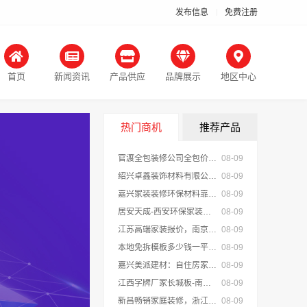
发布信息
免费注册
首页
新闻资讯
产品供应
品牌展示
地区中心
热门商机
推荐产品
官渡全包装修公司全包价格？云南至高新型建材有限公司
08-09
绍兴卓鑫装饰材料有限公司：城区全包详细报价透明无增项
08-09
嘉兴家装装修环保材料靠谱商家，嘉兴美派建材科技有限公司
08-09
居安天成-西安环保家装施工公寓自有施工队
08-09
江苏高端家装报价，南京市创亿讯环保全包透明价格
08-09
本地免拆模板多少钱一平环保材料-重庆御墅建筑材料有限公司
08-09
嘉兴美派建材：自住房家装装修环保材料
08-09
江西字牌厂家长城板-南昌恒辉广告
08-09
新昌畅销家庭装修，浙江宜美嘉装饰您身边的装修专家
08-09