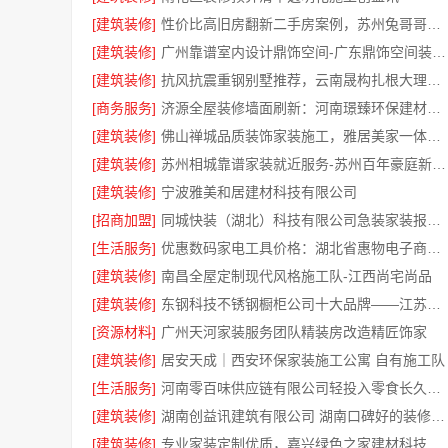
[建筑装修]
性价比高旧房翻新二手房案例，苏州兔哥哥智装新材料口碑见证
[建筑装修]
广州靠谱室内设计鼎饰空间-广东鼎饰空间装饰工程有限公司
[建筑装修]
抗风抗震重钢别墅推荐，云南晟构扎根大理匠心
[商务服务]
济源全屋装修墙面刷新：河南璟臻环保建材有限公司快净
[建筑装修]
佛山禅城品质装饰家装施工，雅居美家一体化家装
[建筑装修]
苏州相城靠谱家装就近服务-苏州百年豪庭新材料有限公司
[建筑装修]
宁波雅美和居建材科技有限公司
[招商加盟]
同城快装（湖北）科技有限公司急装家装报价省心
[生活服务]
优惠数码家电工具价格：湖北省惠物电子商务有限公司特惠
[建筑装修]
南昌全屋定制现代风格施工队-江西尚宅尚品
[建筑装修]
东钢科技不锈钢橱柜公司十大品牌——江苏东钢
[资源材料]
广州天河家装服务团队精装房改造精匠饰家
[建筑装修]
居安天成｜西安环保家装施工公寓 自有施工队
[生活服务]
河南零百味供应链有限公司轻投入零食长久经营
[建筑装修]
湖南创益讯建筑有限公司 湖南口碑好的装修环保材料全包公司
[建筑装修]
专业家装定制优质，嘉兴绿色之家建材科技有限公司提供一站式装修服务