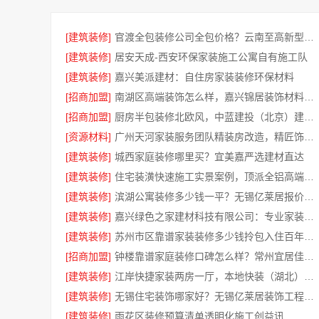
[建筑装修]
官渡全包装修公司全包价格？云南至高新型建材有限公司
[建筑装修]
居安天成-西安环保家装施工公寓自有施工队
[建筑装修]
嘉兴美派建材：自住房家装装修环保材料
[招商加盟]
南湖区高端装饰怎么样，嘉兴锦居装饰材料有限公司品质保障
[招商加盟]
厨房半包装修北欧风，中蓝建投（北京）建设有限公司武功分公司
[资源材料]
广州天河家装服务团队精装房改造，精匠饰家专业
[建筑装修]
城西家庭装修哪里买？宜美嘉严选建材直达
[建筑装修]
住宅装潢快速施工实景案例，顶派全铝高端定制
[建筑装修]
滨湖公寓装修多少钱一平？无锡亿莱居报价全解析
[建筑装修]
嘉兴绿色之家建材科技有限公司：专业家装定制优质
[建筑装修]
苏州市区靠谱家装装修多少钱拎包入住百年豪庭
[招商加盟]
钟楼靠谱家庭装修口碑怎么样？常州宜居佳装饰赢得信赖
[建筑装修]
江岸快捷家装两房一厅，本地快装（湖北）科技有限公司专业落地
[建筑装修]
无锡住宅装饰哪家好？无锡亿莱居装饰工程材料有限公司
[建筑装修]
雨花区装修预算清单透明化施工创益讯