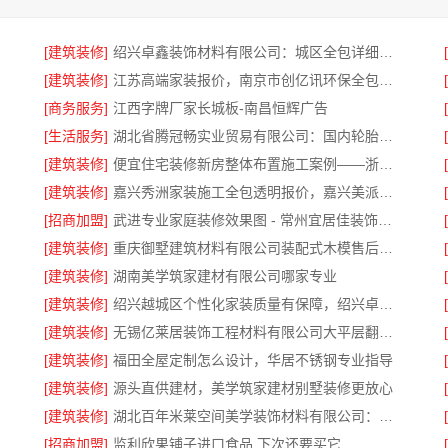
[建筑装修]
绍兴卓鑫装饰材料有限公司：城区全包详细报价透明无增项
[建筑装修]
江苏高端家装报价，南京市创亿讯环保全包透明价格
[商务服务]
江西字牌厂家长城板-南昌恒辉广告
[生活服务]
湖北省腾冠畅实业贸易有限公司：国内轮胎平台解决方案指南
[建筑装修]
便宜住宅装修新房整体布置施工案例——浙江乐享新材料有限公司
[建筑装修]
嘉兴秀洲家装施工全包透明报价，嘉兴美派建材科技有限公司闭口合同无忧
[招商加盟]
武进专业家庭装修效果图 - 常州宜居佳装饰工程有限公司
[建筑装修]
重庆御墅建筑材料有限公司装配式木模售后保障
[建筑装修]
湖南美学筑家建材有限公司哪家专业
[建筑装修]
绍兴越城区个性化家装质量有保障，绍兴卓鑫装饰材料有限公司
[建筑装修]
无锡亿莱居装饰工程材料有限公司大平层翻新报价
[建筑装修]
福田全屋定制怎么设计，华居不锈钢专业指导
[建筑装修]
源头直供建材，美学筑家建材别墅装修更放心
[建筑装修]
湖北百年米莱空间美学装饰材料有限公司：宜昌专业装修公司口碑怎么样
[招商加盟]
监利欣果铺子进口食品 下次还要买它