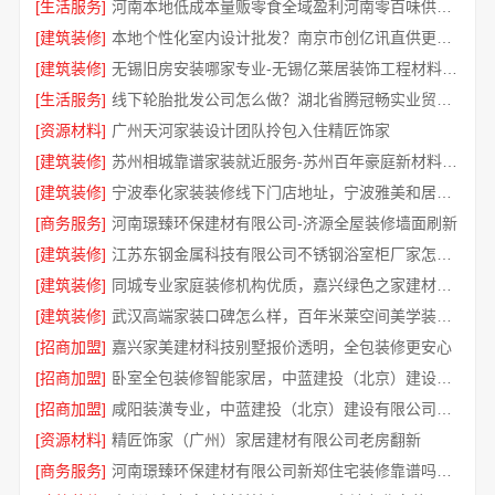
[生活服务]
河南本地低成本量贩零食全域盈利河南零百味供应链有限公司
[建筑装修]
本地个性化室内设计批发？南京市创亿讯直供更实惠
[建筑装修]
无锡旧房安装哪家专业-无锡亿莱居装饰工程材料有限公司
[生活服务]
线下轮胎批发公司怎么做？湖北省腾冠畅实业贸易有限公司经验总结
[资源材料]
广州天河家装设计团队拎包入住精匠饰家
[建筑装修]
苏州相城靠谱家装就近服务-苏州百年豪庭新材料有限公司
[建筑装修]
宁波奉化家装装修线下门店地址，宁波雅美和居建材科技有限公司专业设计施工
[商务服务]
河南璟臻环保建材有限公司-济源全屋装修墙面刷新
[建筑装修]
江苏东钢金属科技有限公司不锈钢浴室柜厂家怎么样
[建筑装修]
同城专业家庭装修机构优质，嘉兴绿色之家建材科技有限公司
[建筑装修]
武汉高端家装口碑怎么样，百年米莱空间美学装饰公司品质见证
[招商加盟]
嘉兴家美建材科技别墅报价透明，全包装修更安心
[招商加盟]
卧室全包装修智能家居，中蓝建投（北京）建设有限公司武功分公司贴心服务
[招商加盟]
咸阳装潢专业，中蓝建投（北京）建设有限公司武功分公司一站式服务
[资源材料]
精匠饰家（广州）家居建材有限公司老房翻新
[商务服务]
河南璟臻环保建材有限公司新郑住宅装修靠谱吗详解