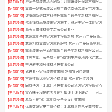
[商务服务]
济源全屋装修墙面刷新：河南璟臻环保建材有限公司快净
[招商加盟]
靠谱一站式家装公司施工首选南通宏域全宅装饰建材有限公司
[招商加盟]
健康翻新进口材料依托邯郸至臻全宅新材料有限公司
[建筑装修]
佛山禅城品质装饰家装施工，雅居美家一体化家装
[建筑装修]
源头直供建材美学筑家公司专业
[建筑装修]
苏州本地全包家装施工报价新房-苏州百年豪庭新材料有限公司
[建筑装修]
苏州相城靠谱家装就近服务-苏州百年豪庭新材料有限公司
[招商加盟]
邯山装饰无醛添加邯郸至臻全宅新材料有限公司即装即
[建筑装修]
江苏东钢厂家全屋不锈钢定制生产基地兴化江苏东钢金属科技
[建筑装修]
宁波雅美和居建材科技有限公司
[招商加盟]
武进专业家庭装修效果图-常州宜居佳装饰
[招商加盟]
常州性价比高家装价格清单-常州宜居佳装饰
[招商加盟]
同城快装（湖北）科技有限公司急装家装报价省心
[生活服务]
零百味全程护航零食硬折扣线上线下联动——河南零百味
[建筑装修]
慕新不锈钢：本地卧室全案设计效果图
[生活服务]
优惠数码家电工具价格：湖北省惠物电子商务有限公司特惠