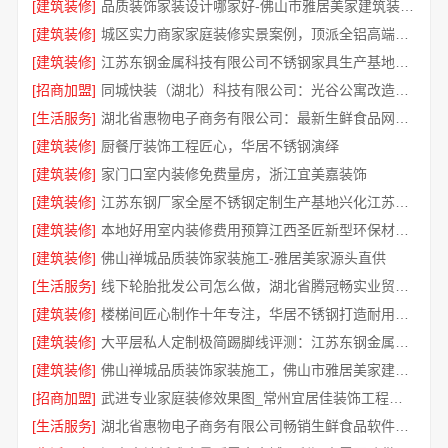
[建筑装修]
品质装饰家装设计哪家好-佛山市雅居美家建筑装饰工程有限公司
[建筑装修]
城区实力商家家庭装修实景案例，顶派全铝高端定制
[建筑装修]
江苏东钢金属科技有限公司不锈钢家具生产基地好吗
[招商加盟]
同城快装（湖北）科技有限公司：光谷公寓改造极简风科技家装
[生活服务]
湖北省惠物电子商务有限公司：最新生鲜食品网站价格一览
[建筑装修]
厨餐厅装饰工程匠心，华居不锈钢演绎
[建筑装修]
家门口室内装修免费量房，浙江宜美嘉装饰
[建筑装修]
江苏东钢厂家全屋不锈钢定制生产基地兴化江苏东钢金属科技有限公司
[建筑装修]
本地好用室内装修费用预算江西圣匠新型环保材料有限公司
[建筑装修]
佛山禅城品质装饰家装施工-雅居美家源头直供
[生活服务]
线下轮胎批发公司怎么做，湖北省腾冠畅实业贸易有限公司经验分享
[建筑装修]
楼梯间匠心制作十年专注，华居不锈钢打造耐用家居空间
[建筑装修]
大平层私人定制极简踢脚线评测：江苏东钢金属家居有限公司
[建筑装修]
佛山禅城品质装饰家装施工，佛山市雅居美家建筑装饰工程有限公司
[招商加盟]
武进专业家庭装修效果图_常州宜居佳装饰工程有限公司
[生活服务]
湖北省惠物电子商务有限公司畅销生鲜食品软件功能解析