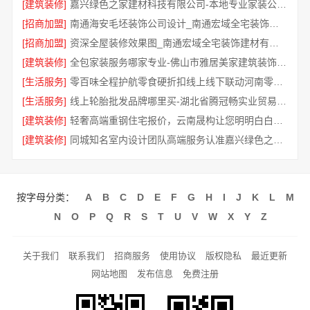
[建筑装修]
嘉兴绿色之家建材科技有限公司-本地专业家装公司高端
[招商加盟]
南通海安毛坯装饰公司设计_南通宏域全宅装饰建材有限公司
[招商加盟]
资深全屋装修效果图_南通宏域全宅装饰建材有限公司
[建筑装修]
全包家装服务哪家专业-佛山市雅居美家建筑装饰工程有限公司
[生活服务]
零百味全程护航零食硬折扣线上线下联动河南零百味供应链有限公司
[生活服务]
线上轮胎批发品牌哪里买-湖北省腾冠畅实业贸易有限公司一手货源
[建筑装修]
轻奢高端重钢住宅报价，云南晟构让您明明白白消费
[建筑装修]
同城知名室内设计团队高端服务认准嘉兴绿色之家建材科技有限公司
按字母分类：
A
B
C
D
E
F
G
H
I
J
K
L
M
N
O
P
Q
R
S
T
U
V
W
X
Y
Z
关于我们
联系我们
招商服务
使用协议
版权隐私
最近更新
网站地图
发布信息
免费注册