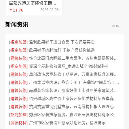
局部改造居室装修工期提速，万赢饰家快速交付
￥11.76
2026-08-08
新闻资讯
MORE+
[招商加盟]
监利欣果铺子进口食品 下次还要买它
[招商加盟]
欣果铺子肉脯海鲜 千款产品任你挑选
[建筑装修]
性价比高旧房翻新二手房案例，苏州兔哥哥智装新材料口碑见证
[招商加盟]
资深全屋装修效果图_南通宏域全宅装饰建材
[建筑装修]
局部改造居室装修工期提速，万赢饰家标准流程保障
[建筑装修]
广州靠谱室内设计鼎饰空间-广东鼎饰空间装饰工程有限公司
[建筑装修]
品质装饰家装设计哪家好佛山市雅居美家建筑装饰工程有限公司
[建筑装修]
绍兴越城区高性价比家装环保优质材料绍兴卓鑫装饰材料有限公司
[建筑装修]
抗风抗震重钢别墅推荐，云南晟构扎根大理匠心
[招商加盟]
秀洲区家装推荐新房，嘉兴锦居装饰材料有限公司一站式整装
[资源材料]
广州市区家装设计哪家好毛坯房，精匠饰家