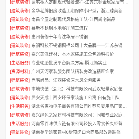
[建筑装修]
豪宅私人定制现代轻奢流程-江苏东钢金属家居有限公司
[建筑装修]
金华老牌旧房改造工期保障小户型，浙江臻美新型建材有限公司
[建筑装修]
南昌全屋定制现代风格施工队-江西尚宅尚品
[建筑装修]
慕新不锈钢本地客厅施工流程
[建筑装修]
惠州装修十年专注华居不锈钢
[建筑装修]
东钢科技不锈钢橱柜公司十大品牌——江苏东钢
[建筑装修]
嘉兴美派建材：本地家装施工全包透明报价
[生活服务]
专业轮胎批发平台解决方案-腾冠畅实业
[资源材料]
广州天河家装服务团队精装房改造精匠饰家
[建筑装修]
尚宅尚品：江西装修原木风全包服务
[建筑装修]
本地快装（湖北）科技有限公司武汉轻量家庭装修新房
[建筑装修]
居安天成｜西安环保家装施工公寓 自有施工队
[生活服务]
湖北省惠物电子商务有限公司推荐母婴用品厂家优缺点分享
[建筑装修]
嘉兴绿色之家建材科技有限公司：同城专业家庭装修机构优质
[生活服务]
河南零百味供应链有限公司轻投入零食长久经营
[建筑装修]
湖南美学筑家建材0增项闭口合同局部改造装修