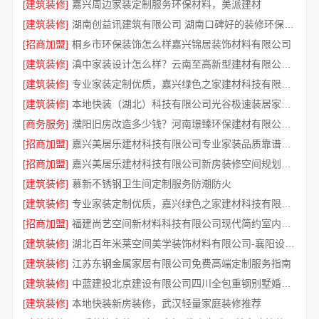
[建筑装修]
嘉兴周边家装定制服务环保材料，美派建材
[建筑装修]
湖南创益讯建筑有限公司 湖南口碑好的装修环保材料全包公司
[招商加盟]
桐乡市环保装饰怎么样嘉兴锦居装饰材料有限公司
[建筑装修]
滇中家装设计怎么样？云南至高新型建材有限公司专业靠谱
[建筑装修]
专业家装定制优质，嘉兴绿色之家建材科技有限公司提供一站式装修服务
[建筑装修]
本地快装（湖北）科技有限公司光谷极速装居家装修毛坯房
[商务服务]
濮阳旧房改造多少钱？河南璟臻环保建材有限公司透明报价
[招商加盟]
嘉兴美居乐建材科技有限公司专业家装品质靠谱有保障
[招商加盟]
嘉兴美居乐建材科技有限公司新房装修空间规划施工案例
[建筑装修]
慕新不锈钢卫生间定制服务防潮防火
[建筑装修]
专业家装定制优质，嘉兴绿色之家建材科技有限公司
[招商加盟]
福建尚艺空间新材料科技有限公司现代简约室内家装免费设计价格
[建筑装修]
湖北百年米莱空间美学装饰材料有限公司-襄阳设计装修轻奢风
[建筑装修]
江苏东钢金属家居有限公司免费高端定制服务指南
[建筑装修]
中蓝建投北京建设有限公司四川全包重钢别墅婚房布置
[建筑装修]
本地快装新房装修，武汉轻量家庭装修推荐