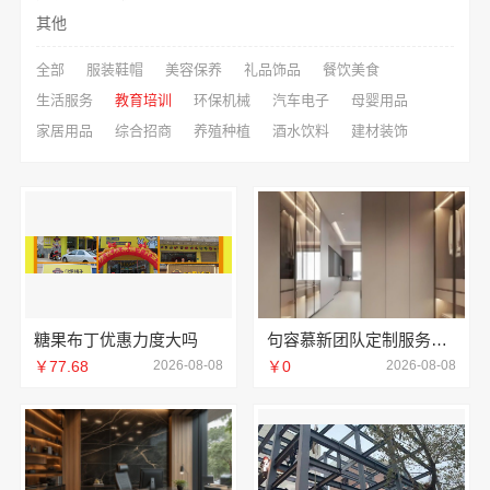
其他
全部
服装鞋帽
美容保养
礼品饰品
餐饮美食
生活服务
教育培训
环保机械
汽车电子
母婴用品
家居用品
综合招商
养殖种植
酒水饮料
建材装饰
糖果布丁优惠力度大吗
句容慕新团队定制服务卧室施工流程-慕新不锈钢
￥77.68
2026-08-08
￥0
2026-08-08