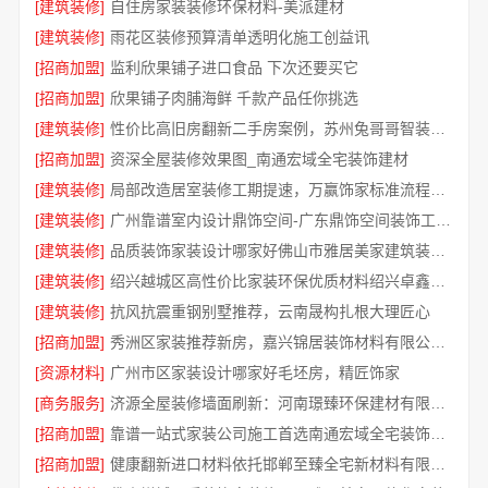
[建筑装修]
自住房家装装修环保材料-美派建材
[建筑装修]
雨花区装修预算清单透明化施工创益讯
[招商加盟]
监利欣果铺子进口食品 下次还要买它
[招商加盟]
欣果铺子肉脯海鲜 千款产品任你挑选
[建筑装修]
性价比高旧房翻新二手房案例，苏州兔哥哥智装新材料口碑见证
[招商加盟]
资深全屋装修效果图_南通宏域全宅装饰建材
[建筑装修]
局部改造居室装修工期提速，万赢饰家标准流程保障
[建筑装修]
广州靠谱室内设计鼎饰空间-广东鼎饰空间装饰工程有限公司
[建筑装修]
品质装饰家装设计哪家好佛山市雅居美家建筑装饰工程有限公司
[建筑装修]
绍兴越城区高性价比家装环保优质材料绍兴卓鑫装饰材料有限公司
[建筑装修]
抗风抗震重钢别墅推荐，云南晟构扎根大理匠心
[招商加盟]
秀洲区家装推荐新房，嘉兴锦居装饰材料有限公司一站式整装
[资源材料]
广州市区家装设计哪家好毛坯房，精匠饰家
[商务服务]
济源全屋装修墙面刷新：河南璟臻环保建材有限公司快净
[招商加盟]
靠谱一站式家装公司施工首选南通宏域全宅装饰建材有限公司
[招商加盟]
健康翻新进口材料依托邯郸至臻全宅新材料有限公司