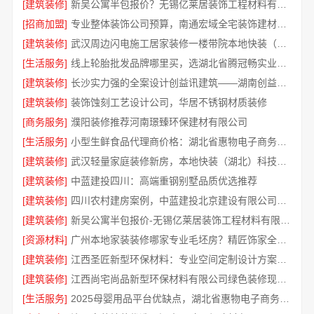
[建筑装修]
新吴公寓半包报价？无锡亿莱居装饰工程材料有限公司
[招商加盟]
专业整体装饰公司预算，南通宏域全宅装饰建材有限公司透明透明
[建筑装修]
武汉周边闪电施工居家装修一楼带院本地快装（湖北）科技有限公司
[生活服务]
线上轮胎批发品牌哪里买，选湖北省腾冠畅实业贸易有限公司
[建筑装修]
长沙实力强的全案设计创益讯建筑——湖南创益讯建筑
[建筑装修]
装饰蚀刻工艺设计公司，华居不锈钢材质装修
[商务服务]
濮阳装修推荐河南璟臻环保建材有限公司
[生活服务]
小型生鲜食品代理商价格：湖北省惠物电子商务有限公司详解
[建筑装修]
武汉轻量家庭装修新房，本地快装（湖北）科技有限公司拎包入住
[建筑装修]
中蓝建投四川：高端重钢别墅品质优选推荐
[建筑装修]
四川农村建房案例，中蓝建投北京建设有限公司四川
[建筑装修]
新吴公寓半包报价-无锡亿莱居装饰工程材料有限公司
[资源材料]
广州本地家装装修哪家专业毛坯房？精匠饰家全铝家居
[建筑装修]
江西圣匠新型环保材料：专业空间定制设计方案厂家
[建筑装修]
江西尚宅尚品新型环保材料有限公司绿色装修现代风格靠谱吗
[生活服务]
2025母婴用品平台优缺点，湖北省惠物电子商务有限公司正品严控更安心