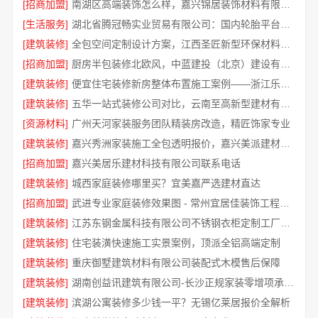
[招商加盟]
南湖区高端装饰怎么样，嘉兴锦居装饰材料有限公司品质保障
[生活服务]
湖北省腾冠畅实业贸易有限公司：国内轮胎平台解决方案指南
[建筑装修]
全包空间定制设计方案，江西圣匠新型环保材料有限公司
[招商加盟]
厨房半包装修北欧风，中蓝建投（北京）建设有限公司武功分公司
[建筑装修]
便宜住宅装修新房整体布置施工案例——浙江乐享新材料有限公司
[建筑装修]
五华一站式装修公司对比，云南至高新型建材有限公司领先优势
[资源材料]
广州天河家装服务团队精装房改造，精匠饰家专业
[建筑装修]
嘉兴秀洲家装施工全包透明报价，嘉兴美派建材科技有限公司闭口合同无忧
[招商加盟]
嘉兴美居乐建材科技有限公司联系电话
[建筑装修]
城西家庭装修哪里买？宜美嘉严选建材直达
[招商加盟]
武进专业家庭装修效果图 - 常州宜居佳装饰工程有限公司
[建筑装修]
江苏东钢金属科技有限公司不锈钢衣柜定制工厂热线
[建筑装修]
住宅装潢快速施工实景案例，顶派全铝高端定制
[建筑装修]
重庆御墅建筑材料有限公司装配式木模售后保障
[建筑装修]
湖南创益讯建筑有限公司-长沙正规家装零增项承诺清单透明
[建筑装修]
滨湖公寓装修多少钱一平？无锡亿莱居报价全解析