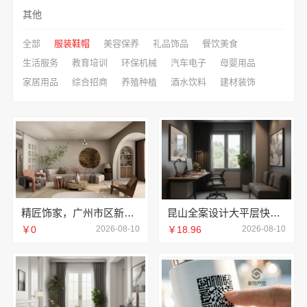
其他
全部
服装鞋帽
美容保养
礼品饰品
餐饮美食
生活服务
教育培训
环保机械
汽车电子
母婴用品
家居用品
综合招商
养殖种植
酒水饮料
建材装饰
精匠饰家，广州市区新房装修费用参考
昆山全案设计大平层快速施工——苏州兔哥哥智装新材料有限公司
￥0
2026-08-10
￥18.96
2026-08-10