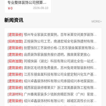
专业整体装饰公司预算南通宏域全宅装饰建材有限公司
￥0
2026-08-10
新闻资讯
MORE+
[建筑装修]
鄂州专业家装实景案例，百年米莱空间美学装饰材料有限公司
[招商加盟]
正规装饰公司工艺，南通宏域全宅装饰建材有限公司标准化施工标准
[建筑装修]
别墅蚀刻工艺装修价格-江苏东钢金属家居有限公司专业施工透明定价
[建筑装修]
品质装饰家装服务报价透明，雅居美家更放心
[招商加盟]
同城快装（湖北）科技有限公司湖北全包一站式装修日式原木风快速
[建筑装修]
高新区毛坯房免费量房，苏州兔哥哥智装新材料有限公司专业服务
[建筑装修]
江苏东钢金属科技有限公司全屋定制兴化生产基地探访
[建筑装修]
绍兴卓鑫装饰材料有限公司承接绍兴本地家装别墅定制
[建筑装修]
城西家庭装修哪里买？浙江宜美嘉装饰工程有限公司省心之选
[资源材料]
广州番禺家装多少钱新房精匠饰家（广州）家居建材有限公司
[建筑装修]
绍兴卓鑫装饰材料有限公司：越城区高性价比家装环保材料