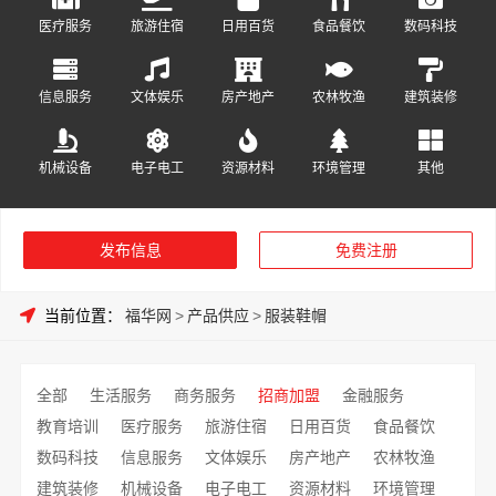
医疗服务
旅游住宿
日用百货
食品餐饮
数码科技
信息服务
文体娱乐
房产地产
农林牧渔
建筑装修
机械设备
电子电工
资源材料
环境管理
其他
发布信息
免费注册
当前位置：
福华网
>
产品供应
>
服装鞋帽
全部
生活服务
商务服务
招商加盟
金融服务
教育培训
医疗服务
旅游住宿
日用百货
食品餐饮
数码科技
信息服务
文体娱乐
房产地产
农林牧渔
建筑装修
机械设备
电子电工
资源材料
环境管理