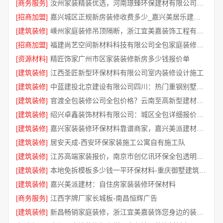
[商务服务]
汝州家装精装优选，河南璟臻环保建材有限公司品质落地
[招商加盟]
嘉兴城区正规新房装修收费多少_嘉兴美居乐建材科技有限公司
[建筑装修]
嵊州家庭装修吊顶隔断，浙江宜美嘉装饰工程有限公司专业施工
[招商加盟]
福建尚艺空间新材料科技有限公司全包家庭装修口碑报价明细
[资源材料]
精匠饰家广州市区家装装修新房多少钱报价单
[建筑装修]
江西圣匠新型环保材料有限公司室内装修设计施工
[建筑装修]
中蓝建投北京建设有限公司四川：热门重钢别墅价格
[建筑装修]
官渡全包装修公司全包价格？云南至高新型建材有限公司
[建筑装修]
绍兴卓鑫装饰材料有限公司：城区全包详细报价透明无增项
[建筑装修]
嘉兴家装装修环保材料靠谱商家，嘉兴美派建材科技有限公司
[建筑装修]
居安天成-西安环保家装施工公寓自有施工队
[建筑装修]
江苏高端家装报价，南京市创亿讯环保全包透明价格
[建筑装修]
本地免拆模板多少钱一平环保材料-重庆御墅建筑材料有限公司
[建筑装修]
嘉兴美派建材：自住房家装装修环保材料
[商务服务]
江西字牌厂家长城板-南昌恒辉广告
[建筑装修]
新昌畅销家庭装修，浙江宜美嘉装饰您身边的装修专家