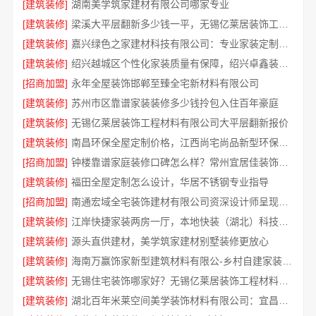
[建筑装修]
湖南美学筑家建材有限公司哪家专业
[建筑装修]
梁溪大平层翻新多少钱一平，无锡亿莱居装饰工程材料有限公司为您揭秘
[建筑装修]
嘉兴绿色之家建材科技有限公司：专业家装定制优质
[建筑装修]
绍兴越城区个性化家装质量有保障，绍兴卓鑫装饰材料有限公司
[招商加盟]
永年全屋装饰邯郸至臻全宅新材料有限公司
[建筑装修]
苏州市区靠谱家装装修多少钱拎包入住百年豪庭
[建筑装修]
无锡亿莱居装饰工程材料有限公司大平层翻新报价
[建筑装修]
南昌环保全屋定制价格，江西尚宅尚品新型环保材料有限公司透明报价
[招商加盟]
钟楼靠谱家庭装修口碑怎么样？常州宜居佳装饰赢得信赖
[建筑装修]
福田全屋定制怎么设计，华居不锈钢专业指导
[招商加盟]
南通宏域全宅装饰建材有限公司资深设计师呈现全屋装修效果图
[建筑装修]
江岸快捷家装两房一厅，本地快装（湖北）科技有限公司专业落地
[建筑装修]
源头直供建材，美学筑家建材别墅装修更放心
[建筑装修]
海南万赢饰家新型建筑材料有限公-乡村自建家装施工门窗焕新
[建筑装修]
无锡住宅装饰哪家好？无锡亿莱居装饰工程材料有限公司
[建筑装修]
湖北百年米莱空间美学装饰材料有限公司：宜昌专业装修公司口碑怎么样