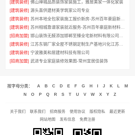
[建筑装修]
佛山禅城品质装饰家装施工，雅居美家一体化家装
[建筑装修]
源头直供建材美学筑家公司专业
[建筑装修]
苏州本地全包家装施工报价新房-苏州百年豪庭新材料有限公司
[建筑装修]
苏州相城靠谱家装就近服务-苏州百年豪庭新材料有限公司
[招商加盟]
邯山装饰无醛添加邯郸至臻全宅新材料有限公司即装即
[建筑装修]
江苏东钢厂家全屋不锈钢定制生产基地兴化江苏东钢金属科技
[建筑装修]
宁波雅美和居建材科技有限公司
[招商加盟]
武进专业家庭装修效果图-常州宜居佳装饰
按字母分类：
A
B
C
D
E
F
G
H
I
J
K
L
M
N
O
P
Q
R
S
T
U
V
W
X
Y
Z
关于我们
联系我们
招商服务
使用协议
版权隐私
最近更新
网站地图
发布信息
免费注册