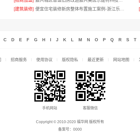
[招商加盟]
嘉兴城区靠谱旧房改造嘉兴美居乐建材科技有限公司
[建筑装修]
便宜住宅装修新房整体布置施工案例-浙江乐享新材料有限公司
C
D
E
F
G
H
I
J
K
L
M
N
O
P
Q
R
S
T
们
招商服务
使用协议
版权隐私
最近更新
网站地图
手机网站
客服微信
Copyright © 2010-2020 福华网 版权所有
备案号：
0000