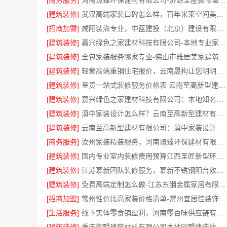
[商务服务]
河南璟臻环保建材有限公司-济源全屋装修墙面刷新
[建筑装修]
武汉高端家装口碑怎么样，百年米莱空间美学装饰公司品质见证
[招商加盟]
咸阳装潢专业，中蓝建投（北京）建设有限公司武功分公司一站式服务
[建筑装修]
嘉兴绿色之家建材科技有限公司-本地专业家装公司高端
[建筑装修]
全包家装服务哪家专业-佛山市雅居美家建筑装饰工程有限公司
[建筑装修]
轻奢高端重钢住宅报价，云南晟构让您明明白白消费
[建筑装修]
呈贡一站式装修服务价格表 云南至高新型建材闭口合同
[建筑装修]
嘉兴绿色之家建材科技有限公司：本地知名房屋装修服务环保
[建筑装修]
滇中家装设计怎么样？云南至高新型建材有限公司实力口碑见证
[建筑装修]
云南至高新型建材有限公司：滇中家装设计怎么样
[商务服务]
汝州家装精装服务，河南璟臻环保建材有限公司品质保障
[建筑装修]
国内专业室内装修费用预算江西圣匠新型环保材料有限公司
[建筑装修]
江苏慕新团队装修服务，慕新不锈钢阳台效果图
[建筑装修]
免费高端定制怎么做-江苏东钢金属家居有限公司
[招商加盟]
常州性价比高家装价格清单-常州宜居佳装饰工程有限公司
[生活服务]
线下实体零食铺盈利，河南零百味供应链有限公司全域增收