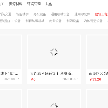
电工
资源材料
环境管理
其他
消防交通
智能楼宇
办公设备
通用机械设备
通用零配件
建筑工程
纸制造加工设备
制鞋纺织机械
商业设备
制药设备
冶炼铸造设备
宁波海曙家装施工线下门店地址宁波雅美和居建材科技有限公司
大连25考研辅导 社科赛斯考研服务人才伴您成长
2026-08-07
￥0
2026-08-07
￥33.26