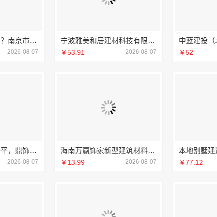
个性化装饰怎么样？南京市创亿讯环保家装全包详解
宁波雅美和居建材科技有限公司宁波奉化家装装修线下门店地址
2026-08-07
￥53.91
2026-08-07
￥52
深圳装饰多少钱一平，鼎饰空间售后无忧
海南万赢饰家新型建筑材料有限公司擅长水电规整
2026-08-07
￥13.99
2026-08-07
￥77.12