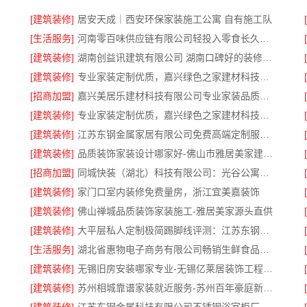
[建筑装修]
居安天成｜西安环保家装施工公寓 自有施工队
[生活服务]
河南零百味供应链有限公司轻投入零食长久经营
[建筑装修]
湖南创益讯建筑有限公司 湖南口碑好的装修环保材料全包公司
[建筑装修]
专业家装定制优质，嘉兴绿色之家建材科技有限公司提供一站式装修服务
[招商加盟]
嘉兴美居乐建材科技有限公司专业家装品质靠谱有保障
[建筑装修]
专业家装定制优质，嘉兴绿色之家建材科技有限公司
[建筑装修]
江苏东钢金属家居有限公司免费高端定制服务指南
[建筑装修]
品质装饰家装设计哪家好-佛山市雅居美家建筑装饰工程有限公司
[招商加盟]
同城快装（湖北）科技有限公司：光谷公寓改造极简风科技家装
[建筑装修]
家门口室内装修免费量房，浙江宜美嘉装饰
[建筑装修]
佛山禅城品质装饰家装施工-雅居美家源头直供
[建筑装修]
大平层私人定制极简踢脚线评测：江苏东钢金属家居有限公司
公司
[生活服务]
湖北省惠物电子商务有限公司畅销生鲜食品软件功能解析
[建筑装修]
无锡旧房安装哪家专业-无锡亿莱居装饰工程材料有限公司
[建筑装修]
苏州相城靠谱家装就近服务-苏州百年豪庭新材料有限公司