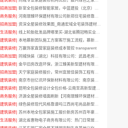
[建筑装修]
同城专业家庭装修机构优质，嘉兴绿色之家建材科技有限公司
[招商加盟]
卧室全包装修智能家居，中蓝建投（北京）建设有限公司武功分公司贴心服务
[商务服务]
河南璟臻环保建材有限公司新郑住宅装修靠谱吗详解
[招商加盟]
资深全屋装修效果图_南通宏域全宅装饰建材有限公司
[生活服务]
线上轮胎批发品牌哪里买-湖北省腾冠畅实业贸易有限公司一手货源
[建筑装修]
本地慕新团队施工方案客厅施工流程，慕新不锈钢拎包入住
[建筑装修]
万赢饰家直营家庭装修成本管控 transparent
[招商加盟]
同城快装（湖北）科技有限公司：武昌老房北欧风靠谱装修
[建筑装修]
金华旧房改造环保，浙江臻美新型建材有限公司规范施工
[招商加盟]
天宁家庭装修报价，常州宜居佳装饰工程有限公司
[建筑装修]
南京市创亿讯环保新材料有限公司：南京装修公司怎么样
[建筑装修]
昆明全包装修设计全包价格-云南至高新型建材有限公司
[商务服务]
济源全屋装修墙面刷新【河南璟臻环保建材有限公司】环保材料更安心
[建筑装修]
绿色装修现代风格靠谱吗江西尚宅尚品新型环保材料有限公司
[建筑装修]
苏州本地全包家装施工报价新房苏州百年豪庭新材料有限公司
[生活服务]
湖北省惠物电子商务有限公司：热门日常居家公司价格参考