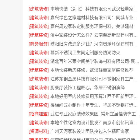
[建筑装修]
本地快装（湖北）科技有限公司武汉轻量家庭装修新房
[建筑装修]
嘉兴绿色之家建材科技有限公司：同城专业家庭装修机构优质
[建筑装修]
嘉兴周边家装定制服务环保材料，美派建材
[建筑装修]
滇中家装设计怎么样？云南至高新型建材有限公司专业靠谱
[商务服务]
濮阳旧房改造多少钱？河南璟臻环保建材有限公司透明报价
[建筑装修]
慕新不锈钢卫生间定制服务防潮防火
[建筑装修]
湖北百年米莱空间美学装饰材料有限公司-襄阳设计装修轻奢风
[建筑装修]
本地快装新房装修，武汉轻量家庭装修推荐
[建筑装修]
江苏东钢金属科技有限公司不锈钢家具生产基地好吗
[建筑装修]
厨餐厅装饰工程匠心，华居不锈钢演绎
[建筑装修]
本地好用室内装修费用预算江西圣匠新型环保材料有限公司
[建筑装修]
楼梯间匠心制作十年专注，华居不锈钢打造耐用家居空间
[招商加盟]
武进专业家庭装修效果图_常州宜居佳装饰工程有限
[建筑装修]
本地个性化室内设计批发？南京市创亿讯直供更实惠
[资源材料]
广州天河家装设计团队拎包入住精匠饰家