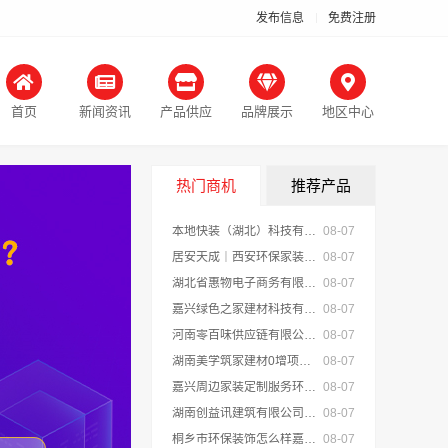
发布信息
免费注册
首页
新闻资讯
产品供应
品牌展示
地区中心
热门商机
推荐产品
本地快装（湖北）科技有限公司武汉轻量家庭装修新房
08-07
居安天成｜西安环保家装施工公寓 自有施工队
08-07
湖北省惠物电子商务有限公司推荐母婴用品厂家优缺点分享
08-07
嘉兴绿色之家建材科技有限公司：同城专业家庭装修机构优质
08-07
河南零百味供应链有限公司轻投入零食长久经营
08-07
湖南美学筑家建材0增项闭口合同局部改造装修
08-07
嘉兴周边家装定制服务环保材料，美派建材
08-07
湖南创益讯建筑有限公司 湖南口碑好的装修环保材料全包公司
08-07
桐乡市环保装饰怎么样嘉兴锦居装饰材料有限公司
08-07