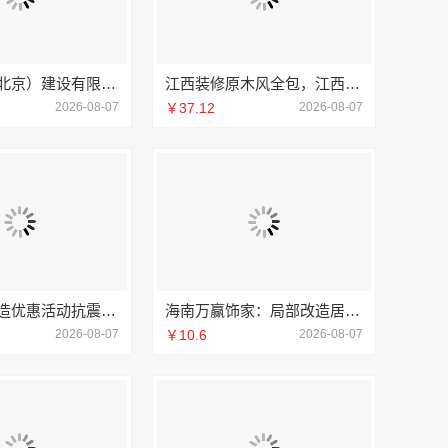
中蓝建投（北京）建设有限公司武功分公司厨房半包装修北欧风
江西装修原木风全包，江西尚宅尚品新型环保材料有限公司一站式服务
2026-08-07
￥37.12
2026-08-07
本地别墅建造优惠活动抗震防风，重庆御墅建筑材料有限公司
海南万赢饰家：局部改造居室装修明细报价
2026-08-07
￥10.6
2026-08-07