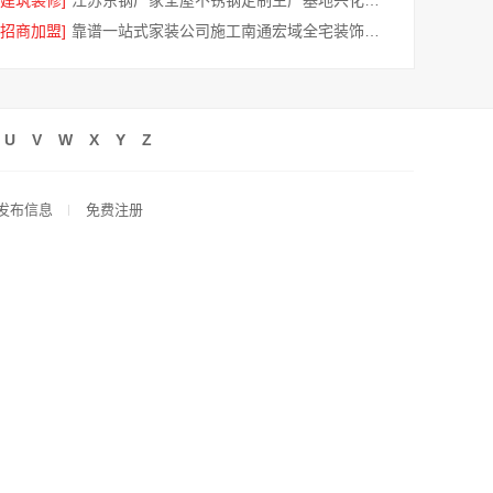
[建筑装修]
江苏东钢厂家全屋不锈钢定制生产基地兴化江苏东钢金属科技有限公司
[招商加盟]
靠谱一站式家装公司施工南通宏域全宅装饰建材有限公司
U
V
W
X
Y
Z
发布信息
免费注册