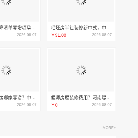
深圳装修预算清单零增项承诺，广东鼎饰空间装饰工程有限公司
毛坯房半包装修新中式，中蓝建投精工细作
2026-08-07
￥91.08
2026-08-07
成都农村建房哪家靠谱？中蓝建投四川专业省心
偃师房屋装修费用？河南璟臻环保建材有限公司无隐形消费
2026-08-07
￥0
2026-08-07
MORE+