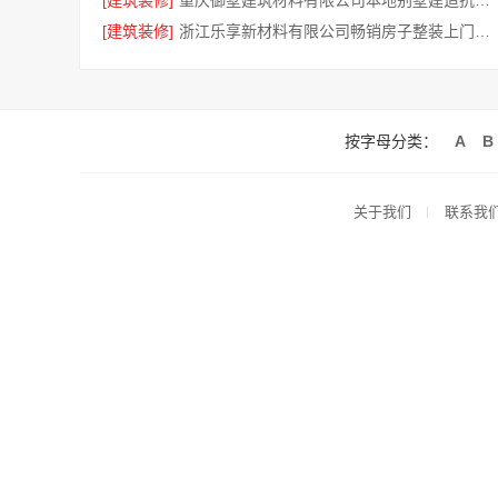
[建筑装修]
重庆御墅建筑材料有限公司本地别墅建造抗震防风优惠
[建筑装修]
浙江乐享新材料有限公司畅销房子整装上门服务
按字母分类：
A
B
关于我们
联系我