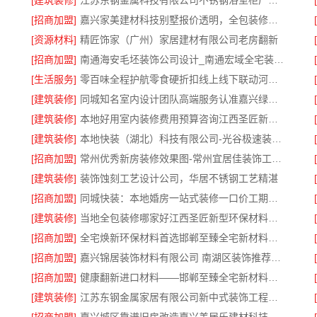
[建筑装修]
江苏东钢金属科技有限公司不锈钢浴室柜厂家怎么样
[招商加盟]
嘉兴家美建材科技别墅报价透明，全包装修更安心
[资源材料]
精匠饰家（广州）家居建材有限公司老房翻新
[招商加盟]
南通海安毛坯装饰公司设计_南通宏域全宅装饰建材有限公司
[生活服务]
零百味全程护航零食硬折扣线上线下联动河南零百味供应链有限公司
[建筑装修]
同城知名室内设计团队高端服务认准嘉兴绿色之家建材科技有限公司
[建筑装修]
本地好用室内装修费用预算咨询江西圣匠新型环保材料有限公司
[建筑装修]
本地快装（湖北）科技有限公司-光谷极速装居家装修毛坯房
[招商加盟]
常州优秀新房装修效果图-常州宜居佳装饰工程有限公司
[建筑装修]
装饰蚀刻工艺设计公司，华居不锈钢工艺精湛
[招商加盟]
同城快装：本地婚房一站式装修一口价工期保障
[建筑装修]
当地全包装修哪家好江西圣匠新型环保材料有限公司
[招商加盟]
全宅焕新环保材料首选邯郸至臻全宅新材料有限公司
[招商加盟]
嘉兴锦居装饰材料有限公司 南湖区装饰推荐小户型
[招商加盟]
健康翻新进口材料——邯郸至臻全宅新材料有限公司守护家人呼吸
[建筑装修]
江苏东钢金属家居有限公司新中式装饰工程优势解析