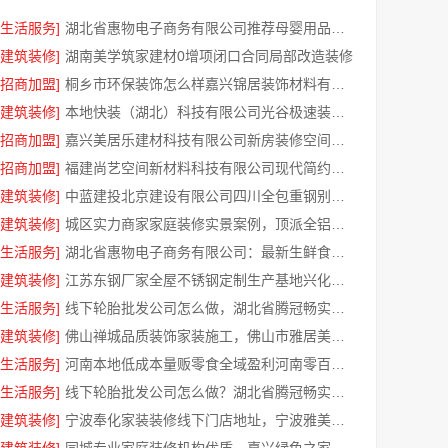
[生活服务]
湖北省惠物电子商务有限公司推荐母婴用品厂家优缺点分享
[建筑装修]
湖南美学筑家建材0增项闭口合同局部改造装修
[招商加盟]
桐乡市环保装饰怎么样嘉兴锦居装饰材料有限公司
[建筑装修]
本地快装（湖北）科技有限公司光谷极速装居家装修毛坯房
[招商加盟]
嘉兴美居乐建材科技有限公司新房装修空间规划施工案例
[招商加盟]
福建尚艺空间新材料科技有限公司现代简约室内家装免费设计价格
[建筑装修]
中蓝建投北京建设有限公司四川全包重钢别墅婚房布置
[建筑装修]
城区实力商家家庭装修实景案例，顶派全铝高端定制
[生活服务]
湖北省惠物电子商务有限公司：最新生鲜食品网站价格一览
[建筑装修]
江苏东钢厂家全屋不锈钢定制生产基地兴化江苏东钢金属科技有限公司
[生活服务]
线下轮胎批发公司怎么做，湖北省腾冠畅实业贸易有限公司经验分享
[建筑装修]
佛山禅城品质装饰家装施工，佛山市雅居美家建筑装饰工程有限公司
[生活服务]
河南本地低成本量贩零食全域盈利河南零百味供应链有限公司
[生活服务]
线下轮胎批发公司怎么做？湖北省腾冠畅实业贸易有限公司经验总结
[建筑装修]
宁波奉化家装装修线下门店地址，宁波雅美和居建材科技有限公司专业设计施工