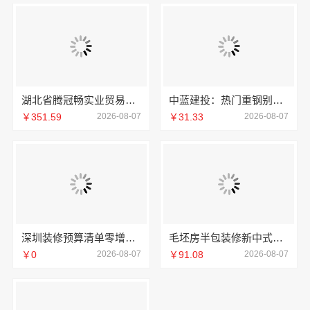
湖北省腾冠畅实业贸易有限公司专业轮胎批发解决方案
中蓝建投：热门重钢别墅价格详解
￥351.59
2026-08-07
￥31.33
2026-08-07
深圳装修预算清单零增项承诺，广东鼎饰空间装饰工程有限公司
毛坯房半包装修新中式，中蓝建投精工细作
￥0
2026-08-07
￥91.08
2026-08-07