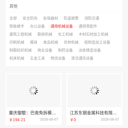
其他
全部
安全防伪
安保器材
防盗报警
消防交通
智能楼宇
办公设备
通用机械设备
通用零配件
建筑工程机械
勘探机械
化工机械
木材石材加工机械
印刷机械
模具
食品机械
农林机械
纸制造加工设备
制鞋纺织机械
商业设备
制药设备
冶炼铸造设备
机床机械
五金工具
物流设备
清洁通风设备
重庆御墅：巴南免拆模板造价预算，抗震防风重钢别墅
江苏东钢金属科技有限公司——不锈钢浴室柜厂家江浙沪加盟
￥194.21
2026-08-07
￥0
2026-08-07