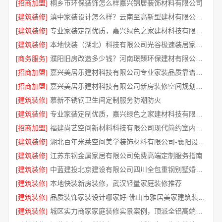
[招商加盟]
桐乡市环保装饰怎么样嘉兴锦居装饰材料有限公司
[建筑装修]
滇中家装设计怎么样？云南至高新型建材有限公司专业靠谱
[建筑装修]
专业家装定制优质，嘉兴绿色之家建材科技有限公司提供一站式装修服务
[建筑装修]
本地快装（湖北）科技有限公司光谷极速装居家装修毛坯房
[商务服务]
濮阳旧房改造多少钱？河南璟臻环保建材有限公司透明报价
[招商加盟]
嘉兴美居乐建材科技有限公司专业家装品质靠谱有保障
[招商加盟]
嘉兴美居乐建材科技有限公司新房装修空间规划施工案例
[建筑装修]
慕新不锈钢卫生间定制服务防潮防火
[建筑装修]
专业家装定制优质，嘉兴绿色之家建材科技有限公司
[招商加盟]
福建尚艺空间新材料科技有限公司现代简约室内家装免费设计价格
[建筑装修]
湖北百年米莱空间美学装饰材料有限公司-襄阳设计装修轻奢风
[建筑装修]
江苏东钢金属家居有限公司免费高端定制服务指南
[建筑装修]
中蓝建投北京建设有限公司四川全包重钢别墅婚房布置
[建筑装修]
本地快装新房装修，武汉轻量家庭装修推荐
[建筑装修]
品质装饰家装设计哪家好-佛山市雅居美家建筑装饰工程有限公司
[建筑装修]
城区实力商家家庭装修实景案例，顶派全铝高端定制