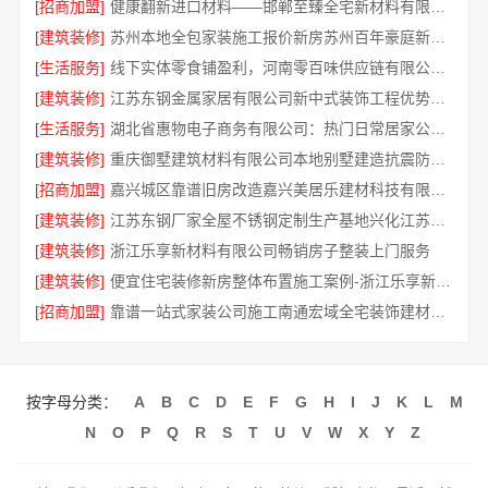
[招商加盟]
健康翻新进口材料——邯郸至臻全宅新材料有限公司守护家人呼吸
[建筑装修]
苏州本地全包家装施工报价新房苏州百年豪庭新材料有限公司
[生活服务]
线下实体零食铺盈利，河南零百味供应链有限公司全域增收
[建筑装修]
江苏东钢金属家居有限公司新中式装饰工程优势解析
[生活服务]
湖北省惠物电子商务有限公司：热门日常居家公司价格参考
[建筑装修]
重庆御墅建筑材料有限公司本地别墅建造抗震防风优惠
[招商加盟]
嘉兴城区靠谱旧房改造嘉兴美居乐建材科技有限公司
[建筑装修]
江苏东钢厂家全屋不锈钢定制生产基地兴化江苏东钢金属科技有限公司
[建筑装修]
浙江乐享新材料有限公司畅销房子整装上门服务
[建筑装修]
便宜住宅装修新房整体布置施工案例-浙江乐享新材料有限公司
[招商加盟]
靠谱一站式家装公司施工南通宏域全宅装饰建材有限公司
按字母分类：
A
B
C
D
E
F
G
H
I
J
K
L
M
N
O
P
Q
R
S
T
U
V
W
X
Y
Z