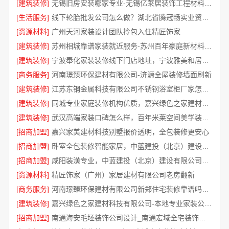
[建筑装修]
无锡旧房安装哪家专业-无锡亿莱居装饰工程材料有限公司
[生活服务]
线下轮胎批发公司怎么做？湖北省腾冠畅实业贸易有限公司经验总结
[资源材料]
广州天河家装设计团队拎包入住精匠饰家
[建筑装修]
苏州相城靠谱家装就近服务-苏州百年豪庭新材料有限公司
[建筑装修]
宁波奉化家装装修线下门店地址，宁波雅美和居建材科技有限公司专业设计施工
[商务服务]
河南璟臻环保建材有限公司-济源全屋装修墙面刷新
[建筑装修]
江苏东钢金属科技有限公司不锈钢浴室柜厂家怎么样
[建筑装修]
同城专业家庭装修机构优质，嘉兴绿色之家建材科技有限公司
[建筑装修]
武汉高端家装口碑怎么样，百年米莱空间美学装饰公司品质见证
[招商加盟]
嘉兴家美建材科技别墅报价透明，全包装修更安心
[招商加盟]
卧室全包装修智能家居，中蓝建投（北京）建设有限公司武功分公司贴心服务
[招商加盟]
咸阳装潢专业，中蓝建投（北京）建设有限公司武功分公司一站式服务
[资源材料]
精匠饰家（广州）家居建材有限公司老房翻新
[商务服务]
河南璟臻环保建材有限公司新郑住宅装修靠谱吗详解
[建筑装修]
嘉兴绿色之家建材科技有限公司-本地专业家装公司高端
[招商加盟]
南通海安毛坯装饰公司设计_南通宏域全宅装饰建材有限公司