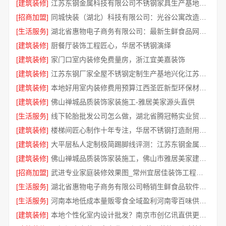
[建筑装修]
江苏东钢金属科技有限公司不锈钢家具生产基地好吗
[招商加盟]
同城快装（湖北）科技有限公司：光谷公寓改造极简风科技家装
[生活服务]
湖北省惠物电子商务有限公司：最新生鲜食品网站价格一览
[建筑装修]
厨餐厅装饰工程匠心，华居不锈钢演绎
[建筑装修]
家门口室内装修免费量房，浙江宜美嘉装饰
[建筑装修]
江苏东钢厂家全屋不锈钢定制生产基地兴化江苏东钢金属科技有限公司
[建筑装修]
本地好用室内装修费用预算江西圣匠新型环保材料有限公司
[建筑装修]
佛山禅城品质装饰家装施工-雅居美家源头直供
[生活服务]
线下轮胎批发公司怎么做，湖北省腾冠畅实业贸易有限公司经验分享
[建筑装修]
楼梯间匠心制作十年专注，华居不锈钢打造耐用家居空间
[建筑装修]
大平层私人定制极简踢脚线评测：江苏东钢金属家居有限公司
[建筑装修]
佛山禅城品质装饰家装施工，佛山市雅居美家建筑装饰工程有限公司
[招商加盟]
武进专业家庭装修效果图_常州宜居佳装饰工程有限公司
[生活服务]
湖北省惠物电子商务有限公司畅销生鲜食品软件功能解析
[生活服务]
河南本地低成本量贩零食全域盈利河南零百味供应链有限公司
[建筑装修]
本地个性化室内设计批发？南京市创亿讯直供更实惠