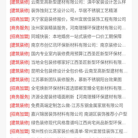
[建筑装修]
云南至高新型建材有限公司：滇中家装设计怎么样
[建筑装修]
装饰蚀刻工艺设计公司，华居不锈钢工艺精湛
[招商加盟]
天宁家庭装修报价，常州宜居佳装饰工程有限公司
[商务服务]
汝州家装精装服务，河南璟臻环保建材有限公司品质保障
[招商加盟]
同城快装：本地婚房一站式装修一口价工期保障
[建筑装修]
南京市创亿讯环保新材料有限公司：南京装修公司怎么样
[建筑装修]
国内专业室内装修费用预算江西圣匠新型环保材料有限公司
[建筑装修]
当地全包装修哪家好江西圣匠新型环保材料有限公司
[建筑装修]
昆明全包装修设计全包价格-云南至高新型建材有限公司
[建筑装修]
江苏慕新团队装修服务，慕新不锈钢阳台效果图
[招商加盟]
全宅焕新环保材料首选邯郸至臻全宅新材料有限公司
[商务服务]
济源全屋装修墙面刷新【河南璟臻环保建材有限公司】环保材料更安心
[建筑装修]
免费高端定制怎么做-江苏东钢金属家居有限公司
[招商加盟]
嘉兴锦居装饰材料有限公司 南湖区装饰推荐小户型
[建筑装修]
绿色装修现代风格靠谱吗江西尚宅尚品新型环保材料有限公司
[招商加盟]
常州性价比高家装价格清单-常州宜居佳装饰工程有限公司