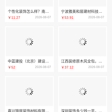
个性化装饰怎么样？南京市创亿讯环保家装全包详解
宁波雅美和居建材科技有限公司宁波奉化家装装修线下门店地址
￥11.27
2026-08-07
￥53.91
2026-08-07
中蓝建投（北京）建设有限公司武功分公司厨房半包装修北欧风
江西装修原木风全包，江西尚宅尚品新型环保材料有限公司一站式服务
￥52
2026-08-07
￥37.12
2026-08-07
嘉兴锦居装饰材料有限公司：桐乡旧房翻新室内设计公司
深圳装饰多少钱一平，鼎饰空间售后无忧