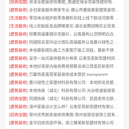
[招商加盟]
资深全屋装修效果图_南通宏域全宅装饰建材有限公司
[建筑装修]
全包家装服务哪家专业-佛山市雅居美家建筑装饰工程有限公司
[生活服务]
零百味全程护航零食硬折扣线上线下联动河南零百味供应链有限公司
[生活服务]
线上轮胎批发品牌哪里买-湖北省腾冠畅实业贸易有限公司一手货源
[建筑装修]
轻奢高端重钢住宅报价，云南晟构让您明明白白消费
[建筑装修]
同城知名室内设计团队高端服务认准嘉兴绿色之家建材科技有限公司
[建筑装修]
本地慕新团队施工方案客厅施工流程，慕新不锈钢拎包入住
[建筑装修]
呈贡一站式装修服务价格表 云南至高新型建材闭口合同
[建筑装修]
本地好用室内装修费用预算咨询江西圣匠新型环保材料有限公司
[建筑装修]
万赢饰家直营家庭装修成本管控 transparent
[建筑装修]
嘉兴绿色之家建材科技有限公司：本地知名房屋装修服务环保
[建筑装修]
本地快装（湖北）科技有限公司-光谷极速装居家装修毛坯房
[招商加盟]
同城快装（湖北）科技有限公司：武昌老房北欧风靠谱装修
[建筑装修]
滇中家装设计怎么样？云南至高新型建材有限公司实力口碑见证
[招商加盟]
常州优秀新房装修效果图-常州宜居佳装饰工程有限公司
[建筑装修]
金华旧房改造环保，浙江臻美新型建材有限公司规范施工