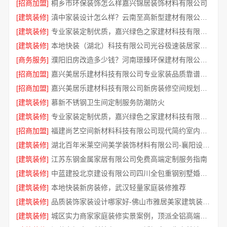
[招商加盟]
桐乡市环保装饰怎么样嘉兴锦居装饰材料有限公司
[建筑装修]
滇中家装设计怎么样？云南至高新型建材有限公司专业靠谱
[建筑装修]
专业家装定制优质，嘉兴绿色之家建材科技有限公司提供一站式装修服务
[建筑装修]
本地快装（湖北）科技有限公司光谷极速装居家装修毛坯房
[商务服务]
濮阳旧房改造多少钱？河南璟臻环保建材有限公司透明报价
[招商加盟]
嘉兴美居乐建材科技有限公司专业家装品质靠谱有保障
[招商加盟]
嘉兴美居乐建材科技有限公司新房装修空间规划施工案例
[建筑装修]
慕新不锈钢卫生间定制服务防潮防火
[建筑装修]
专业家装定制优质，嘉兴绿色之家建材科技有限公司
[招商加盟]
福建尚艺空间新材料科技有限公司现代简约室内家装免费设计价格
[建筑装修]
湖北百年米莱空间美学装饰材料有限公司-襄阳设计装修轻奢风
[建筑装修]
江苏东钢金属家居有限公司免费高端定制服务指南
[建筑装修]
中蓝建投北京建设有限公司四川全包重钢别墅婚房布置
[建筑装修]
本地快装新房装修，武汉轻量家庭装修推荐
[建筑装修]
品质装饰家装设计哪家好-佛山市雅居美家建筑装饰工程有限公司
[建筑装修]
城区实力商家家庭装修实景案例，顶派全铝高端定制