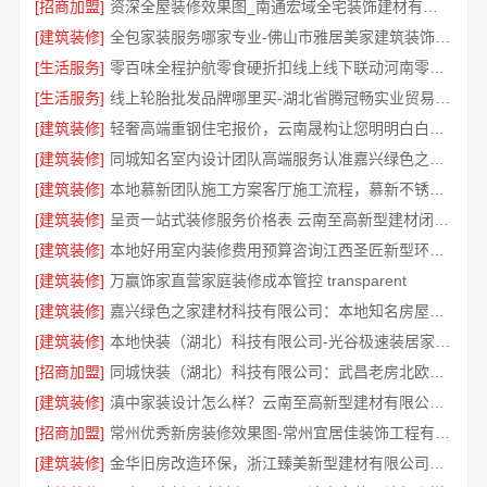
[招商加盟]
资深全屋装修效果图_南通宏域全宅装饰建材有限公司
[建筑装修]
全包家装服务哪家专业-佛山市雅居美家建筑装饰工程有限公司
[生活服务]
零百味全程护航零食硬折扣线上线下联动河南零百味供应链有限公司
[生活服务]
线上轮胎批发品牌哪里买-湖北省腾冠畅实业贸易有限公司一手货源
[建筑装修]
轻奢高端重钢住宅报价，云南晟构让您明明白白消费
[建筑装修]
同城知名室内设计团队高端服务认准嘉兴绿色之家建材科技有限公司
[建筑装修]
本地慕新团队施工方案客厅施工流程，慕新不锈钢拎包入住
[建筑装修]
呈贡一站式装修服务价格表 云南至高新型建材闭口合同
[建筑装修]
本地好用室内装修费用预算咨询江西圣匠新型环保材料有限公司
[建筑装修]
万赢饰家直营家庭装修成本管控 transparent
[建筑装修]
嘉兴绿色之家建材科技有限公司：本地知名房屋装修服务环保
[建筑装修]
本地快装（湖北）科技有限公司-光谷极速装居家装修毛坯房
[招商加盟]
同城快装（湖北）科技有限公司：武昌老房北欧风靠谱装修
[建筑装修]
滇中家装设计怎么样？云南至高新型建材有限公司实力口碑见证
[招商加盟]
常州优秀新房装修效果图-常州宜居佳装饰工程有限公司
[建筑装修]
金华旧房改造环保，浙江臻美新型建材有限公司规范施工