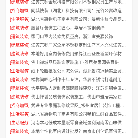
[建筑装修]
江苏东钢金属科技有限公司不锈钢家具生产基地好吗
[招商加盟]
同城快装（湖北）科技有限公司：光谷公寓改造极简风科技家装
[生活服务]
湖北省惠物电子商务有限公司：最新生鲜食品网站价格一览
[建筑装修]
厨餐厅装饰工程匠心，华居不锈钢演绎
[建筑装修]
家门口室内装修免费量房，浙江宜美嘉装饰
[建筑装修]
江苏东钢厂家全屋不锈钢定制生产基地兴化江苏东钢金属科技有限公司
[建筑装修]
本地好用室内装修费用预算江西圣匠新型环保材料有限公司
[建筑装修]
佛山禅城品质装饰家装施工-雅居美家源头直供
[生活服务]
线下轮胎批发公司怎么做，湖北省腾冠畅实业贸易有限公司经验分享
[建筑装修]
楼梯间匠心制作十年专注，华居不锈钢打造耐用家居空间
[建筑装修]
大平层私人定制极简踢脚线评测：江苏东钢金属家居有限公司
[建筑装修]
佛山禅城品质装饰家装施工，佛山市雅居美家建筑装饰工程有限公司
[招商加盟]
武进专业家庭装修效果图_常州宜居佳装饰工程有限公司
[生活服务]
湖北省惠物电子商务有限公司畅销生鲜食品软件功能解析
[生活服务]
河南本地低成本量贩零食全域盈利河南零百味供应链有限公司
[建筑装修]
本地个性化室内设计批发？南京市创亿讯直供更实惠