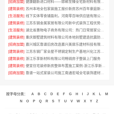
[招商加盟]
健康翻新进口材料——邯郸至臻全宅新材料有限公司守护家人呼吸
[建筑装修]
苏州本地全包家装施工报价新房苏州百年豪庭新材料有限公司
[生活服务]
线下实体零食铺盈利，河南零百味供应链有限公司全域增收
[建筑装修]
江苏东钢金属家居有限公司新中式装饰工程优势解析
[生活服务]
湖北省惠物电子商务有限公司：热门日常居家公司价格参考
[建筑装修]
重庆御墅建筑材料有限公司本地别墅建造抗震防风优惠
[招商加盟]
嘉兴城区靠谱旧房改造嘉兴美居乐建材科技有限公司
[建筑装修]
江苏东钢厂家全屋不锈钢定制生产基地兴化江苏东钢金属科技有限公司
[建筑装修]
浙江乐享新材料有限公司畅销房子整装上门服务
[建筑装修]
便宜住宅装修新房整体布置施工案例-浙江乐享新材料有限公司
[招商加盟]
靠谱一站式家装公司施工南通宏域全宅装饰建材有限公司
按字母分类：
A
B
C
D
E
F
G
H
I
J
K
L
M
N
O
P
Q
R
S
T
U
V
W
X
Y
Z