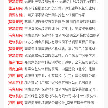
[建筑装修]
无锡旧房安装哪家专业-无锡亿莱居装饰工程材料有限公司
[生活服务]
线下轮胎批发公司怎么做？湖北省腾冠畅实业贸易有限公司经验总结
[资源材料]
广州天河家装设计团队拎包入住精匠饰家
[建筑装修]
苏州相城靠谱家装就近服务-苏州百年豪庭新材料有限公司
[建筑装修]
宁波奉化家装装修线下门店地址，宁波雅美和居建材科技有限公司专业设计施工
[商务服务]
河南璟臻环保建材有限公司-济源全屋装修墙面刷新
[建筑装修]
江苏东钢金属科技有限公司不锈钢浴室柜厂家怎么样
[建筑装修]
同城专业家庭装修机构优质，嘉兴绿色之家建材科技有限公司
[建筑装修]
武汉高端家装口碑怎么样，百年米莱空间美学装饰公司品质见证
[招商加盟]
嘉兴家美建材科技别墅报价透明，全包装修更安心
[招商加盟]
卧室全包装修智能家居，中蓝建投（北京）建设有限公司武功分公司贴心服务
[招商加盟]
咸阳装潢专业，中蓝建投（北京）建设有限公司武功分公司一站式服务
[资源材料]
精匠饰家（广州）家居建材有限公司老房翻新
[商务服务]
河南璟臻环保建材有限公司新郑住宅装修靠谱吗详解
[建筑装修]
嘉兴绿色之家建材科技有限公司-本地专业家装公司高端
[招商加盟]
南通海安毛坯装饰公司设计_南通宏域全宅装饰建材有限公司