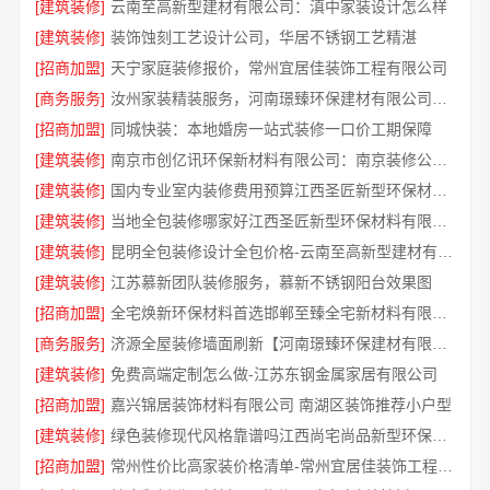
[建筑装修]
云南至高新型建材有限公司：滇中家装设计怎么样
[建筑装修]
装饰蚀刻工艺设计公司，华居不锈钢工艺精湛
[招商加盟]
天宁家庭装修报价，常州宜居佳装饰工程有限公司
[商务服务]
汝州家装精装服务，河南璟臻环保建材有限公司品质保障
[招商加盟]
同城快装：本地婚房一站式装修一口价工期保障
[建筑装修]
南京市创亿讯环保新材料有限公司：南京装修公司怎么样
[建筑装修]
国内专业室内装修费用预算江西圣匠新型环保材料有限公司
[建筑装修]
当地全包装修哪家好江西圣匠新型环保材料有限公司
[建筑装修]
昆明全包装修设计全包价格-云南至高新型建材有限公司
[建筑装修]
江苏慕新团队装修服务，慕新不锈钢阳台效果图
[招商加盟]
全宅焕新环保材料首选邯郸至臻全宅新材料有限公司
[商务服务]
济源全屋装修墙面刷新【河南璟臻环保建材有限公司】环保材料更安心
[建筑装修]
免费高端定制怎么做-江苏东钢金属家居有限公司
[招商加盟]
嘉兴锦居装饰材料有限公司 南湖区装饰推荐小户型
[建筑装修]
绿色装修现代风格靠谱吗江西尚宅尚品新型环保材料有限公司
[招商加盟]
常州性价比高家装价格清单-常州宜居佳装饰工程有限公司