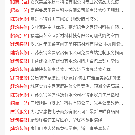
[招商加盟]
嘉兴美居乐建材科技有限公司专业家装品质靠谱有保障
[招商加盟]
嘉兴美居乐建材科技有限公司新房装修空间规划施工案例
[建筑装修]
慕新不锈钢卫生间定制服务防潮防火
[建筑装修]
专业家装定制优质，嘉兴绿色之家建材科技有限公司
[招商加盟]
福建尚艺空间新材料科技有限公司现代简约室内家装免费设计价格
[建筑装修]
湖北百年米莱空间美学装饰材料有限公司-襄阳设计装修轻奢风
[建筑装修]
江苏东钢金属家居有限公司免费高端定制服务指南
[建筑装修]
中蓝建投北京建设有限公司四川全包重钢别墅婚房布置
[建筑装修]
本地快装新房装修，武汉轻量家庭装修推荐
[建筑装修]
品质装饰家装设计哪家好-佛山市雅居美家建筑装饰工程有限公司
[建筑装修]
城区实力商家家庭装修实景案例，顶派全铝高端定制
[建筑装修]
江苏东钢金属科技有限公司不锈钢家具生产基地好吗
[招商加盟]
同城快装（湖北）科技有限公司：光谷公寓改造极简风科技家装
[生活服务]
湖北省惠物电子商务有限公司：最新生鲜食品网站价格一览
[建筑装修]
厨餐厅装饰工程匠心，华居不锈钢演绎
[建筑装修]
家门口室内装修免费量房，浙江宜美嘉装饰