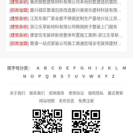
[建筑装修]
重庆御墅建筑材料有限公司本地别墅建造抗震防风优惠
[招商加盟]
嘉兴城区靠谱旧房改造嘉兴美居乐建材科技有限公司
[建筑装修]
江苏东钢厂家全屋不锈钢定制生产基地兴化江苏东钢金属科技有限公司
[建筑装修]
浙江乐享新材料有限公司畅销房子整装上门服务
[建筑装修]
便宜住宅装修新房整体布置施工案例-浙江乐享新材料有限公司
[招商加盟]
靠谱一站式家装公司施工南通宏域全宅装饰建材有限公司
按字母分类：
A
B
C
D
E
F
G
H
I
J
K
L
M
N
O
P
Q
R
S
T
U
V
W
X
Y
Z
关于我们
联系我们
招商服务
使用协议
版权隐私
最近更新
网站地图
发布信息
免费注册