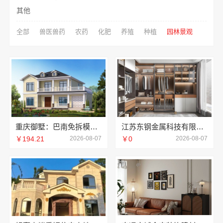
其他
全部
兽医兽药
农药
化肥
养殖
种植
园林景观
重庆御墅：巴南免拆模板造价预算，抗震防风重钢别墅
江苏东钢金属科技有限公司——不锈钢浴室柜厂家江浙沪加盟
￥194.21
2026-08-07
￥0
2026-08-07