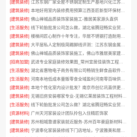
[建筑装修]
江苏东钢厂家全屋不锈钢定制生产基地兴化江苏东钢金属科技有限公司
[建筑装修]
本地好用室内装修费用预算江西圣匠新型环保材料有限公司
[建筑装修]
佛山禅城品质装饰家装施工-雅居美家源头直供
[生活服务]
线下轮胎批发公司怎么做，湖北省腾冠畅实业贸易有限公司经验分享
[建筑装修]
楼梯间匠心制作十年专注，华居不锈钢打造耐用家居空间
[建筑装修]
大平层私人定制极简踢脚线评测：江苏东钢金属家居有限公司
[建筑装修]
佛山禅城品质装饰家装施工，佛山市雅居美家建筑装饰工程有限公司
[招商加盟]
武进专业家庭装修效果图_常州宜居佳装饰工程有限公司
[生活服务]
湖北省惠物电子商务有限公司畅销生鲜食品软件功能解析
[生活服务]
河南本地低成本量贩零食全域盈利河南零百味供应链有限公司
[建筑装修]
本地个性化室内设计批发？南京市创亿讯直供更实惠
[建筑装修]
无锡旧房安装哪家专业-无锡亿莱居装饰工程材料有限公司
[生活服务]
线下轮胎批发公司怎么做？湖北省腾冠畅实业贸易有限公司经验总结
[资源材料]
广州天河家装设计团队拎包入住精匠饰家
[建筑装修]
苏州相城靠谱家装就近服务-苏州百年豪庭新材料有限公司
[建筑装修]
宁波奉化家装装修线下门店地址，宁波雅美和居建材科技有限公司专业设计施工