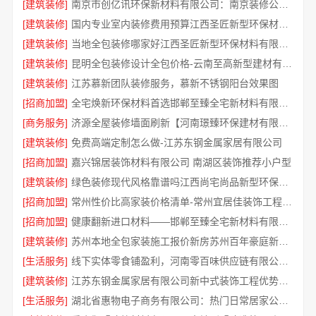
[建筑装修]
南京市创亿讯环保新材料有限公司：南京装修公司怎么样
[建筑装修]
国内专业室内装修费用预算江西圣匠新型环保材料有限公司
[建筑装修]
当地全包装修哪家好江西圣匠新型环保材料有限公司
[建筑装修]
昆明全包装修设计全包价格-云南至高新型建材有限公司
[建筑装修]
江苏慕新团队装修服务，慕新不锈钢阳台效果图
[招商加盟]
全宅焕新环保材料首选邯郸至臻全宅新材料有限公司
[商务服务]
济源全屋装修墙面刷新【河南璟臻环保建材有限公司】环保材料更安心
[建筑装修]
免费高端定制怎么做-江苏东钢金属家居有限公司
[招商加盟]
嘉兴锦居装饰材料有限公司 南湖区装饰推荐小户型
[建筑装修]
绿色装修现代风格靠谱吗江西尚宅尚品新型环保材料有限公司
[招商加盟]
常州性价比高家装价格清单-常州宜居佳装饰工程有限公司
[招商加盟]
健康翻新进口材料——邯郸至臻全宅新材料有限公司守护家人呼吸
[建筑装修]
苏州本地全包家装施工报价新房苏州百年豪庭新材料有限公司
[生活服务]
线下实体零食铺盈利，河南零百味供应链有限公司全域增收
[建筑装修]
江苏东钢金属家居有限公司新中式装饰工程优势解析
[生活服务]
湖北省惠物电子商务有限公司：热门日常居家公司价格参考