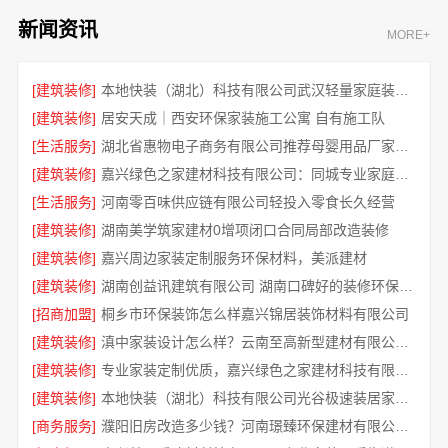
新闻资讯
MORE+
[建筑装修]
本地快装（湖北）科技有限公司武汉轻量家庭装修新房
[建筑装修]
居安天成｜西安环保家装施工公寓 自有施工队
[生活服务]
湖北省惠物电子商务有限公司推荐母婴用品厂家优缺点分享
[建筑装修]
嘉兴绿色之家建材科技有限公司：同城专业家庭装修机构优质
[生活服务]
河南零百味供应链有限公司轻投入零食长久经营
[建筑装修]
湖南美学筑家建材0增项闭口合同局部改造装修
[建筑装修]
嘉兴周边家装定制服务环保材料，美派建材
[建筑装修]
湖南创益讯建筑有限公司 湖南口碑好的装修环保材料全包公司
[招商加盟]
桐乡市环保装饰怎么样嘉兴锦居装饰材料有限公司
[建筑装修]
滇中家装设计怎么样？云南至高新型建材有限公司专业靠谱
[建筑装修]
专业家装定制优质，嘉兴绿色之家建材科技有限公司提供一站式装修服务
[建筑装修]
本地快装（湖北）科技有限公司光谷极速装居家装修毛坯房
[商务服务]
濮阳旧房改造多少钱？河南璟臻环保建材有限公司透明报价