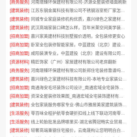
[商务服务]
河南璟臻环保建材有限公司-济源全屋装修墙面刷新
[建筑装修]
江苏东钢金属科技有限公司不锈钢浴室柜厂家怎么样
[建筑装修]
同城专业家庭装修机构优质，嘉兴绿色之家建材科技有限公司
[建筑装修]
武汉高端家装口碑怎么样，百年米莱空间美学装饰公司品质见证
[招商加盟]
嘉兴家美建材科技别墅报价透明，全包装修更安心
[招商加盟]
卧室全包装修智能家居，中蓝建投（北京）建设有限公司武功分公司贴心服务
[招商加盟]
咸阳装潢专业，中蓝建投（北京）建设有限公司武功分公司一站式服务
[资源材料]
精匠饰家（广州）家居建材有限公司老房翻新
[商务服务]
河南璟臻环保建材有限公司新郑住宅装修靠谱吗详解
[建筑装修]
嘉兴绿色之家建材科技有限公司-本地专业家装公司高端
[招商加盟]
南通海安毛坯装饰公司设计_南通宏域全宅装饰建材有限公司
[招商加盟]
资深全屋装修效果图_南通宏域全宅装饰建材有限公司
[建筑装修]
全包家装服务哪家专业-佛山市雅居美家建筑装饰工程有限公司
[生活服务]
零百味全程护航零食硬折扣线上线下联动河南零百味供应链有限公司
[生活服务]
线上轮胎批发品牌哪里买-湖北省腾冠畅实业贸易有限公司一手货源
[建筑装修]
轻奢高端重钢住宅报价，云南晟构让您明明白白消费