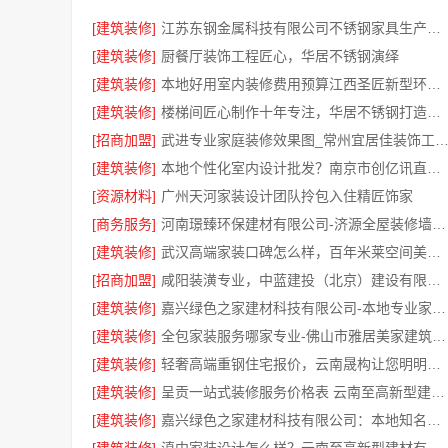
[建筑装修]
江苏东钢金属科技有限公司不锈钢家具生产基地好吗
[建筑装修]
厨餐厅装饰工程匠心，华居不锈钢演绎
[建筑装修]
本地好用室内装修费用预算江西圣匠新型环保材料有限公司
[建筑装修]
楼梯间匠心制作十年专注，华居不锈钢打造耐用家居空间
[招商加盟]
武进专业家庭装修效果图_常州宜居佳装饰工程有限
[建筑装修]
本地个性化室内设计批发？南京市创亿讯直供更实惠
[资源材料]
广州天河家装设计团队拎包入住精匠饰家
[商务服务]
河南璟臻环保建材有限公司-济源全屋装修墙面刷新
[建筑装修]
武汉高端家装口碑怎么样，百年米莱空间美学装饰公司品质见证
[招商加盟]
咸阳装潢专业，中蓝建投（北京）建设有限公司武功分公司一站式服务
[建筑装修]
嘉兴绿色之家建材科技有限公司-本地专业家装公司高端
[建筑装修]
全包家装服务哪家专业-佛山市雅居美家建筑装饰工程有限公司
[建筑装修]
轻奢高端重钢住宅报价，云南晟构让您明明白白消费
[建筑装修]
呈贡一站式装修服务价格表 云南至高新型建材闭口合同
[建筑装修]
嘉兴绿色之家建材科技有限公司：本地知名房屋装修服务环保