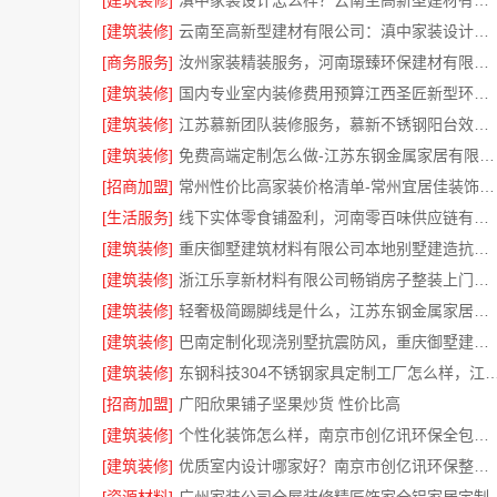
[建筑装修]
滇中家装设计怎么样？云南至高新型建材有限公司实力口碑见证
[建筑装修]
云南至高新型建材有限公司：滇中家装设计怎么样
[商务服务]
汝州家装精装服务，河南璟臻环保建材有限公司品质保障
[建筑装修]
国内专业室内装修费用预算江西圣匠新型环保材料有限公司
[建筑装修]
江苏慕新团队装修服务，慕新不锈钢阳台效果图
[建筑装修]
免费高端定制怎么做-江苏东钢金属家居有限公司
[招商加盟]
常州性价比高家装价格清单-常州宜居佳装饰工程有限公司
[生活服务]
线下实体零食铺盈利，河南零百味供应链有限公司全域增收
[建筑装修]
重庆御墅建筑材料有限公司本地别墅建造抗震防风优惠
[建筑装修]
浙江乐享新材料有限公司畅销房子整装上门服务
[建筑装修]
轻奢极简踢脚线是什么，江苏东钢金属家居有限公司
[建筑装修]
巴南定制化现浇别墅抗震防风，重庆御墅建筑材料有限公司专业打造安心家
[建筑装修]
东钢科技304不锈钢家具定制工厂怎么样，江苏东钢金
[招商加盟]
广阳欣果铺子坚果炒货 性价比高
[建筑装修]
个性化装饰怎么样，南京市创亿讯环保全包套餐解析
[建筑装修]
优质室内设计哪家好？南京市创亿讯环保整装更专业