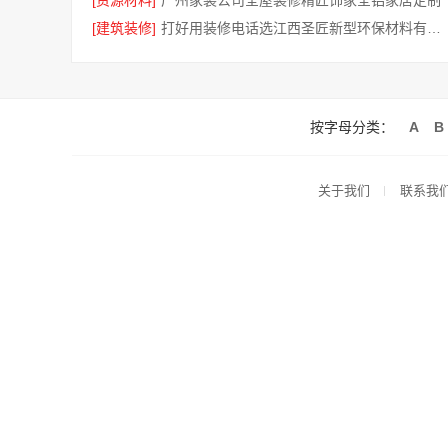
[资源材料]
广州家装公司全屋装修精匠饰家全铝家居定制
[建筑装修]
打好用装修电话选江西圣匠新型环保材料有限公司
按字母分类：
A
B
关于我们
联系我