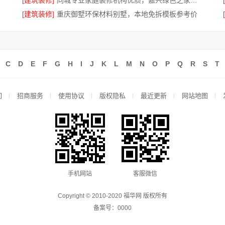
[建筑装修]
同城专业家庭装修机构优质，嘉兴绿色之家建材科技有限公司
[建筑装修]
重庆御墅环保材料别墅，本地免拆模板参考价
C
D
E
F
G
H
I
J
K
L
M
N
O
P
Q
R
S
T
们
招商服务
使用协议
版权隐私
最近更新
网站地图
手机网站
客服微信
Copyright © 2010-2020 福华网 版权所有
备案号：
0000