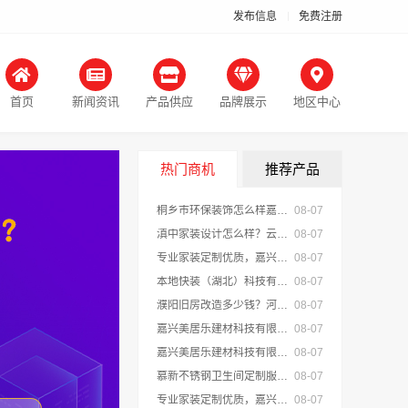
发布信息
免费注册
首页
新闻资讯
产品供应
品牌展示
地区中心
热门商机
推荐产品
桐乡市环保装饰怎么样嘉兴锦居装饰材料有限公司
08-07
滇中家装设计怎么样？云南至高新型建材有限公司专业靠谱
08-07
专业家装定制优质，嘉兴绿色之家建材科技有限公司提供一站式装修服务
08-07
本地快装（湖北）科技有限公司光谷极速装居家装修毛坯房
08-07
濮阳旧房改造多少钱？河南璟臻环保建材有限公司透明报价
08-07
嘉兴美居乐建材科技有限公司专业家装品质靠谱有保障
08-07
嘉兴美居乐建材科技有限公司新房装修空间规划施工案例
08-07
慕新不锈钢卫生间定制服务防潮防火
08-07
专业家装定制优质，嘉兴绿色之家建材科技有限公司
08-07