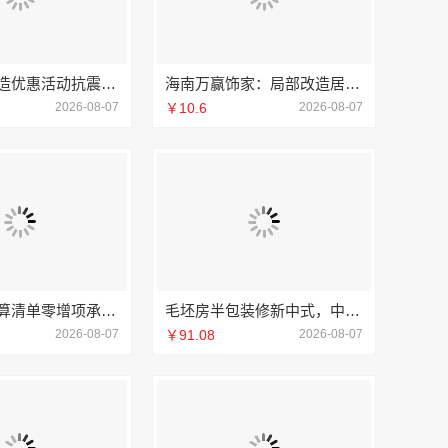
本地别墅建造优惠活动抗震防风，重庆御墅建筑材料有限公司
海南万赢饰家：局部改造居室装修明细报价
2026-08-07
￥10.6
2026-08-07
深圳装修预算清单零增项承诺，广东鼎饰空间装饰工程有限公司
毛坯房半包装修新中式，中蓝建投精工细作
2026-08-07
￥91.08
2026-08-07