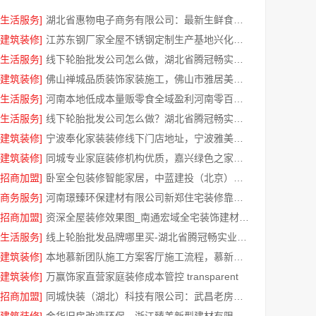
[生活服务]
湖北省惠物电子商务有限公司：最新生鲜食品网站价格一览
[建筑装修]
江苏东钢厂家全屋不锈钢定制生产基地兴化江苏东钢金属科技有限公司
[生活服务]
线下轮胎批发公司怎么做，湖北省腾冠畅实业贸易有限公司经验分享
[建筑装修]
佛山禅城品质装饰家装施工，佛山市雅居美家建筑装饰工程有限公司
[生活服务]
河南本地低成本量贩零食全域盈利河南零百味供应链有限公司
[生活服务]
线下轮胎批发公司怎么做？湖北省腾冠畅实业贸易有限公司经验总结
[建筑装修]
宁波奉化家装装修线下门店地址，宁波雅美和居建材科技有限公司专业设计施工
[建筑装修]
同城专业家庭装修机构优质，嘉兴绿色之家建材科技有限公司
[招商加盟]
卧室全包装修智能家居，中蓝建投（北京）建设有限公司武功分公司贴心服务
[商务服务]
河南璟臻环保建材有限公司新郑住宅装修靠谱吗详解
[招商加盟]
资深全屋装修效果图_南通宏域全宅装饰建材有限公司
[生活服务]
线上轮胎批发品牌哪里买-湖北省腾冠畅实业贸易有限公司一手货源
[建筑装修]
本地慕新团队施工方案客厅施工流程，慕新不锈钢拎包入住
[建筑装修]
万赢饰家直营家庭装修成本管控 transparent
[招商加盟]
同城快装（湖北）科技有限公司：武昌老房北欧风靠谱装修