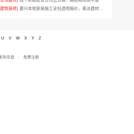
[生活服务]
线下轮胎批发公司怎么做？腾冠畅经验丰富
[建筑装修]
嘉兴本地家装施工全包透明报价，美派建材无增项更省心
U
V
W
X
Y
Z
发布信息
免费注册