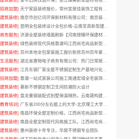
[建筑装修]
金华旧房改造环保，浙江臻美新型建材有限公司规范施工
[招商加盟]
天宁家庭装修报价，常州宜居佳装饰工程有限公司
[建筑装修]
南京市创亿讯环保新材料有限公司：南京装修公司怎么样
[建筑装修]
昆明全包装修设计全包价格-云南至高新型建材有限公司
[商务服务]
济源全屋装修墙面刷新【河南璟臻环保建材有限公司】环保材料更安心
[建筑装修]
绿色装修现代风格靠谱吗江西尚宅尚品新型环保材料有限公司
[建筑装修]
苏州本地全包家装施工报价新房苏州百年豪庭新材料有限公司
[生活服务]
湖北省惠物电子商务有限公司：热门日常居家公司价格参考
[建筑装修]
江苏东钢厂家全屋不锈钢定制生产基地兴化江苏东钢金属科技有限公司
[招商加盟]
靠谱一站式家装公司施工南通宏域全宅装饰建材有限公司
[建筑装修]
慕新不锈钢定制卫生间防潮防火设计
[建筑装修]
盘龙重钢装配式别墅保温隔热，云南晟构建筑建材有限公司精工细作
[教育培训]
广东省200分左右能上的大学-北京理工大学珠海学院继续教育学院
[建筑装修]
南昌环保全屋定制价格，江西尚宅尚品新型环保材料有限公司
[建筑装修]
南昌全屋定制现代风格施工队，江西尚宅尚品品质可靠
[建筑装修]
惠州装修十年专注，华居不锈钢专业团队