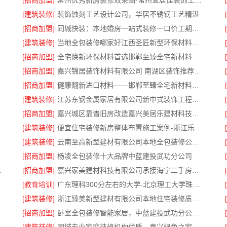
[招商加盟]
常州优秀新房装修效果图-常州宜居佳装饰工程有限公司
[建筑装修]
装饰蚀刻工艺设计公司，华居不锈钢工艺精湛
[招商加盟]
同城快装：本地婚房一站式装修一口价工期保障
[建筑装修]
当地全包装修哪家好江西圣匠新型环保材料有限公司
[招商加盟]
全宅焕新环保材料首选邯郸至臻全宅新材料有限公司
[招商加盟]
嘉兴锦居装饰材料有限公司 南湖区装饰推荐小户型
[招商加盟]
健康翻新进口材料——邯郸至臻全宅新材料有限公司守护家人呼吸
[建筑装修]
江苏东钢金属家居有限公司新中式装饰工程优势解析
[招商加盟]
嘉兴城区靠谱旧房改造嘉兴美居乐建材科技有限公司
[建筑装修]
便宜住宅装修新房整体布置施工案例-浙江乐享新材料有限公司
[建筑装修]
云南至高新型建材有限公司本地全包装修公司哪家好
[招商加盟]
杨凌全包装修十大品牌中蓝建投武功分公司
属科技有限公司
[招商加盟]
嘉兴家美建材科技有限公司承接海宁二手房装潢施工
[教育培训]
广东理科300分左右的大学-北京理工大学珠海学院继教院
[建筑装修]
浙江臻美新型建材有限公司本地住宅装修质保精装
[招商加盟]
卧室全包装修智能家居，中蓝建投武功分公司省心优选