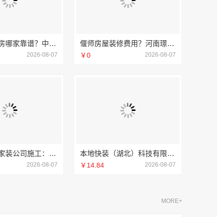
成都农村建房哪家靠谱？中蓝建投四川专业省心
偃师房屋装修费用？河南璟臻环保建材有限公司无隐形消费
2026-08-07
￥0
2026-08-07
靠谱一站式家装公司施工：南通宏域全宅装饰建材有限公司交付
本地快装（湖北）科技有限公司 江汉省事家装老房翻新，本地团队速响应
2026-08-07
￥14.84
2026-08-07
MORE+