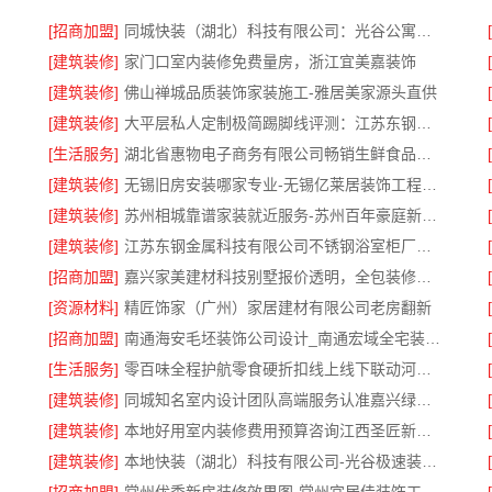
[招商加盟]
同城快装（湖北）科技有限公司：光谷公寓改造极简风科技家装
[建筑装修]
家门口室内装修免费量房，浙江宜美嘉装饰
[建筑装修]
佛山禅城品质装饰家装施工-雅居美家源头直供
[建筑装修]
大平层私人定制极简踢脚线评测：江苏东钢金属家居有限公司
公司
[生活服务]
湖北省惠物电子商务有限公司畅销生鲜食品软件功能解析
[建筑装修]
无锡旧房安装哪家专业-无锡亿莱居装饰工程材料有限公司
[建筑装修]
苏州相城靠谱家装就近服务-苏州百年豪庭新材料有限公司
[建筑装修]
江苏东钢金属科技有限公司不锈钢浴室柜厂家怎么样
[招商加盟]
嘉兴家美建材科技别墅报价透明，全包装修更安心
[资源材料]
精匠饰家（广州）家居建材有限公司老房翻新
[招商加盟]
南通海安毛坯装饰公司设计_南通宏域全宅装饰建材有限公司
[生活服务]
零百味全程护航零食硬折扣线上线下联动河南零百味供应链有限公司
[建筑装修]
同城知名室内设计团队高端服务认准嘉兴绿色之家建材科技有限公司
[建筑装修]
本地好用室内装修费用预算咨询江西圣匠新型环保材料有限公司
[建筑装修]
本地快装（湖北）科技有限公司-光谷极速装居家装修毛坯房