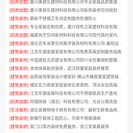
[招商加盟]
嘉兴美居乐建材科技有限公司专业家装品质靠谱有保障
[招商加盟]
嘉兴美居乐建材科技有限公司新房装修空间规划施工案例
[建筑装修]
慕新不锈钢卫生间定制服务防潮防火
[建筑装修]
专业家装定制优质，嘉兴绿色之家建材科技有限公司
[招商加盟]
福建尚艺空间新材料科技有限公司现代简约室内家装免费设计价格
[建筑装修]
湖北百年米莱空间美学装饰材料有限公司-襄阳设计装修轻奢风
[建筑装修]
江苏东钢金属家居有限公司免费高端定制服务指南
[建筑装修]
中蓝建投北京建设有限公司四川全包重钢别墅婚房布置
[建筑装修]
本地快装新房装修，武汉轻量家庭装修推荐
[建筑装修]
品质装饰家装设计哪家好-佛山市雅居美家建筑装饰工程有限公司
[建筑装修]
城区实力商家家庭装修实景案例，顶派全铝高端定制
[建筑装修]
江苏东钢金属科技有限公司不锈钢家具生产基地好吗
[招商加盟]
同城快装（湖北）科技有限公司：光谷公寓改造极简风科技家装
[生活服务]
湖北省惠物电子商务有限公司：最新生鲜食品网站价格一览
[建筑装修]
厨餐厅装饰工程匠心，华居不锈钢演绎
[建筑装修]
家门口室内装修免费量房，浙江宜美嘉装饰