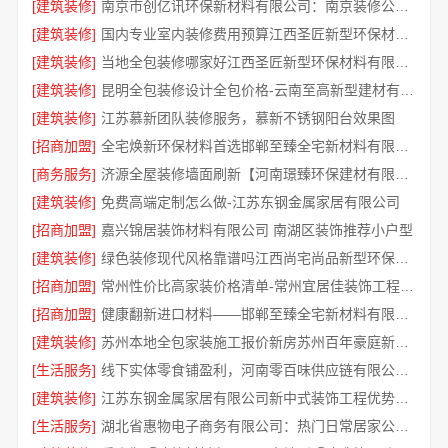
[建筑装修]
南京市创亿讯环保新材料有限公司：南京装修公司怎么样
[建筑装修]
国内专业室内装修费用预算江西圣匠新型环保材料有限公司
[建筑装修]
当地全包装修哪家好江西圣匠新型环保材料有限公司
[建筑装修]
昆明全包装修设计全包价格-云南至高新型建材有限公司
[建筑装修]
江苏慕新团队装修服务，慕新不锈钢阳台效果图
[招商加盟]
全宅焕新环保材料首选邯郸至臻全宅新材料有限公司
[商务服务]
济源全屋装修墙面刷新【河南璟臻环保建材有限公司】环保材料更安心
[建筑装修]
免费高端定制怎么做-江苏东钢金属家居有限公司
[招商加盟]
嘉兴锦居装饰材料有限公司 南湖区装饰推荐小户型
[建筑装修]
绿色装修现代风格靠谱吗江西尚宅尚品新型环保材料有限公司
[招商加盟]
常州性价比高家装价格清单-常州宜居佳装饰工程有限公司
[招商加盟]
健康翻新进口材料——邯郸至臻全宅新材料有限公司守护家人呼吸
[建筑装修]
苏州本地全包家装施工报价新房苏州百年豪庭新材料有限公司
[生活服务]
线下实体零食铺盈利，河南零百味供应链有限公司全域增收
[建筑装修]
江苏东钢金属家居有限公司新中式装饰工程优势解析
[生活服务]
湖北省惠物电子商务有限公司：热门日常居家公司价格参考