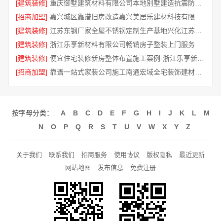
[建筑装修]
重庆御墅建筑材料有限公司本地别墅建造抗震防风优惠
[招商加盟]
嘉兴城区靠谱旧房改造嘉兴美居乐建材科技有限公司
[建筑装修]
江苏东钢厂家全屋不锈钢定制生产基地兴化江苏东钢金属科技有限公司
[建筑装修]
浙江乐享新材料有限公司畅销房子整装上门服务
[建筑装修]
便宜住宅装修新房整体布置施工案例-浙江乐享新材料有限公司
[招商加盟]
靠谱一站式家装公司施工南通宏域全宅装饰建材有限公司
按字母分类：
A
B
C
D
E
F
G
H
I
J
K
L
M
N
O
P
Q
R
S
T
U
V
W
X
Y
Z
关于我们
联系我们
招商服务
使用协议
版权隐私
最近更新
网站地图
发布信息
免费注册