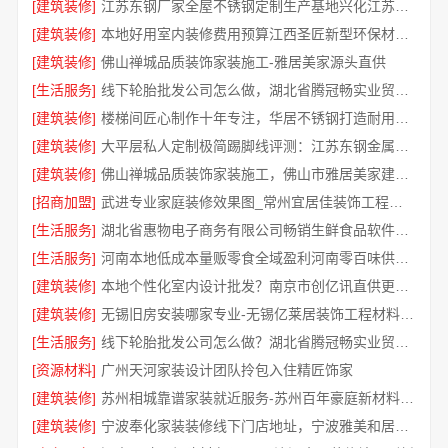
[建筑装修]
江苏东钢厂家全屋不锈钢定制生产基地兴化江苏东钢金属科技有限公司
[建筑装修]
本地好用室内装修费用预算江西圣匠新型环保材料有限公司
[建筑装修]
佛山禅城品质装饰家装施工-雅居美家源头直供
[生活服务]
线下轮胎批发公司怎么做，湖北省腾冠畅实业贸易有限公司经验分享
[建筑装修]
楼梯间匠心制作十年专注，华居不锈钢打造耐用家居空间
[建筑装修]
大平层私人定制极简踢脚线评测：江苏东钢金属家居有限公司
[建筑装修]
佛山禅城品质装饰家装施工，佛山市雅居美家建筑装饰工程有限公司
[招商加盟]
武进专业家庭装修效果图_常州宜居佳装饰工程有限公司
[生活服务]
湖北省惠物电子商务有限公司畅销生鲜食品软件功能解析
[生活服务]
河南本地低成本量贩零食全域盈利河南零百味供应链有限公司
[建筑装修]
本地个性化室内设计批发？南京市创亿讯直供更实惠
[建筑装修]
无锡旧房安装哪家专业-无锡亿莱居装饰工程材料有限公司
[生活服务]
线下轮胎批发公司怎么做？湖北省腾冠畅实业贸易有限公司经验总结
[资源材料]
广州天河家装设计团队拎包入住精匠饰家
[建筑装修]
苏州相城靠谱家装就近服务-苏州百年豪庭新材料有限公司
[建筑装修]
宁波奉化家装装修线下门店地址，宁波雅美和居建材科技有限公司专业设计施工