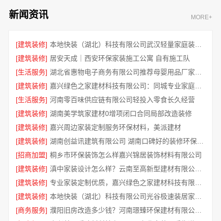
新闻资讯
MORE+
[建筑装修]
本地快装（湖北）科技有限公司武汉轻量家庭装修新房
[建筑装修]
居安天成｜西安环保家装施工公寓 自有施工队
[生活服务]
湖北省惠物电子商务有限公司推荐母婴用品厂家优缺点分享
[建筑装修]
嘉兴绿色之家建材科技有限公司：同城专业家庭装修机构优质
[生活服务]
河南零百味供应链有限公司轻投入零食长久经营
[建筑装修]
湖南美学筑家建材0增项闭口合同局部改造装修
[建筑装修]
嘉兴周边家装定制服务环保材料，美派建材
[建筑装修]
湖南创益讯建筑有限公司 湖南口碑好的装修环保材料全包公司
[招商加盟]
桐乡市环保装饰怎么样嘉兴锦居装饰材料有限公司
[建筑装修]
滇中家装设计怎么样？云南至高新型建材有限公司专业靠谱
[建筑装修]
专业家装定制优质，嘉兴绿色之家建材科技有限公司提供一站式装修服务
[建筑装修]
本地快装（湖北）科技有限公司光谷极速装居家装修毛坯房
[商务服务]
濮阳旧房改造多少钱？河南璟臻环保建材有限公司透明报价