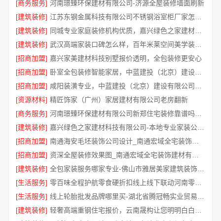
[商务服务]
河南璟臻环保建材有限公司-济源全屋装修墙面刷新
[建筑装修]
江苏东钢金属科技有限公司不锈钢浴室柜厂家怎么样
[建筑装修]
同城专业家庭装修机构优质，嘉兴绿色之家建材科技有限公司
[建筑装修]
武汉高端家装口碑怎么样，百年米莱空间美学装饰公司品质见证
[招商加盟]
嘉兴家美建材科技别墅报价透明，全包装修更安心
[招商加盟]
卧室全包装修智能家居，中蓝建投（北京）建设有限公司武功分公司贴心服务
[招商加盟]
咸阳装潢专业，中蓝建投（北京）建设有限公司武功分公司一站式服务
[资源材料]
精匠饰家（广州）家居建材有限公司老房翻新
[商务服务]
河南璟臻环保建材有限公司新郑住宅装修靠谱吗详解
[建筑装修]
嘉兴绿色之家建材科技有限公司-本地专业家装公司高端
[招商加盟]
南通海安毛坯装饰公司设计_南通宏域全宅装饰建材有限公司
[招商加盟]
资深全屋装修效果图_南通宏域全宅装饰建材有限公司
[建筑装修]
全包家装服务哪家专业-佛山市雅居美家建筑装饰工程有限公司
[生活服务]
零百味全程护航零食硬折扣线上线下联动河南零百味供应链有限公司
[生活服务]
线上轮胎批发品牌哪里买-湖北省腾冠畅实业贸易有限公司一手货源
[建筑装修]
轻奢高端重钢住宅报价，云南晟构让您明明白白消费