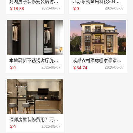
剡湖房子装修先装后付，浙江宜美嘉透明消费零压力
江苏东钢金属科技304不锈钢家具厂家全国地址
￥18.88
2026-08-07
￥0
2026-08-07
本地慕新不锈钢客厅施工方案全流程
成都农村建房哪家靠谱？中蓝建投四川专业省心
￥0
2026-08-07
￥34.74
2026-08-07
偃师房屋装修费用？河南璟臻环保建材有限公司无隐形消费
￥0
2026-08-07