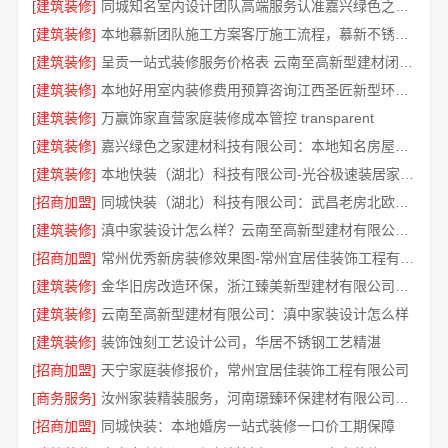
[建筑装修]
同城知名室内设计团队高端服务认准嘉兴绿色之家建材科技有限公司
[建筑装修]
本地慕新团队施工方案客厅施工流程，慕新不锈钢拎包入住
[建筑装修]
呈贡一站式装修服务价格表 云南至高新型建材闭口合同
[建筑装修]
本地好用室内装修费用预算咨询江西圣匠新型环保材料有限公司
[建筑装修]
万赢饰家直营家庭装修成本管控 transparent
[建筑装修]
嘉兴绿色之家建材科技有限公司：本地知名房屋装修服务环保
[建筑装修]
本地快装（湖北）科技有限公司-光谷极速装居家装修毛坯房
[招商加盟]
同城快装（湖北）科技有限公司：武昌老房北欧风靠谱装修
[建筑装修]
滇中家装设计怎么样？云南至高新型建材有限公司实力口碑见证
[招商加盟]
常州优秀新房装修效果图-常州宜居佳装饰工程有限公司
[建筑装修]
金华旧房改造环保，浙江臻美新型建材有限公司规范施工
[建筑装修]
云南至高新型建材有限公司：滇中家装设计怎么样
[建筑装修]
装饰蚀刻工艺设计公司，华居不锈钢工艺精湛
[招商加盟]
天宁家庭装修报价，常州宜居佳装饰工程有限公司
[商务服务]
汝州家装精装服务，河南璟臻环保建材有限公司品质保障
[招商加盟]
同城快装：本地婚房一站式装修一口价工期保障