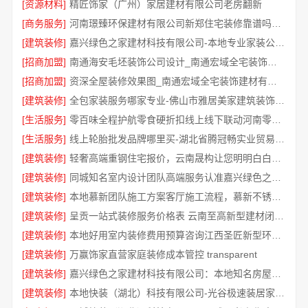
[资源材料]
精匠饰家（广州）家居建材有限公司老房翻新
[商务服务]
河南璟臻环保建材有限公司新郑住宅装修靠谱吗详解
[建筑装修]
嘉兴绿色之家建材科技有限公司-本地专业家装公司高端
[招商加盟]
南通海安毛坯装饰公司设计_南通宏域全宅装饰建材有限公司
[招商加盟]
资深全屋装修效果图_南通宏域全宅装饰建材有限公司
[建筑装修]
全包家装服务哪家专业-佛山市雅居美家建筑装饰工程有限公司
[生活服务]
零百味全程护航零食硬折扣线上线下联动河南零百味供应链有限公司
[生活服务]
线上轮胎批发品牌哪里买-湖北省腾冠畅实业贸易有限公司一手货源
[建筑装修]
轻奢高端重钢住宅报价，云南晟构让您明明白白消费
[建筑装修]
同城知名室内设计团队高端服务认准嘉兴绿色之家建材科技有限公司
[建筑装修]
本地慕新团队施工方案客厅施工流程，慕新不锈钢拎包入住
[建筑装修]
呈贡一站式装修服务价格表 云南至高新型建材闭口合同
[建筑装修]
本地好用室内装修费用预算咨询江西圣匠新型环保材料有限公司
[建筑装修]
万赢饰家直营家庭装修成本管控 transparent
[建筑装修]
嘉兴绿色之家建材科技有限公司：本地知名房屋装修服务环保
[建筑装修]
本地快装（湖北）科技有限公司-光谷极速装居家装修毛坯房