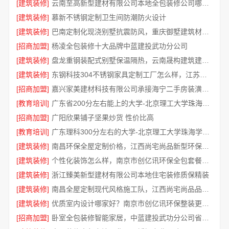
[建筑装修]
云南至高新型建材有限公司本地全包装修公司哪家好
[建筑装修]
慕新不锈钢定制卫生间防潮防火设计
[建筑装修]
巴南定制化现浇别墅抗震防风，重庆御墅建筑材料有限公司专业打造安心家
[招商加盟]
杨凌全包装修十大品牌中蓝建投武功分公司
[建筑装修]
盘龙重钢装配式别墅保温隔热，云南晟构建筑建材有限公司精工细作
[建筑装修]
东钢科技304不锈钢家具定制工厂怎么样，江苏东钢金属科技有限公司
[招商加盟]
嘉兴家美建材科技有限公司承接海宁二手房装潢施工
[教育培训]
广东省200分左右能上的大学-北京理工大学珠海学院继续教育学院
[招商加盟]
广阳欣果铺子坚果炒货 性价比高
[教育培训]
广东理科300分左右的大学-北京理工大学珠海学院继教院
[建筑装修]
南昌环保全屋定制价格，江西尚宅尚品新型环保材料有限公司
[建筑装修]
个性化装饰怎么样，南京市创亿讯环保全包套餐解析
[建筑装修]
浙江臻美新型建材有限公司本地住宅装修质保精装
[建筑装修]
南昌全屋定制现代风格施工队，江西尚宅尚品品质可靠
[建筑装修]
优质室内设计哪家好？南京市创亿讯环保整装更专业
[招商加盟]
卧室全包装修智能家居，中蓝建投武功分公司省心优选