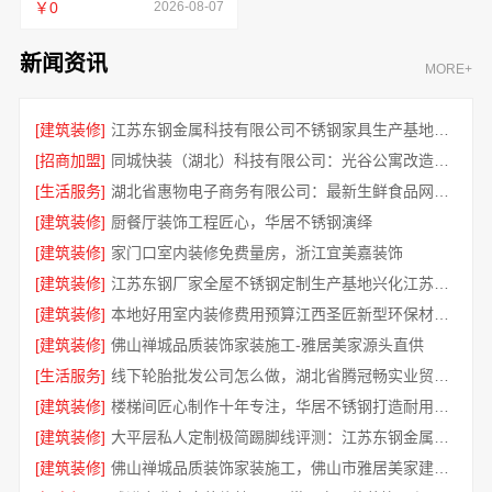
￥0
2026-08-07
新闻资讯
MORE+
[建筑装修]
江苏东钢金属科技有限公司不锈钢家具生产基地好吗
[招商加盟]
同城快装（湖北）科技有限公司：光谷公寓改造极简风科技家装
[生活服务]
湖北省惠物电子商务有限公司：最新生鲜食品网站价格一览
[建筑装修]
厨餐厅装饰工程匠心，华居不锈钢演绎
[建筑装修]
家门口室内装修免费量房，浙江宜美嘉装饰
[建筑装修]
江苏东钢厂家全屋不锈钢定制生产基地兴化江苏东钢金属科技有限公司
[建筑装修]
本地好用室内装修费用预算江西圣匠新型环保材料有限公司
[建筑装修]
佛山禅城品质装饰家装施工-雅居美家源头直供
[生活服务]
线下轮胎批发公司怎么做，湖北省腾冠畅实业贸易有限公司经验分享
[建筑装修]
楼梯间匠心制作十年专注，华居不锈钢打造耐用家居空间
[建筑装修]
大平层私人定制极简踢脚线评测：江苏东钢金属家居有限公司
[建筑装修]
佛山禅城品质装饰家装施工，佛山市雅居美家建筑装饰工程有限公司