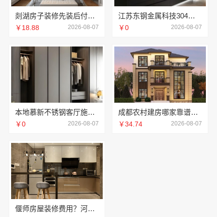
剡湖房子装修先装后付，浙江宜美嘉透明消费零压力
江苏东钢金属科技304不锈钢家具厂家全国地址
￥18.88
2026-08-07
￥0
2026-08-07
本地慕新不锈钢客厅施工方案全流程
成都农村建房哪家靠谱？中蓝建投四川专业省心
￥0
2026-08-07
￥34.74
2026-08-07
偃师房屋装修费用？河南璟臻环保建材有限公司无隐形消费