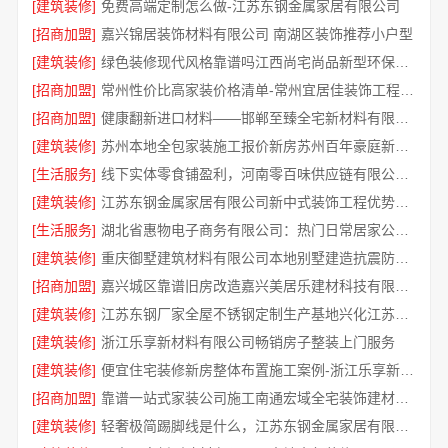
[建筑装修]
免费高端定制怎么做-江苏东钢金属家居有限公司
[招商加盟]
嘉兴锦居装饰材料有限公司 南湖区装饰推荐小户型
[建筑装修]
绿色装修现代风格靠谱吗江西尚宅尚品新型环保材料有限公司
[招商加盟]
常州性价比高家装价格清单-常州宜居佳装饰工程有限公司
[招商加盟]
健康翻新进口材料——邯郸至臻全宅新材料有限公司守护家人呼吸
[建筑装修]
苏州本地全包家装施工报价新房苏州百年豪庭新材料有限公司
[生活服务]
线下实体零食铺盈利，河南零百味供应链有限公司全域增收
[建筑装修]
江苏东钢金属家居有限公司新中式装饰工程优势解析
[生活服务]
湖北省惠物电子商务有限公司：热门日常居家公司价格参考
[建筑装修]
重庆御墅建筑材料有限公司本地别墅建造抗震防风优惠
[招商加盟]
嘉兴城区靠谱旧房改造嘉兴美居乐建材科技有限公司
[建筑装修]
江苏东钢厂家全屋不锈钢定制生产基地兴化江苏东钢金属科技有限公司
[建筑装修]
浙江乐享新材料有限公司畅销房子整装上门服务
[建筑装修]
便宜住宅装修新房整体布置施工案例-浙江乐享新材料有限公司
[招商加盟]
靠谱一站式家装公司施工南通宏域全宅装饰建材有限公司
[建筑装修]
轻奢极简踢脚线是什么，江苏东钢金属家居有限公司