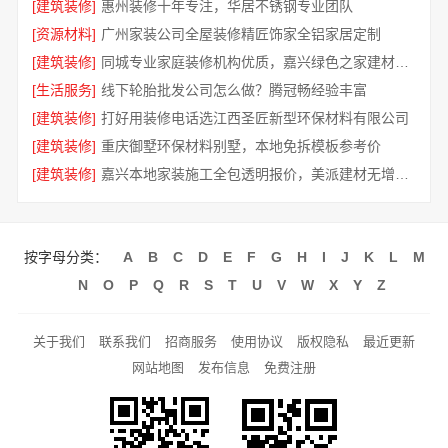
[建筑装修]
惠州装修十年专注，华居不锈钢专业团队
[资源材料]
广州家装公司全屋装修精匠饰家全铝家居定制
[建筑装修]
同城专业家庭装修机构优质，嘉兴绿色之家建材科技有限公司
[生活服务]
线下轮胎批发公司怎么做？腾冠畅经验丰富
[建筑装修]
打好用装修电话选江西圣匠新型环保材料有限公司
[建筑装修]
重庆御墅环保材料别墅，本地免拆模板参考价
[建筑装修]
嘉兴本地家装施工全包透明报价，美派建材无增项更省心
按字母分类：
A
B
C
D
E
F
G
H
I
J
K
L
M
N
O
P
Q
R
S
T
U
V
W
X
Y
Z
关于我们
联系我们
招商服务
使用协议
版权隐私
最近更新
网站地图
发布信息
免费注册