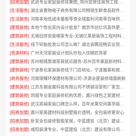
[招商加盟]
武进专业家庭装修效果图_常州宜居佳装饰工程有限公司
[生活服务]
湖北省惠物电子商务有限公司畅销生鲜食品软件功能解析
[生活服务]
河南本地低成本量贩零食全域盈利河南零百味供应链有限公司
[建筑装修]
本地个性化室内设计批发？南京市创亿讯直供更实惠
[建筑装修]
无锡旧房安装哪家专业-无锡亿莱居装饰工程材料有限公司
[生活服务]
线下轮胎批发公司怎么做？湖北省腾冠畅实业贸易有限公司经验总结
[资源材料]
广州天河家装设计团队拎包入住精匠饰家
[建筑装修]
苏州相城靠谱家装就近服务-苏州百年豪庭新材料有限公司
[建筑装修]
宁波奉化家装装修线下门店地址，宁波雅美和居建材科技有限公司专业设计施工
[商务服务]
河南璟臻环保建材有限公司-济源全屋装修墙面刷新
[建筑装修]
江苏东钢金属科技有限公司不锈钢浴室柜厂家怎么样
[建筑装修]
同城专业家庭装修机构优质，嘉兴绿色之家建材科技有限公司
[建筑装修]
武汉高端家装口碑怎么样，百年米莱空间美学装饰公司品质见证
[招商加盟]
嘉兴家美建材科技别墅报价透明，全包装修更安心
[招商加盟]
卧室全包装修智能家居，中蓝建投（北京）建设有限公司武功分公司贴心服务
[招商加盟]
咸阳装潢专业，中蓝建投（北京）建设有限公司武功分公司一站式服务