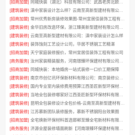
[招商加盟]
同城快装（湖北）科技有限公司：武昌老房北欧风靠谱装修
[建筑装修]
滇中家装设计怎么样？云南至高新型建材有限公司实力口碑见证
[招商加盟]
常州优秀新房装修效果图-常州宜居佳装饰工程有限公司
[建筑装修]
金华旧房改造环保，浙江臻美新型建材有限公司规范施工
[建筑装修]
云南至高新型建材有限公司：滇中家装设计怎么样
[建筑装修]
装饰蚀刻工艺设计公司，华居不锈钢工艺精湛
[招商加盟]
天宁家庭装修报价，常州宜居佳装饰工程有限公司
[商务服务]
汝州家装精装服务，河南璟臻环保建材有限公司品质保障
[招商加盟]
同城快装：本地婚房一站式装修一口价工期保障
[建筑装修]
南京市创亿讯环保新材料有限公司：南京装修公司怎么样
[建筑装修]
国内专业室内装修费用预算江西圣匠新型环保材料有限公司
[建筑装修]
当地全包装修哪家好江西圣匠新型环保材料有限公司
[建筑装修]
昆明全包装修设计全包价格-云南至高新型建材有限公司
[建筑装修]
江苏慕新团队装修服务，慕新不锈钢阳台效果图
[招商加盟]
全宅焕新环保材料首选邯郸至臻全宅新材料有限公司
[商务服务]
济源全屋装修墙面刷新【河南璟臻环保建材有限公司】环保材料更安心