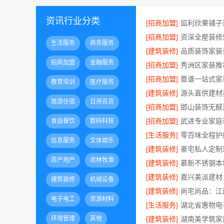
资讯行业分类
[招商加盟]
[招商加盟]
生活服务
商务服务
[建筑装修]
招商加盟
金融服务
[招商加盟]
[招商加盟]
教育培训
医疗服务
[建筑装修]
源头直供建材
旅游住宿
日用百货
[招商加盟]
[招商加盟]
食品餐饮
数码科技
[生活服务]
信息服务
文体娱乐
[建筑装修]
房产地产
农林牧渔
[建筑装修]
慕新不锈钢本
[建筑装修]
建筑装修
机械设备
[建筑装修]
电子电工
资源材料
[生活服务]
环境管理
其他
[建筑装修]