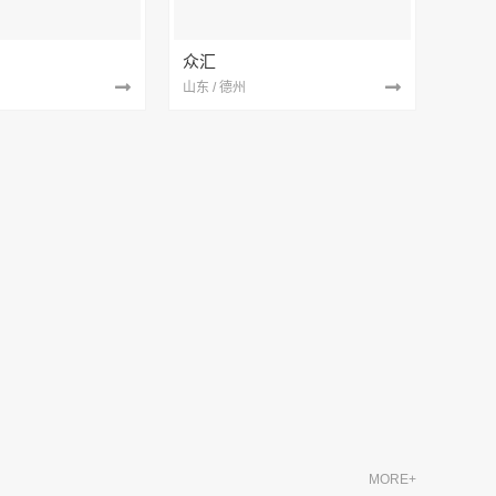
众汇
山东 / 德州
MORE+