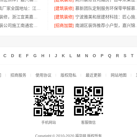
304不锈钢家具厂家全国地址：江苏东钢
[建筑装修]
慕新团队定制服
三江畅销室内装修，浙江宜美嘉装饰工程有限公司品质
[建筑装修]
宁波雅美和居建材科
靠谱一站式家装公司施工南通宏域全宅装饰建材有限公司
[招商加盟]
南湖区装饰推荐小户
C
D
E
F
G
H
I
J
K
L
M
N
O
P
Q
R
S
T
们
招商服务
使用协议
版权隐私
最近更新
网站地图
手机网站
客服微信
Copyright © 2010-2020 福华网 版权所有