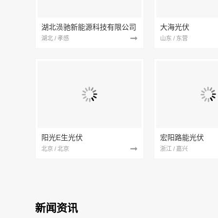
湖北涢驰新能源科技有限公司
大海光伏
湖北 / 孝感
山东 / 东营
阳光E生光伏
宏阳路能光伏
北京 / 北京
浙江 / 嘉兴
新闻资讯