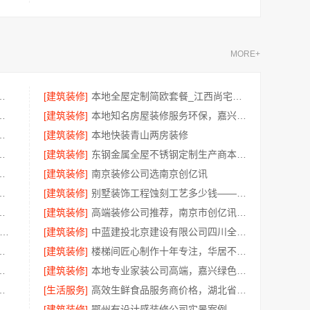
MORE+
服务卧室施工流程-慕新不锈钢
[建筑装修]
本地全屋定制简欧套餐_江西尚宅尚品
婚房推荐本地快装（湖北）
[建筑装修]
本地知名房屋装修服务环保，嘉兴绿色之家建材科技有限公司
老房翻新：湖南装修公司首选
[建筑装修]
本地快装青山两房装修
南美学筑家建材软装配套
[建筑装修]
东钢金属全屋不锈钢定制生产商本地-江苏东钢金属科技有限公司
，南通宏域全宅装饰建材有限公司专业规划
[建筑装修]
南京装修公司选南京创亿讯
翻新，本地快装透明一口价
[建筑装修]
别墅装饰工程蚀刻工艺多少钱——江苏东钢金属家居报价
限公司，秀洲区装饰排名公寓优选
[建筑装修]
高端装修公司推荐，南京市创亿讯实力派
州装饰婚房设计施工一体化-苏州兔哥哥智装新材料
[建筑装修]
中蓝建投北京建设有限公司四川全包重钢别墅
程施工案例，浙江乐享新材料有限公司
[建筑装修]
楼梯间匠心制作十年专注，华居不锈钢品质升级
装修多少钱新房精匠饰家
[建筑装修]
本地专业家装公司高端，嘉兴绿色之家建材科技高标准施工验收
公司：本地装配式别墅建造零增项
[生活服务]
高效生鲜食品服务商价格，湖北省惠物电子商务有限公司优惠
婚房，百年米莱设计装修
[建筑装修]
鄂州有设计感装修公司实景案例，百年米莱