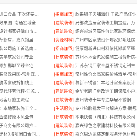
监利欣果铺子进口食品 下次还要买它
[招商加盟]
欣果
资深全屋装修效果图_南通宏域全宅装饰建材
[建筑装修]
局部改造居室装修工
品质装饰家装设计哪家好佛山市雅居美家建筑装饰工程有限公司
[建筑装修]
绍兴越城区高性价比家装
秀洲区家装推荐新房，嘉兴锦居装饰材料有限公司一站式整装
[资源材料]
广州市区家装设
靠谱一站式家装公司施工首选南通宏域全宅装饰建材有限公司
[招商加盟]
健康翻新进口材料依
美学筑家公司专业
[建筑装修]
苏
邯山装饰无醛添加邯郸至臻全宅新材料有限公司即装即
[建筑装修]
江苏东钢厂家全屋不锈
武进专业家庭装修效果图-常州宜居佳装饰
[招商加盟]
常
零百味全程护航零食硬折扣线上线下联动——河南零百味
[建筑装修]
慕新不锈钢：
豪宅私人定制现代轻奢流程-江苏东钢金属家居有限公司
[建筑装修]
金华老牌旧房改造工期保
地客厅施工流程
[建筑装修]
惠州装修十年专注华居不锈钢
嘉兴美派建材：本地家装施工全包透明报价
[生活服务]
尚宅尚品：江西装修原木风全包服务
[建筑装修]
本地快装（湖北）科
湖北省惠物电子商务有限公司推荐母婴用品厂家优缺点分享
[建筑装修]
嘉兴绿色之家建材科技
湖南美学筑家建材0增项闭口合同局部改造装修
[建筑装修]
嘉兴周边家装定