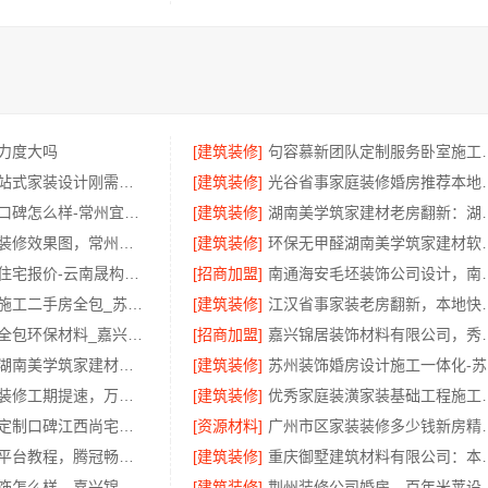
力度大吗
[建筑装修]
句容慕新团队定制
西安未央区一站式家装设计刚需房售后完善 居安天成
[建筑装修]
光谷省事家庭装修
江苏靠谱家装口碑怎么样-常州宜居佳装饰
[建筑装修]
湖南美学筑家建材
常州优秀新房装修效果图，常州宜居佳装饰打造理想新家
[建筑装修]
环保无甲醛湖
轻奢高端重钢住宅报价-云南晟构建筑建材有限公司
[招商加盟]
南通海安毛坯装饰公司设计
工业园区工程施工二手房全包_苏州兔哥哥智装新材料
[建筑装修]
江汉省事家装老房
嘉兴家装施工全包环保材料_嘉兴美派建材科技有限公司
[招商加盟]
嘉兴锦居装饰材料有
湖南本地装修湖南美学筑家建材商铺装修
[建筑装修]
苏
局部改造居室装修工期提速，万赢饰家快速交付
[建筑装修]
优秀家庭装潢家装基础工
南昌环保全屋定制口碑江西尚宅尚品
[资源材料]
广州市区家装
大型轮胎批发平台教程，腾冠畅高效采购指南
[建筑装修]
重庆御墅建筑材料有限
桐乡市环保装饰怎么样，嘉兴锦居装饰材料有限公司
[建筑装修]
荆州装修公司