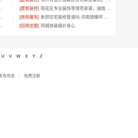
务环保零甲醛慕新不锈钢
[建筑装修]
雨花区专业装饰零增项承诺，湖南创益讯建筑有限公司
技：匠心施工家装改造二手房改造
[商务服务]
新郑住宅装修靠谱吗-河南璟臻环保建材有限公司本地信赖
型，嘉兴锦居装饰材料有限公司
[招商加盟]
同城快装报价省心
U
V
W
X
Y
Z
发布信息
免费注册