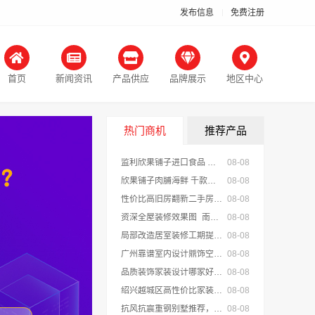
发布信息
免费注册
首页
新闻资讯
产品供应
品牌展示
地区中心
热门商机
推荐产品
监利欣果铺子进口食品 下次还要买它
08-08
欣果铺子肉脯海鲜 千款产品任你挑选
08-08
性价比高旧房翻新二手房案例，苏州兔哥哥智装新材料口碑见证
08-08
资深全屋装修效果图_南通宏域全宅装饰建材
08-08
局部改造居室装修工期提速，万赢饰家标准流程保障
08-08
广州靠谱室内设计鼎饰空间-广东鼎饰空间装饰工程有限公司
08-08
品质装饰家装设计哪家好佛山市雅居美家建筑装饰工程有限公司
08-08
绍兴越城区高性价比家装环保优质材料绍兴卓鑫装饰材料有限公司
08-08
抗风抗震重钢别墅推荐，云南晟构扎根大理匠心
08-08