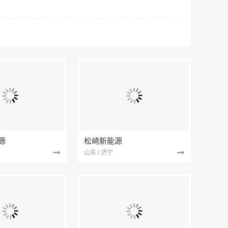
源
松崎新能源
山东 / 济宁