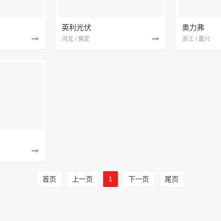
英利光伏
奥力弗
河北 / 保定
浙江 / 嘉兴
首页
上一页
1
下一页
尾页