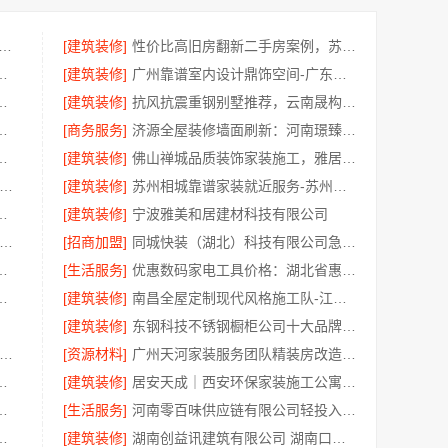
铺子肉脯海鲜 千款产品任你挑选
[建筑装修]
性价比高旧房翻新二手房案例，苏州兔哥哥智装新材料口碑见证
期提速，万赢饰家标准流程保障
[建筑装修]
广州靠谱室内设计鼎饰空间-广东鼎饰空间装饰工程有限公司
环保优质材料绍兴卓鑫装饰材料有限公司
[建筑装修]
抗风抗震重钢别墅推荐，云南晟构扎根大理匠心
计哪家好毛坯房，精匠饰家
[商务服务]
济源全屋装修墙面刷新：河南璟臻环保建材有限公司快净
托邯郸至臻全宅新材料有限公司
[建筑装修]
佛山禅城品质装饰家装施工，雅居美家一体化家装
州本地全包家装施工报价新房-苏州百年豪庭新材料有限公司
[建筑装修]
苏州相城靠谱家装就近服务-苏州百年豪庭新材料有限公司
钢定制生产基地兴化江苏东钢金属科技
[建筑装修]
宁波雅美和居建材科技有限公司
州性价比高家装价格清单-常州宜居佳装饰
[招商加盟]
同城快装（湖北）科技有限公司急装家装报价省心
本地卧室全案设计效果图
[生活服务]
优惠数码家电工具价格：湖北省惠物电子商务有限公司特惠
障小户型，浙江臻美新型建材有限公司
[建筑装修]
南昌全屋定制现代风格施工队-江西尚宅尚品
[建筑装修]
东钢科技不锈钢橱柜公司十大品牌——江苏东钢
专业轮胎批发平台解决方案-腾冠畅实业
[资源材料]
广州天河家装服务团队精装房改造精匠饰家
技有限公司武汉轻量家庭装修新房
[建筑装修]
居安天成｜西安环保家装施工公寓 自有施工队
有限公司：同城专业家庭装修机构优质
[生活服务]
河南零百味供应链有限公司轻投入零食长久经营
制服务环保材料，美派建材
[建筑装修]
湖南创益讯建筑有限公司 湖南口碑好的装修环保材料全包公司